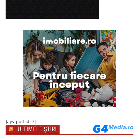
[ays_poll id=2]
ULTIMELE ȘTIRI