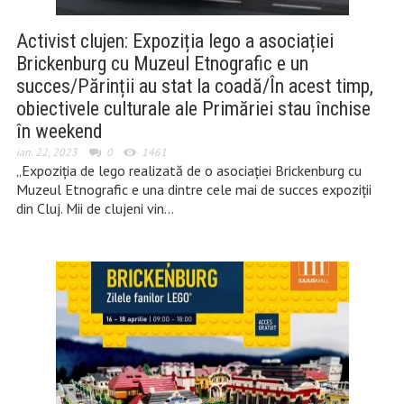
Activist clujen: Expoziția lego a asociației
Brickenburg cu Muzeul Etnografic e un
succes/Părinții au stat la coadă/În acest timp,
obiectivele culturale ale Primăriei stau închise
în weekend
ian. 22, 2023
0
1461
„Expoziția de lego realizată de o asociației Brickenburg cu
Muzeul Etnografic e una dintre cele mai de succes expoziții
din Cluj. Mii de clujeni vin…