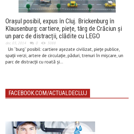
Orașul posibil, expus în Cluj. Brickenburg în
Klausenburg: cartiere, piețe, târg de Crăciun și
un parc de distracții, clădite cu LEGO
dec. 03, 2014
0
3088
Un “burg” posibil: cartiere așezate civilizat, piețe publice,
spații verzi, artere de circulație, păduri, trenuri în mișcare, un
parc de distracții cu roată și…
FACEBOOK.COM/ACTUALDECLUJ