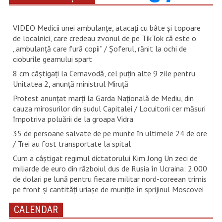
VIDEO Medicii unei ambulanțe, atacați cu bâte și topoare
de localnici, care credeau zvonul de pe TikTok că este o
„ambulanță care fură copii” / Șoferul, rănit la ochi de
cioburile geamului spart
8 cm câștigați la Cernavodă, cel puțin alte 9 zile pentru
Unitatea 2, anunță ministrul Miruță
Protest anunțat marți la Garda Națională de Mediu, din
cauza mirosurilor din sudul Capitalei / Locuitorii cer măsuri
împotriva poluării de la groapa Vidra
35 de persoane salvate de pe munte în ultimele 24 de ore
/ Trei au fost transportate la spital
Cum a câștigat regimul dictatorului Kim Jong Un zeci de
miliarde de euro din războiul dus de Rusia în Ucraina: 2.000
de dolari pe lună pentru fiecare militar nord-coreean trimis
pe front și cantități uriașe de muniție în sprijinul Moscovei
CALENDAR