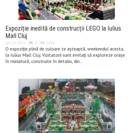
Expoziție inedită de construcții LEGO la Iulius
Mall Cluj
apr. 15, 2021
0
1666
O expoziție plină de culoare te aşteaptă, weekendul acesta,
la Iulius Mall Cluj. Vizitatorii sunt invitaţi să exploreze orașe
în miniatură, construite în detaliu, din…