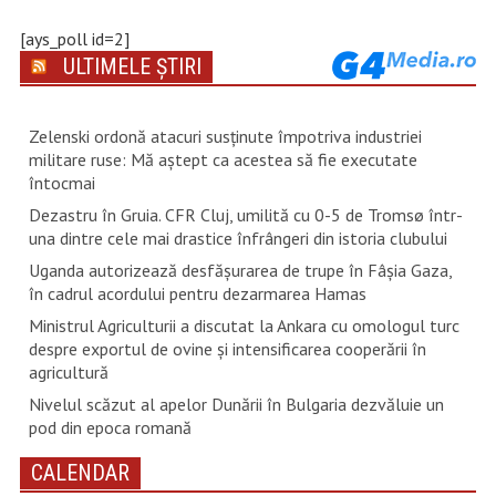
[ays_poll id=2]
ULTIMELE ȘTIRI
Zelenski ordonă atacuri susţinute împotriva industriei
militare ruse: Mă aştept ca acestea să fie executate
întocmai
Dezastru în Gruia. CFR Cluj, umilită cu 0-5 de Tromsø într-
una dintre cele mai drastice înfrângeri din istoria clubului
Uganda autorizează desfăşurarea de trupe în Fâşia Gaza,
în cadrul acordului pentru dezarmarea Hamas
Ministrul Agriculturii a discutat la Ankara cu omologul turc
despre exportul de ovine și intensificarea cooperării în
agricultură
Nivelul scăzut al apelor Dunării în Bulgaria dezvăluie un
pod din epoca romană
CALENDAR