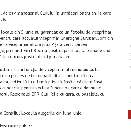
de city manager al Clujului în următorii patru ani la care
ie.
 locale din 5 iunie au garantat ca un fotoliu de viceprimar
pentru care actualul viceprimar Gheroghe Șurubaru, om din
 ca viceprimar al orașului. Așa a venit cartea
ie, primarul Emil Boc i-a găsit deja un loc la primărie unde
tă la concurs postul de city-manager.
 ultimii 4 ani funcția de viceprimar al municipiului. La
tr-un proces de incompatibilitate, pentru că nu a
ator, detinută la o firmă privată, însă a câstigat însă
s cunoscut pentru vechea funcție pe care a deținut-o
adrul Regionalei CFR Cluj: “el e cu gara, cu pasajele, cu
Consiliul Local la alegerile din luna iunie.
nistrator public: