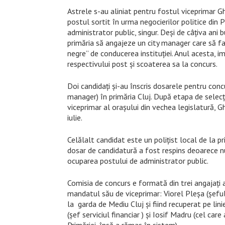
Astrele s-au aliniat pentru fostul viceprimar G
postul sortit în urma negocierilor politice din 
administrator public, singur. Deși de câțiva ani 
primăria să angajeze un city manager care să fa
negre” de conducerea instituției. Anul acesta, 
respectivului post și scoaterea sa la concurs.
Doi candidați și-au înscris dosarele pentru conc
manager) în primăria Cluj. După etapa de selecț
viceprimar al orașului din vechea legislatură, 
iulie.
Celălalt candidat este un polițist local de la pr
dosar de candidatură a fost respins deoarece n
ocuparea postului de administrator public.
Comisia de concurs e formată din trei angajați ai
mandatul său de viceprimar: Viorel Pleșa (șeful 
la garda de Mediu Cluj și fiind recuperat pe lini
(șef serviciul financiar ) și Iosif Madru (cel c