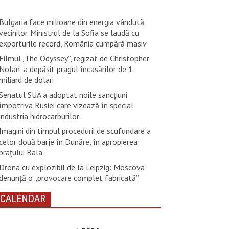
Bulgaria face milioane din energia vândută
vecinilor. Ministrul de la Sofia se laudă cu
exporturile record, România cumpără masiv
Filmul „The Odyssey”, regizat de Christopher
Nolan, a depăşit pragul încasărilor de 1
miliard de dolari
Senatul SUA a adoptat noile sancţiuni
împotriva Rusiei care vizează în special
industria hidrocarburilor
Imagini din timpul procedurii de scufundare a
celor două barje în Dunăre, în apropierea
brațului Bala
Drona cu explozibil de la Leipzig: Moscova
denunţă o „provocare complet fabricată”
CALENDAR