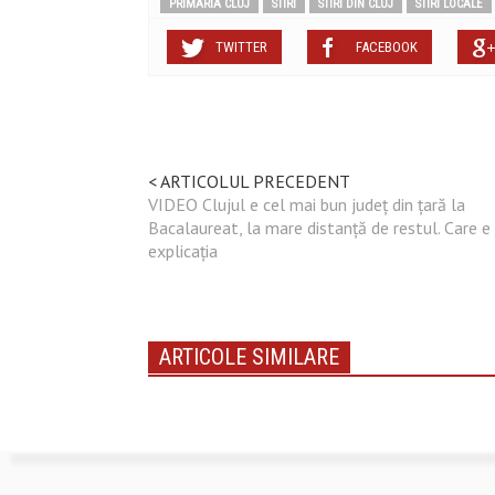
PRIMARIA CLUJ
STIRI
STIRI DIN CLUJ
STIRI LOCALE
TWITTER
FACEBOOK
< ARTICOLUL PRECEDENT
VIDEO Clujul e cel mai bun județ din țară la
Bacalaureat, la mare distanță de restul. Care e
explicația
ARTICOLE SIMILARE