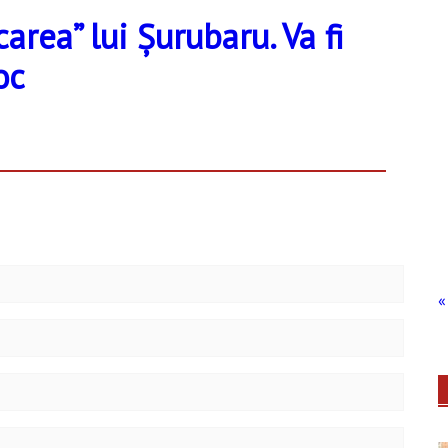
rea” lui Șurubaru. Va fi
oc
« 