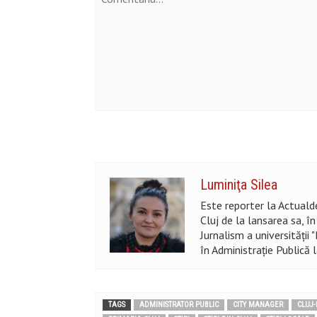
Luminiţa Silea
Este reporter la Actualde
Cluj de la lansarea sa, î
Jurnalism a universității
în Administraţie Publică 
TAGS
ADMINISTRATOR PUBLIC
CITY MANAGER
CLUJ