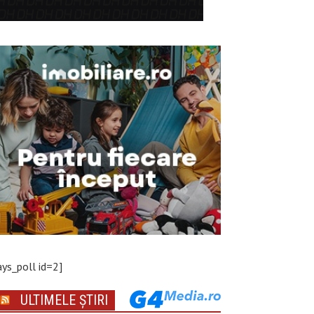
ays_poll id=2]
ULTIMELE ȘTIRI