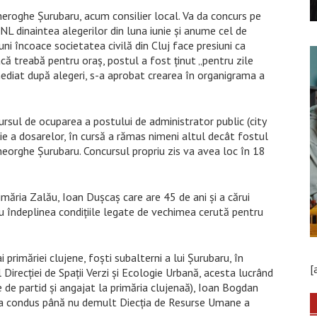
heroghe Șurubaru, acum consilier local. Va da concurs pe
PNL dinaintea alegerilor din luna iunie și anume cel de
buni încoace societatea civilă din Cluj face presiuni ca
că treabă pentru oraș, postul a fost ținut „pentru zile
imediat după alegeri, s-a aprobat crearea în organigrama a
ursul de ocuparea a postului de administrator public (city
ie a dosarelor, în cursă a rămas nimeni altul decât fostul
Gheorghe Șurubaru. Concursul propriu zis va avea loc în 18
imăria Zalău, Ioan Dușcaș care are 45 de ani și a cărui
u îndeplinea condițiile legate de vechimea cerută pentru
 primăriei clujene, foști subalterni a lui Șurubaru, în
[
Direcției de Spații Verzi și Ecologie Urbană, acesta lucrând
e de partid și angajat la primăria clujenaă), Ioan Bogdan
are a condus până nu demult Diecția de Resurse Umane a