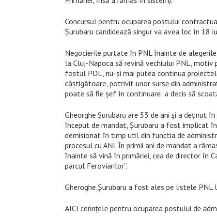
Primăriei, însă a rămas în sistem).
Concursul pentru ocuparea postului contractual 
Șurubaru candidează singur va avea loc în 18 iul
Negocierile purtate în PNL înainte de alegerile
la Cluj-Napoca să revină vechiului PNL, motiv 
fostul PDL, nu-și mai putea continua proiectele
câștigătoare, potrivit unor surse din administraț
poate să fie șef în continuare: a decis să scoa
Gheorghe Surubaru are
53 de ani și a deținut în
început de mandat, Șurubaru a fost implicat în
demisionat în timp util din functia de administr
procesul cu ANI. În primii ani de mandat a răma
înainte să vină în primăriei, cea de director în C
parcul Feroviarilor”.
Gheroghe Șurubaru a fost ales pe listele PNL la 
AICI cerințele pentru ocuparea postului de admi