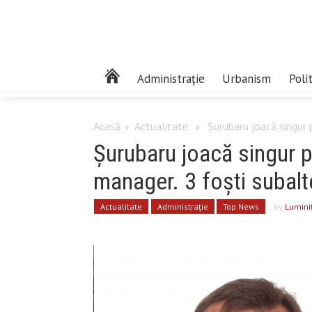
Administrație
Urbanism
Poli
Acasă
Actualitate
Șurubaru joacă singur p
Șurubaru joacă singur p
manager. 3 foști subalte
Actualitate
Administrație
Top News
by
Lumini