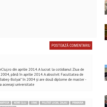
Cluj.ro din aprilie 2014. A lucrat la cotidianul Ziua de
n 2004, până în aprilie 2014. A absolvit Facultatea de
 "Babeș-Bolyai" în 2004 şi are două diplome de master -
la aceeaşi universitate
-NAPOCA
NEWS CLUJ
ORAS
POLITIST LOCAL ZALAU
PRIMARIA