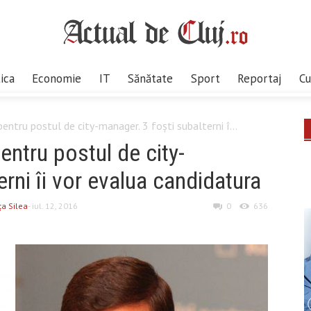
tica
Economie
IT
Sănătate
Sport
Reportaj
Cu
entru postul de city-manager. 3 foști subalterni î...
entru postul de city-
rni îi vor evalua candidatura
ţa Silea
- iul. 12, 2016
0
636