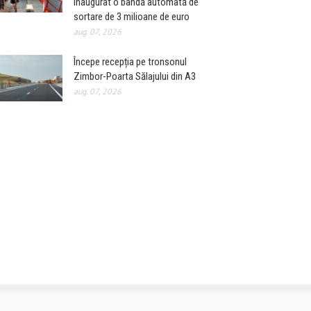
inaugurat o bandă automată de
sortare de 3 milioane de euro
aug. 07, 2026
Începe recepția pe tronsonul
Zimbor-Poarta Sălajului din A3
aug. 07, 2026