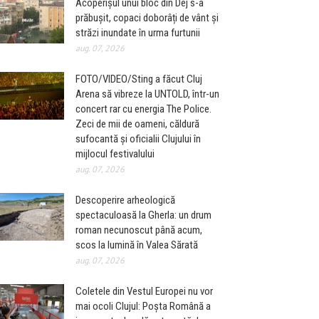
Acoperișul unui bloc din Dej s-a
prăbușit, copaci doborâți de vânt și
străzi inundate în urma furtunii
aug. 07, 2026
FOTO/VIDEO/Sting a făcut Cluj
Arena să vibreze la UNTOLD, într-un
concert rar cu energia The Police.
Zeci de mii de oameni, căldură
sufocantă și oficialii Clujului în
mijlocul festivalului
aug. 07, 2026
Descoperire arheologică
spectaculoasă la Gherla: un drum
roman necunoscut până acum,
scos la lumină în Valea Sărată
aug. 07, 2026
Coletele din Vestul Europei nu vor
mai ocoli Clujul: Poșta Română a