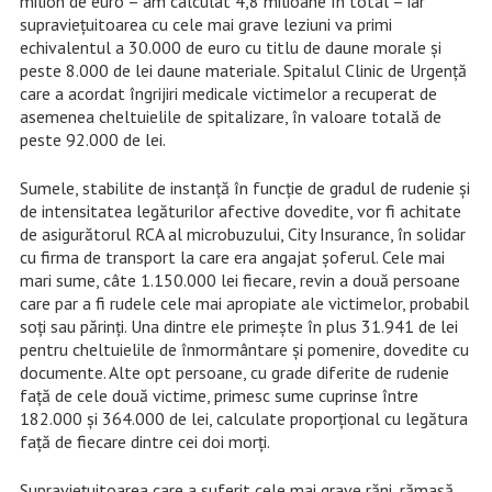
milion de euro – am calculat 4,8 milioane în total – iar
supraviețuitoarea cu cele mai grave leziuni va primi
echivalentul a 30.000 de euro cu titlu de daune morale și
peste 8.000 de lei daune materiale. Spitalul Clinic de Urgență
care a acordat îngrijiri medicale victimelor a recuperat de
asemenea cheltuielile de spitalizare, în valoare totală de
peste 92.000 de lei.
Sumele, stabilite de instanță în funcție de gradul de rudenie și
de intensitatea legăturilor afective dovedite, vor fi achitate
de asigurătorul RCA al microbuzului, City Insurance, în solidar
cu firma de transport la care era angajat șoferul. Cele mai
mari sume, câte 1.150.000 lei fiecare, revin a două persoane
care par a fi rudele cele mai apropiate ale victimelor, probabil
soți sau părinți. Una dintre ele primește în plus 31.941 de lei
pentru cheltuielile de înmormântare și pomenire, dovedite cu
documente. Alte opt persoane, cu grade diferite de rudenie
față de cele două victime, primesc sume cuprinse între
182.000 și 364.000 de lei, calculate proporțional cu legătura
față de fiecare dintre cei doi morți.
Supraviețuitoarea care a suferit cele mai grave răni, rămasă