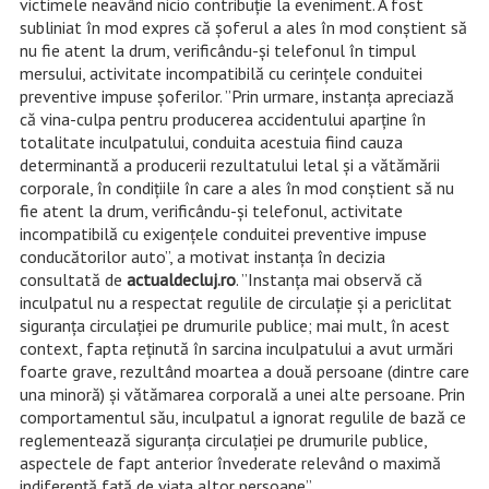
victimele neavând nicio contribuție la eveniment. A fost
subliniat în mod expres că șoferul a ales în mod conștient să
nu fie atent la drum, verificându-și telefonul în timpul
mersului, activitate incompatibilă cu cerințele conduitei
preventive impuse șoferilor. ”Prin urmare, instanţa apreciază
că vina-culpa pentru producerea accidentului aparţine în
totalitate inculpatului, conduita acestuia fiind cauza
determinantă a producerii rezultatului letal și a vătămării
corporale, în condiţiile în care a ales în mod conştient să nu
fie atent la drum, verificându-și telefonul, activitate
incompatibilă cu exigenţele conduitei preventive impuse
conducătorilor auto”, a motivat instanța în decizia
consultată de
actualdecluj.ro
. ”Instanţa mai observă că
inculpatul nu a respectat regulile de circulație și a periclitat
siguranţa circulaţiei pe drumurile publice; mai mult, în acest
context, fapta reţinută în sarcina inculpatului a avut urmări
foarte grave, rezultând moartea a două persoane (dintre care
una minoră) și vătămarea corporală a unei alte persoane. Prin
comportamentul său, inculpatul a ignorat regulile de bază ce
reglementează siguranţa circulaţiei pe drumurile publice,
aspectele de fapt anterior învederate relevând o maximă
indiferenţă faţă de viaţa altor persoane”.