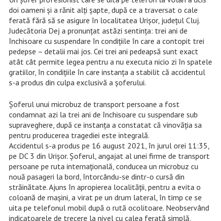
doi oameni și a rănit alți șapte, după ce a traversat o cale
ferată fără să se asigure în localitatea Urișor, județul Cluj.
Judecătoria Dej a pronunțat astăzi sentința: trei ani de
închisoare cu suspendare în condițiile în care a contopit trei
pedepse – detalii mai jos. Cei trei ani pedeapsă sunt exact
atât cât permite legea pentru a nu executa nicio zi în spatele
gratiilor, în condițiile în care instanța a stabilit că accidentul
s-a produs din culpa exclusivă a șoferului.
Șoferul unui microbuz de transport persoane a fost
condamnat azi la trei ani de închisoare cu suspendare sub
supraveghere, după ce instanța a constatat că vinovăția sa
pentru producerea tragediei este integrală.
Accidentul s-a produs pe 16 august 2021, în jurul orei 11:35,
pe DC 3 din Urișor. Șoferul, angajat al unei firme de transport
persoane pe ruta internațională, conducea un microbuz cu
nouă pasageri la bord, întorcându-se dintr-o cursă din
străinătate. Ajuns în apropierea localității, pentru a evita o
coloană de mașini, a virat pe un drum lateral, în timp ce se
uita pe telefonul mobil după o rută ocolitoare. Neobservând
indicatoarele de trecere la nivel cu calea ferată simplă,