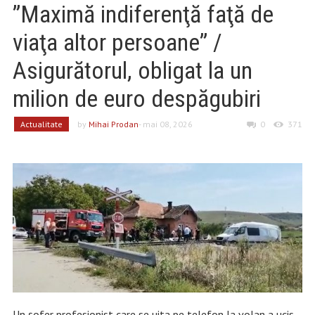
”Maximă indiferenţă faţă de
viaţa altor persoane” /
Asigurătorul, obligat la un
milion de euro despăgubiri
Actualitate
by
Mihai Prodan
- mai 08, 2026
0
371
Un șofer profesionist care se uita pe telefon la volan a ucis