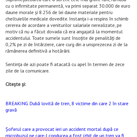
cu o infirmitate permanentă, va primi separat 30.000 de euro
daune morale și 8.256 de lei daune materiale pentru
cheltuielile medicale dovedite. Instanța i-a respins în schimb
cererea de acordare a veniturilor salariale nerealizate, pe
motiv că nu a făcut dovada că era angajată la momentul
accidentului. Toate sumele sunt însoțite de penalități de
0,2% pe zi de întârziere, care curg din a unsprezecea zi de la
rămânerea definitivă a hotărârii.
Sentința de azi poate fi atacată cu apel în termen de zece
zile de la comunicare.
Citește și:
BREAKING Dubă lovită de tren, 8 victime din care 2 în stare
gravă
Șoferul care a provocat ieri un accident mortal după ce
microbuzul pe care-l conducea a fost izbit de un tren va fi