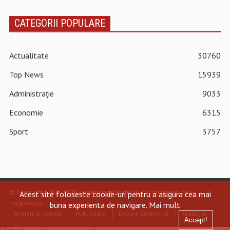
CATEGORII POPULARE
Actualitate
30760
Top News
15939
Administrație
9033
Economie
6315
Sport
3757
© Copyright 2015 - 2026 - www.actualdecluj.ro.
Găzduire web de la
Acest site foloseste cookie-uri pentru a asigura cea mai
maghost.ro
.
buna experienta de navigare.
Mai mult
Termeni și condiții
Publicitate
Despre Cookie-uri
Redacția
Accept!