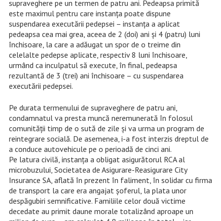
supraveghere pe un termen de patru ani. Pedeapsa primită
este maximul pentru care instanța poate dispune
suspendarea executării pedepsei – instanța a aplicat
pedeapsa cea mai grea, aceea de 2 (doi) ani și 4 (patru) luni
închisoare, la care a adăugat un spor de o treime din
celelalte pedepse aplicate, respectiv 8 luni închisoare,
urmând ca inculpatul să execute, în final, pedeapsa
rezultantă de 3 (trei) ani închisoare – cu suspendarea
executării pedepsei.
Pe durata termenului de supraveghere de patru ani,
condamnatul va presta muncă neremunerată în folosul
comunității timp de o sută de zile și va urma un program de
reintegrare socială. De asemenea, i-a fost interzis dreptul de
a conduce autovehicule pe o perioadă de cinci ani.
Pe latura civilă, instanța a obligat asigurătorul RCA al
microbuzului, Societatea de Asigurare-Reasigurare City
Insurance SA, aflată în prezent în faliment, în solidar cu firma
de transport la care era angajat șoferul, la plata unor
despăgubiri semnificative. Familiile celor două victime
decedate au primit daune morale totalizând aproape un