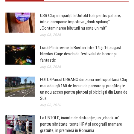
USR Cluj a împărțit la Untold folii pentru pahare,
într-o campanie împotriva „drink spiking”:
„Contaminarea băuturii nu este un mit”
aug. 08, 2026
Lună Plină revine la Biertan între 14 și 16 august.
Nicolas Cage deschide festivalul de horror și
fantastic
aug. 08, 2026
FOTO/Parcul URBANO din zona metropolitană Cluj
mai adaugă 160 de locuri de parcare și pregătește
un nou acces pentru pietoni și bicicliști din Luna de
Sus
aug. 08, 2026
La UNTOLD, înainte de distracție, un „check-in”
pentru sănătate: teste HPV și ecografii mamare
gratuite, în premieră în România