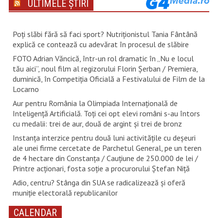
ULTIMELE ȘTIRI
Poți slăbi fără să faci sport? Nutriționistul Tania Fântână
explică ce contează cu adevărat în procesul de slăbire
FOTO Adrian Văncică, într-un rol dramatic în „Nu e locul
tău aici”, noul film al regizorului Florin Șerban / Premiera,
duminică, în Competiția Oficială a Festivalului de Film de la
Locarno
Aur pentru România la Olimpiada Internațională de
Inteligență Artificială. Toți cei opt elevi români s-au întors
cu medalii: trei de aur, două de argint și trei de bronz
Instanța interzice pentru două luni activitățile cu deșeuri
ale unei firme cercetate de Parchetul General, pe un teren
de 4 hectare din Constanța / Cauțiune de 250.000 de lei /
Printre acționari, fosta soție a procurorului Ștefan Niță
Adio, centru? Stânga din SUA se radicalizează și oferă
muniție electorală republicanilor
CALENDAR