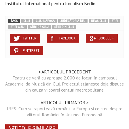
Institutul Internațional pentru Jurnalism Berlin.
TAGS
CLUJ
CLUJ-NAPOCA
JUDECATORIA DEJ
NEWS CLUJ
STIRI
STIRI CLUJ
STIRI DE CLUJ
STIRI DIN CLUJ
TWITTER
FACEBOOK
GOOGLE +
PINTEREST
< ARTICOLUL PRECEDENT
Teatru de vară cu aproape 2.000 de locuri în campusul
Academiei de Muzică din Cluj. Proiectul stârnește deja dispute
din cauza viitoarei centuri metropolitane
ARTICOLUL URMATOR >
IRES: Cum se raportează românii la Europa și ce cred despre
viitorul României în Uniunea Europeană
ARTICOLE SIMILARE