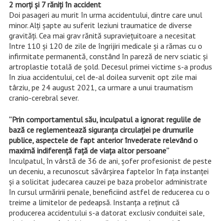
2 morți și 7 răniți în accident
Doi pasageri au murit în urma accidentului, dintre care unul
minor. Alți șapte au suferit leziuni traumatice de diverse
gravități. Cea mai grav rănită supraviețuitoare a necesitat
între 110 și 120 de zile de îngrijiri medicale și a rămas cu o
infirmitate permanentă, constând în pareză de nerv sciatic și
artroplastie totală de șold. Decesul primei victime s-a produs
în ziua accidentului, cel de-al doilea survenit opt zile mai
târziu, pe 24 august 2021, ca urmare a unui traumatism
cranio-cerebral sever.
”Prin comportamentul său, inculpatul a ignorat regulile de
bază ce reglementează siguranţa circulaţiei pe drumurile
publice, aspectele de fapt anterior învederate relevând o
maximă indiferenţă faţă de viaţa altor persoane”
Inculpatul, în vârstă de 36 de ani, șofer profesionist de peste
un deceniu, a recunoscut săvârșirea faptelor în fața instanței
și a solicitat judecarea cauzei pe baza probelor administrate
în cursul urmăririi penale, beneficiind astfel de reducerea cu o
treime a limitelor de pedeapsă. Instanța a reținut că
producerea accidentului s-a datorat exclusiv conduitei sale,