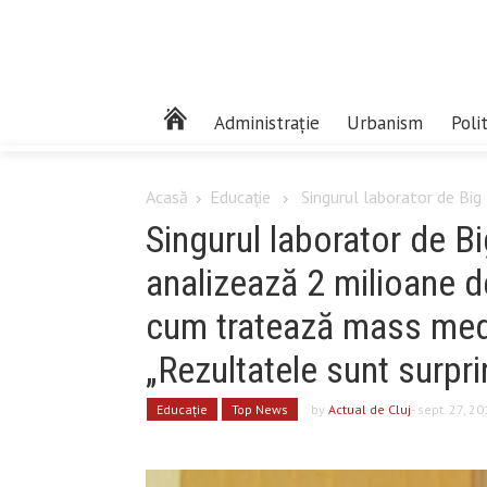
Administrație
Urbanism
Poli
Acasă
Educaţie
Singurul laborator de Big D
Singurul laborator de Big
analizează 2 milioane d
cum tratează mass medi
„Rezultatele sunt surpr
Educaţie
Top News
by
Actual de Cluj
- sept. 27, 2