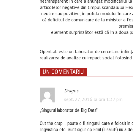
netransparent în care a anunțat modificările la
articolelor negative din timpul scandalului He
neutre sau pozitive, în pofida modului în care a
că deficitul de comunicare de la minister a fo
premier
element surprinzător estă că în a doua p
OpenLab este un laborator de cercetare înființ
realizarea de analize cu impact social folosind
UN COMENTARIU
Dragos
sept. 27, 2016 la ora 1:37 pm
„Singurul laborator de Big Data”
Cut the crap…. poate o fi singurul care e folosit în 
lingvistică etc. Sunt sigur că Emil (îl salut!) nu a d