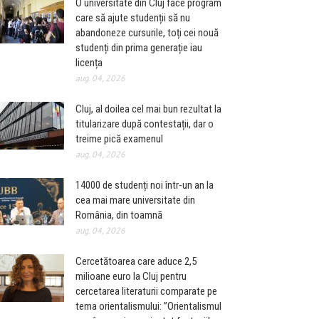
O universitate din Cluj face program
care să ajute studenții să nu
abandoneze cursurile, toți cei nouă
studenți din prima generație iau
licența
aug. 04, 2026
Cluj, al doilea cel mai bun rezultat la
titularizare după contestații, dar o
treime pică examenul
aug. 04, 2026
14000 de studenți noi într-un an la
cea mai mare universitate din
România, din toamnă
aug. 04, 2026
Cercetătoarea care aduce 2,5
milioane euro la Cluj pentru
cercetarea literaturii comparate pe
tema orientalismului: ”Orientalismul