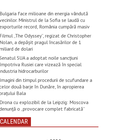
Bulgaria face milioane din energia vândută
vecinilor. Ministrul de la Sofia se laudă cu
exporturile record, România cumpără masiv
Filmul „The Odyssey”, regizat de Christopher
Nolan, a depăşit pragul încasărilor de 1
miliard de dolari
Senatul SUA a adoptat noile sancţiuni
împotriva Rusiei care vizează în special
industria hidrocarburilor
Imagini din timpul procedurii de scufundare a
celor două barje în Dunăre, în apropierea
brațului Bala
Drona cu explozibil de la Leipzig: Moscova
denunţă o „provocare complet fabricată”
CALENDAR