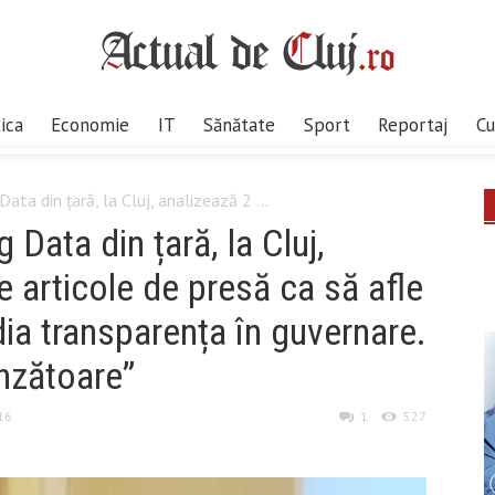
tica
Economie
IT
Sănătate
Sport
Reportaj
Cu
ata din țară, la Cluj, analizează 2 ...
 Data din țară, la Cluj,
e articole de presă ca să afle
a transparența în guvernare.
inzătoare”
016
1
527