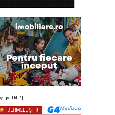
ays_poll id=2]
ULTIMELE ȘTIRI