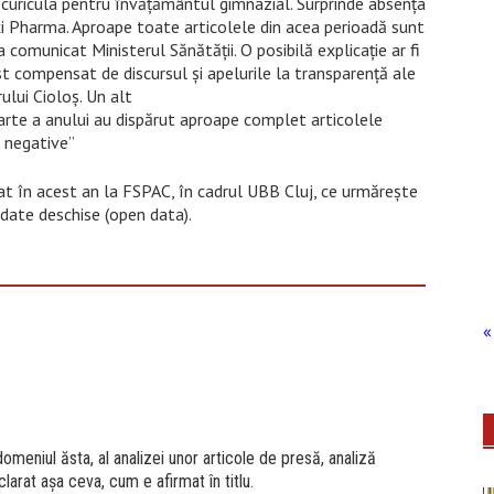
 curicula pentru învățământul gimnazial. Surprinde absența
xi Pharma. Aproape toate articolele din acea perioadă sunt
 comunicat Ministerul Sănătății. O posibilă explicație ar fi
st compensat de discursul și apelurile la transparență ale
ului Cioloș. Un alt
arte a anului au dispărut aproape complet articolele
negative”
at în acest an la FSPAC, în cadrul UBB Cluj, ce urmărește
 date deschise (open data).
« 
domeniul ăsta, al analizei unor articole de presă, analiză
eclarat așa ceva, cum e afirmat în titlu.