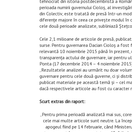
tehnocrat din istoria postdecembristă a Românie
perioada numirii guvernului Cioloș, al investigăr
din Colectiv, este tratată de presă într-un mod
diferențe majore în ceea ce privește modul în 
cele două perioade analizate, subliniază Ștețco
Cele 2,1 milioane de articole de presă, publicat
surse. Pentru guvernarea Dacian Cioloș a fost 
relevantă 10 noiembrie 2015 până în prezent, r
transparența actului de guvernare, iar pentru u
Ponta (17 decembrie 2014 – 4 noiembrie 2015), 
„Rezultatele analizei au urmărit nu doar volumu
guvernare pentru cele două guverne, ci și distrib
publicat materiale pe această temă și – cel ma
dacă respectivele articole au fost cu caracter n
Scurt extras din raport:
„Pentru prima perioadă analizată mai sus, cor
cele mai multe articole sunt neutre. La încep
apogeul fiind pe 14 februarie, când Minister