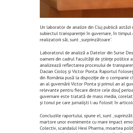
Un laborator de analize din Cluj publică astăzi
subiectul transparenței în guvernare, în timpul 
realizatorii săi, sunt „surprinzătoare”.
Laboratorul de analiză a Datelor din Surse Des
oameni din cadrul facultății de științe politice 
analizează reflectarea procesului de transparenț
Dacian Cioloș și Victor Ponta. Raportul foloseș
din România pusă la dispoziție de o companie c
an al guvernării Victor Ponta și primul an al gu
relevante pentru fiecare dintre cele dou[ perio
guvernare este tratată de mass media, corelat
și tonul pe care jurnaliști l-au folosit în artico
Concluziile raportului, spune el, sunt „suprinză
martore unor evenimente cu mare impact emoți
Colectiv, scandalul Hexi Pharma, moartea politi