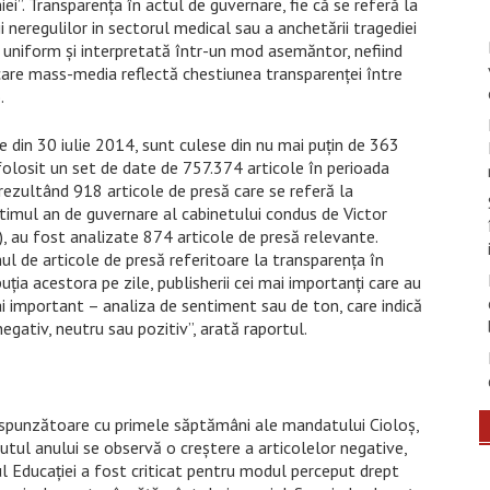
i”. Transparența în actul de guvernare, fie că se referă la
ii neregulilor in sectorul medical sau a anchetării tragediei
 uniform și interpretată într-un mod asemăntor, nefiind
care mass-media reflectă chestiunea transparenței între
.
e din 30 iulie 2014, sunt culese din nu mai puțin de 363
folosit un set de date de 757.374 articole în perioada
ezultând 918 articole de presă​ care se referă la
ltimul an de guvernare al cabinetului condus de Victor
au fost analizate 874 articole de presă​ relevante.
l de articole de presă referitoare la transparența în
uția acestora pe zile, publisherii cei mai importanți care au
i important – analiza de sentiment sau de ton, care indică
egativ, neutru sau pozitiv”, arată raportul.
espunzătoare cu primele săptămâni ale mandatului Cioloș,
utul anului se observă o creștere a articolelor negative,
ul Educației a fost criticat pentru modul perceput drept