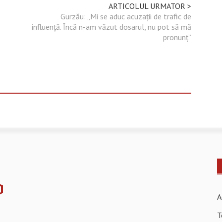
ARTICOLUL URMATOR >
Gurzău: „Mi se aduc acuzații de trafic de
influență. Încă n-am văzut dosarul, nu pot să mă
pronunț”
A
T