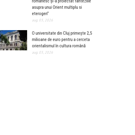
românesc și-a proiectat fanteziile
asupra unui Orient multiplu si
eterogen”
aug. 03, 2026
O universitate din Cluj primește 2,5
milioane de euro pentru a cerceta
orientalismul în cultura română
aug. 03, 2026