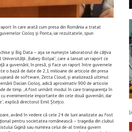
 raport în care arată cum presa din România a tratat
guvernelor Cioloș și Ponta, iar rezultatele, spun
chise și Big Data – așa se numește laboratorul de câțiva
al Universității „Babeș-Bolyai”, care a lansat un raport ce
ă a guvernării, în presă, și face un raport între guvernele
te o bază de date de 2,1 milioane de articole din presa
lujeană de software, Zetta Cloud, și analizează ultimul
vernării Dacian Cioloș, adică aproximativ 900 de articole
ade de timp. „A fost urmărit modul în care transparența în
 cu evenimentele importante din cele două guvernări, dar
le”, explică directorul Emil Ștețco.
[
toare, având în vedere că cele 24 de luni analizate au fost
onal pentru societatea românească – tragedia din clubul
stului Gigină sau numirea celui de-al treilea guvern