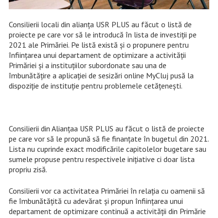
Consilierii locali din alianța USR PLUS au făcut o listă de
proiecte pe care vor să le introducă în lista de investiții pe
2021 ale Primăriei. Pe listă există și o propunere pentru
înființarea unui departament de optimizare a activității
Primăriei și a instituțiilor subordonate sau una de
îmbunătățire a aplicației de sesizări online MyCluj pusă la
dispoziție de instituție pentru problemele cetățenești.
Consilierii din Alianțaa USR PLUS au făcut o listă de proiecte
pe care vor să le propună să fie finanțate în bugetul din 2021.
Lista nu cuprinde exact modificările capitolelor bugetare sau
sumele propuse pentru respectivele inițiative ci doar lista
propriu zisă.
Consilierii vor ca activitatea Primăriei în relația cu oamenii să
fie îmbunătățită cu adevărat și propun înființarea unui
departament de optimizare continuă a activității din Primărie