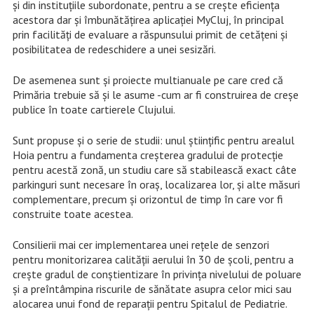
și din instituțiile subordonate, pentru a se crește eficiența
acestora dar și îmbunătățirea aplicației MyCluj, în principal
prin facilități de evaluare a răspunsului primit de cetățeni și
posibilitatea de redeschidere a unei sesizări.
De asemenea sunt și proiecte multianuale pe care cred că
Primăria trebuie să și le asume -cum ar fi construirea de creșe
publice în toate cartierele Clujului.
Sunt propuse și o serie de studii: unul științific pentru arealul
Hoia pentru a fundamenta creșterea gradului de protecție
pentru acestă zonă, un studiu care să stabilească exact câte
parkinguri sunt necesare în oraș, localizarea lor, și alte măsuri
complementare, precum și orizontul de timp în care vor fi
construite toate acestea.
Consilierii mai cer implementarea unei rețele de senzori
pentru monitorizarea calității aerului în 30 de școli, pentru a
crește gradul de conștientizare în privința nivelului de poluare
și a preîntâmpina riscurile de sănătate asupra celor mici sau
alocarea unui fond de reparații pentru Spitalul de Pediatrie.