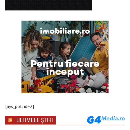
[ays_poll id=2]
ULTIMELE ȘTIRI