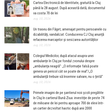
Cartea Electronică de Identitate, gratuită la Cluj
până la 28 august. După această dată, documentul
va costa 70 de lei
aug. 10, 2026
Un traseu din Făget, amenajat pentru persoanele cu
dizabilități, vandalizat. Conducerea CJ Cluj anunță
refacerea marcajelor și sesizarea autorităților
aug. 10, 2026
Colegiul Medicilor, după atacul asupra unei
ambulanțe în Cluj pe fondul zvonului despre
„ambulanța neagră”: „O informație falsă poate
genera un pericol cât se poate de real”/„O
ambulanță trebuie să însemne salvare, nu o țintă”
aug. 10, 2026
Primele imagini de pe șantierul noii școli pregătite
în Cluj în cartierul Bună Ziua: investiție de peste 74
de milioane de lei pentru aproape 700 de elevi într-
un cartier dezvoltat haotic după anii 2000