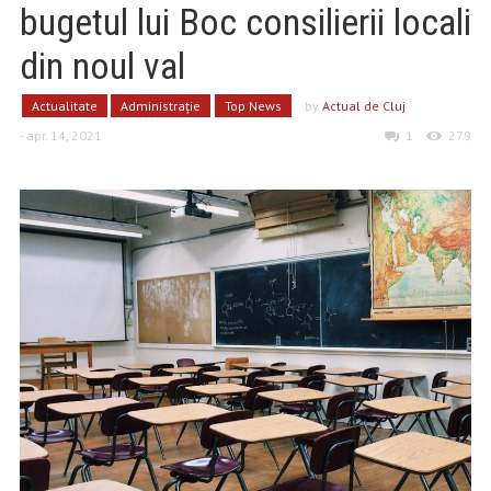
bugetul lui Boc consilierii locali
din noul val
Actualitate
Administrație
Top News
by
Actual de Cluj
- apr. 14, 2021
1
279