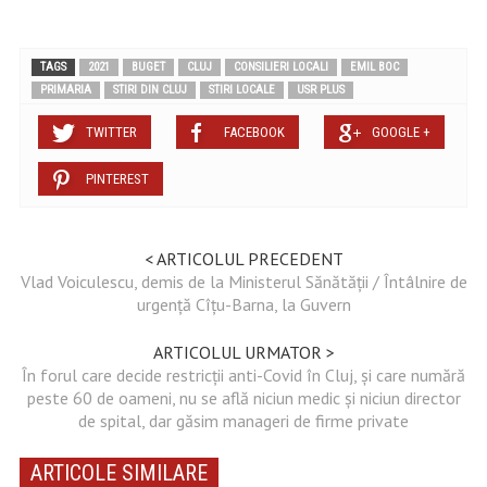
TAGS
2021
BUGET
CLUJ
CONSILIERI LOCALI
EMIL BOC
PRIMARIA
STIRI DIN CLUJ
STIRI LOCALE
USR PLUS
TWITTER
FACEBOOK
GOOGLE +
PINTEREST
< ARTICOLUL PRECEDENT
Vlad Voiculescu, demis de la Ministerul Sănătății / Întâlnire de
urgență Cîțu-Barna, la Guvern
ARTICOLUL URMATOR >
În forul care decide restricții anti-Covid în Cluj, și care numără
peste 60 de oameni, nu se află niciun medic și niciun director
de spital, dar găsim manageri de firme private
ARTICOLE SIMILARE