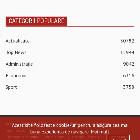
CATEGORII POPULARE
Actualitate
30782
Top News
15944
Administrație
9042
Economie
6316
Sport
3758
© Copyright 2015 - 2026 - www.actualdecluj.ro.
Găzduire web de la
Acest site foloseste cookie-uri pentru a asigura cea mai
maghost.ro
.
buna experienta de navigare.
Mai mult
Termeni și condiții
Publicitate
Despre Cookie-uri
Redacția