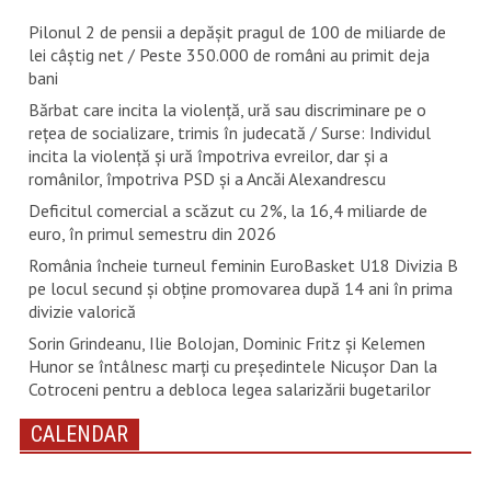
Pilonul 2 de pensii a depășit pragul de 100 de miliarde de
lei câștig net / Peste 350.000 de români au primit deja
bani
Bărbat care incita la violență, ură sau discriminare pe o
rețea de socializare, trimis în judecată / Surse: Individul
incita la violență și ură împotriva evreilor, dar și a
românilor, împotriva PSD și a Ancăi Alexandrescu
Deficitul comercial a scăzut cu 2%, la 16,4 miliarde de
euro, în primul semestru din 2026
România încheie turneul feminin EuroBasket U18 Divizia B
pe locul secund și obține promovarea după 14 ani în prima
divizie valorică
Sorin Grindeanu, Ilie Bolojan, Dominic Fritz și Kelemen
Hunor se întâlnesc marți cu președintele Nicușor Dan la
Cotroceni pentru a debloca legea salarizării bugetarilor
CALENDAR