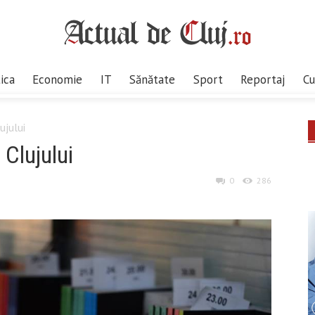
tica
Economie
IT
Sănătate
Sport
Reportaj
Cu
ujului
 Clujului
0
286