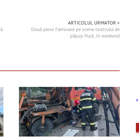
ARTICOLUL URMATOR >
nă
Două piese faimoase pe scena teatrului de
păpuși Puck, în weekend
« 