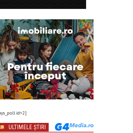
ays_poll id=2]
ULTIMELE ȘTIRI