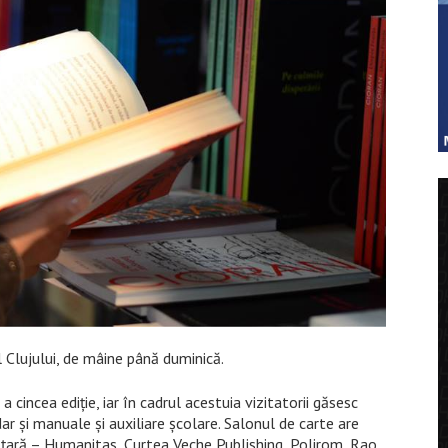
l Clujului, de mâine până duminică.
cincea ediție, iar în cadrul acestuia vizitatorii găsesc
ar și manuale și auxiliare școlare. Salonul de carte are
 țară – Humanitas, Curtea Veche Publishing, Polirom, Rao,