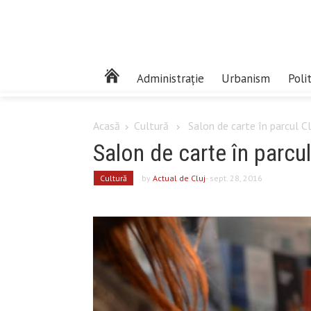
Administrație
Urbanism
Poli
Acasă
Cultură
Salon de carte în parcul Cl
Salon de carte în parcul
Cultură
by
Actual de Cluj
- sept. 28, 2016