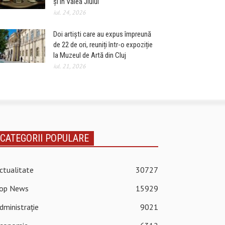
și în Valea Jiului
iul. 24, 2026
Doi artiști care au expus împreună
de 22 de ori, reuniți într-o expoziție
la Muzeul de Artă din Cluj
iul. 21, 2026
CATEGORII POPULARE
ctualitate
30727
op News
15929
dministrație
9021