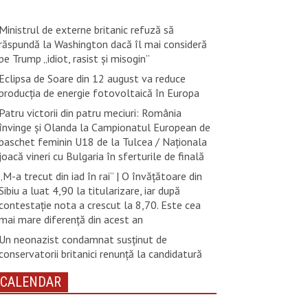
Ministrul de externe britanic refuză să
răspundă la Washington dacă îl mai consideră
pe Trump „idiot, rasist şi misogin”
Eclipsa de Soare din 12 august va reduce
producția de energie fotovoltaică în Europa
Patru victorii din patru meciuri: România
învinge și Olanda la Campionatul European de
baschet feminin U18 de la Tulcea / Naționala
joacă vineri cu Bulgaria în sferturile de finală
„M-a trecut din iad în rai” | O învățătoare din
Sibiu a luat 4,90 la titularizare, iar după
contestație nota a crescut la 8,70. Este cea
mai mare diferență din acest an
Un neonazist condamnat susţinut de
conservatorii britanici renunţă la candidatură
CALENDAR