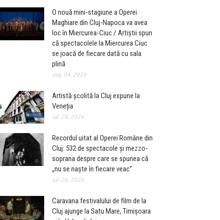
O nouă mini-stagiune a Operei
Maghiare din Cluj-Napoca va avea
loc în Miercurea-Ciuc / Artiștii spun
că spectacolele la Miercurea Ciuc
se joacă de fiecare dată cu sala
plină
aug. 04, 2026
Artistă școlită la Cluj expune la
Veneția
iul. 28, 2026
Recordul uitat al Operei Române din
Cluj: 532 de spectacole și mezzo-
soprana despre care se spunea că
„nu se naște în fiecare veac”
iul. 26, 2026
Caravana festivalului de film de la
Cluj ajunge la Satu Mare, Timișoara