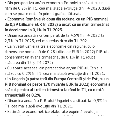
• Din perspectiva an/an economia Poloniei a scăzut cu un
ritm de 0,2% în T1, cea mai slabă evoluție din T4 2020, după
cum se poate nota în primul grafic alăturat.
•
Economia României (a doua din regiune, cu un PIB nominal
de 0,29 trilioane EUR în 2022) a urcat cu un ritm trimestrial
în decelerare la 0,1% în T1 2023.
• Dinamica anuală s-a temperat de la 4,5% în T4 2022 la
2,3% în T1 2023, cel mai redus ritm din T1 2021.
• La nivelul Cehiei (a treia economie din regiune, cu o
dimensiune nominală de 0,28 trilioane EUR în 2022) PIB-ul a
consemnat un avans trimestrial de 0,1% în T1 (după
scăderea din T3 și T4 2022).
• Cu toate acestea, din perspectiva an/an PIB-ul Cehiei a
scăzut cu 0,2% în T1, cea mai slabă evoluție din T1 2021.
•
În Ungaria (a patra țară din Europa Centrală și de Est, cu un
PIB nominal de peste 170 miliarde EUR în 2022) economia a
scăzut pentru al treilea trimestru la rând în T1, cu o rată
trimestrială de 0,2%.
• Dinamica anuală a PIB-ului Ungariei s-a situat la -0,9% în
T1, cea mai slabă evoluție din T1 2021.
• Estimările econometrice elaborate exprimă evoluția