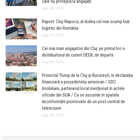
care nu protejează angajații
aug. 06, 2026
Raport: Cluj-Napoca, al doilea cel mai scump hub
logistic din România
aug. 05, 2026
Cei mai mari angajatori din Cluj: pe primul loc e
distribuitorul de curent DEER, de departe
aug. 04, 2026
Proiectul Trump de la Cluj și București, în declarația
financiară a președintelui american / SDC
Imobiliare, partenerul local menționat în actele
oficiale din SUA / Ce se ascunde în spatele
dezinformării promovate de un post central de
televiziune
aug. 04, 2026