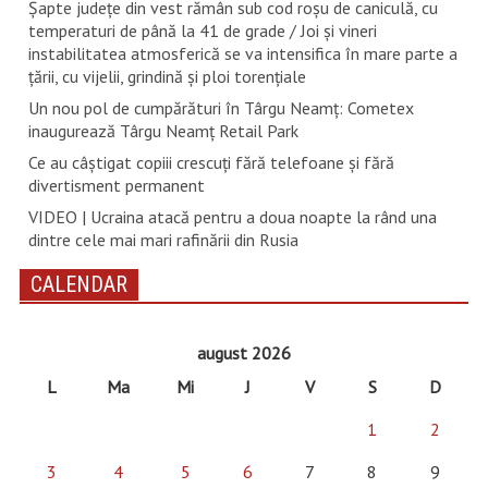
Șapte județe din vest rămân sub cod roșu de caniculă, cu
temperaturi de până la 41 de grade / Joi și vineri
instabilitatea atmosferică se va intensifica în mare parte a
țării, cu vijelii, grindină și ploi torențiale
Un nou pol de cumpărături în Târgu Neamț: Cometex
inaugurează Târgu Neamț Retail Park
Ce au câștigat copiii crescuți fără telefoane și fără
divertisment permanent
VIDEO | Ucraina atacă pentru a doua noapte la rând una
dintre cele mai mari rafinării din Rusia
CALENDAR
august 2026
L
Ma
Mi
J
V
S
D
1
2
3
4
5
6
7
8
9