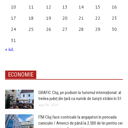
10
11
12
13
14
15
16
17
18
19
20
21
22
23
24
25
26
27
28
29
30
31
« iul.
ECONOMIE
GRAFIC Cluj, pe podium la turismul internațional: al
treilea județ din țară ca număr de turiști străini în S1
aug. 06, 2026
ITM Cluj face controale la angajatori în perioada
caniculei / Amenzi de până la 2.500 de lei pentru cei