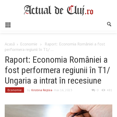
Acasă
Economie
Raport: Economia României a fost
performera regiunii în T1/ ...
Raport: Economia României a
fost performera regiunii în T1/
Ungaria a intrat în recesiune
Economie
by
Kristina Reştea
- mai 16, 2023
0
481