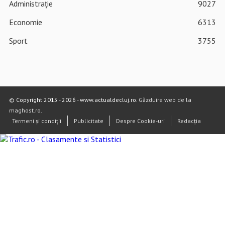
Administrație
9027
Economie
6313
Sport
3755
© Copyright 2015 - 2026 - www.actualdecluj.ro.
Găzduire web de la
maghost.ro
.
Termeni și condiții
Publicitate
Despre Cookie-uri
Redacția