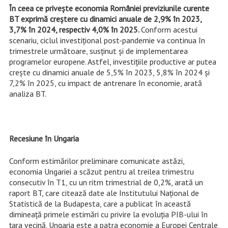
În ceea ce privește economia României previziunile curente
BT exprimă creștere cu dinamici anuale de 2,9% în 2023,
3,7% în 2024, respectiv 4,0% în 2025.
Conform acestui
scenariu, ciclul investițional post-pandemie va continua în
trimestrele următoare, susținut și de implementarea
programelor europene. Astfel, investițiile productive ar putea
crește cu dinamici anuale de 5,5% în 2023, 5,8% în 2024 și
7,2% în 2025, cu impact de antrenare în economie, arată
analiza BT.
Recesiune în Ungaria
Conform estimărilor preliminare comunicate astăzi,
economia Ungariei a scăzut pentru al treilea trimestru
consecutiv în T1, cu un ritm trimestrial de 0,2%, arată un
raport BT, care citează date ale Institutului Național de
Statistică de la Budapesta, care a publicat în această
dimineață primele estimări cu privire la evoluția PIB-ului în
țara vecină. Ungaria este a patra economie a Europei Centrale