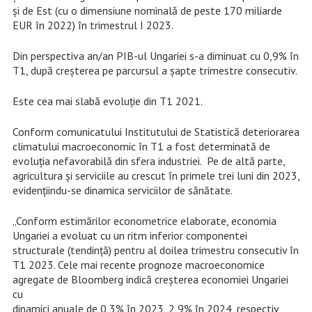
și de Est (cu o dimensiune nominală de peste 170 miliarde
EUR în 2022) în trimestrul I 2023.
Din perspectiva an/an PIB-ul Ungariei s-a diminuat cu 0,9% în
T1, după creșterea pe parcursul a șapte trimestre consecutiv.
Este cea mai slabă evoluție din T1 2021.
Conform comunicatului Institutului de Statistică deteriorarea
climatului macroeconomic în T1 a fost determinată de
evoluția nefavorabilă din sfera industriei. Pe de altă parte,
agricultura și serviciile au crescut în primele trei luni din 2023,
evidențiindu-se dinamica serviciilor de sănătate.
„Conform estimărilor econometrice elaborate, economia
Ungariei a evoluat cu un ritm inferior componentei
structurale (tendință) pentru al doilea trimestru consecutiv în
T1 2023. Cele mai recente prognoze macroeconomice
agregate de Bloomberg indică creșterea economiei Ungariei
cu
dinamici anuale de 0,3% în 2023, 2,9% în 2024, respectiv