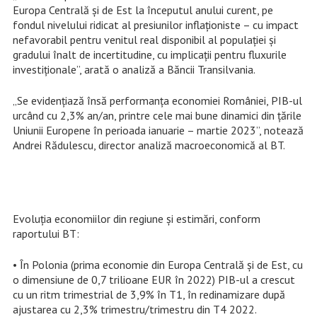
Europa Centrală și de Est la începutul anului curent, pe
fondul nivelului ridicat al presiunilor inflaționiste – cu impact
nefavorabil pentru venitul real disponibil al populației și
gradului înalt de incertitudine, cu implicații pentru fluxurile
investiționale”, arată o analiză a Băncii Transilvania.
„Se evidențiază însă performanța economiei României, PIB-ul
urcând cu 2,3% an/an, printre cele mai bune dinamici din țările
Uniunii Europene în perioada ianuarie – martie 2023”, notează
Andrei Rădulescu, director analiză macroeconomică al BT.
Evoluția economiilor din regiune și estimări, conform
raportului BT:
• În Polonia (prima economie din Europa Centrală și de Est, cu
o dimensiune de 0,7 trilioane EUR în 2022) PIB-ul a crescut
cu un ritm trimestrial de 3,9% în T1, în redinamizare după
ajustarea cu 2,3% trimestru/trimestru din T4 2022.