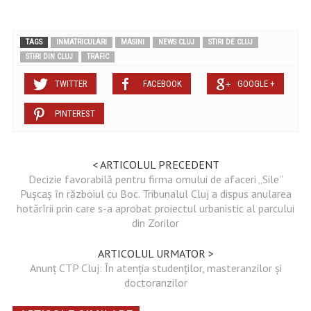
TAGS
INMATRICULARI
MASINI
NEWS CLUJ
STIRI DE CLUJ
STIRI DIN CLUJ
TRAFIC
TWITTER
FACEBOOK
GOOGLE +
PINTEREST
< ARTICOLUL PRECEDENT
Decizie favorabilă pentru firma omului de afaceri „Sile”
Pușcaș în războiul cu Boc. Tribunalul Cluj a dispus anularea
hotărîrii prin care s-a aprobat proiectul urbanistic al parcului
din Zorilor
ARTICOLUL URMATOR >
Anunț CTP Cluj: În atenția studenților, masteranzilor și
doctoranzilor