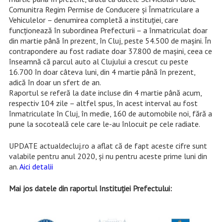
Comunitra Regim Permise de Conducere și Înmatriculare a
Vehiculelor – denumirea completă a instituției, care
funcționează în subordinea Prefecturii – a înmatriculat doar
din martie până în prezent, în Cluj, peste 54.500 de mașini. În
contrapondere au fost radiate doar 37.800 de mașini, ceea ce
înseamnă că parcul auto al Clujului a crescut cu peste
16.700 în doar câteva luni, din 4 martie până în prezent,
adică în doar un sfert de an.
Raportul se referă la date incluse din 4 martie până acum,
respectiv 104 zile – altfel spus, în acest interval au fost
înmatriculate în Cluj, în medie, 160 de automobile noi, fără a
pune la socoteală cele care le-au înlocuit pe cele radiate.
UPDATE actualdecluj.ro a aflat că de fapt aceste cifre sunt
valabile pentru anul 2020, și nu pentru aceste prime luni din
an.
Aici detalii
Mai jos datele din raportul Instituției Prefectului: