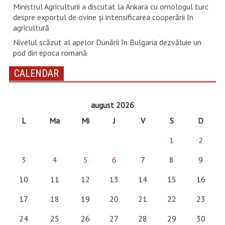
Ministrul Agriculturii a discutat la Ankara cu omologul turc
despre exportul de ovine și intensificarea cooperării în
agricultură
Nivelul scăzut al apelor Dunării în Bulgaria dezvăluie un
pod din epoca romană
CALENDAR
august 2026
L
Ma
Mi
J
V
S
D
1
2
3
4
5
6
7
8
9
10
11
12
13
14
15
16
17
18
19
20
21
22
23
24
25
26
27
28
29
30