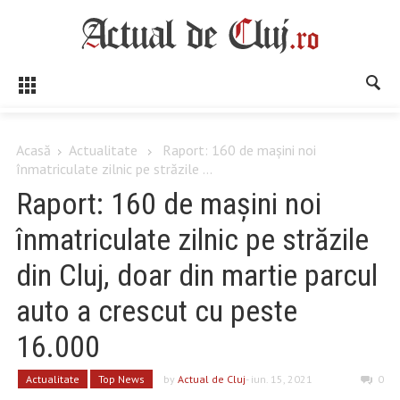
Acasă
Actualitate
Raport: 160 de mașini noi
înmatriculate zilnic pe străzile ...
Raport: 160 de mașini noi
înmatriculate zilnic pe străzile
din Cluj, doar din martie parcul
auto a crescut cu peste
16.000
Actualitate
Top News
by
Actual de Cluj
- iun. 15, 2021
0