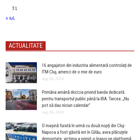
31
« iul.
ACTUALITATE
16 angajatori din industria alimentară controlați de
ITM Cluj, amenzi de o mie de euro
aug. 06, 2026
Primăria amână decizia privind banda dedicată
pentru transportul public până la IRA. Tarcea: „Nu
pot să dau niciun calendar”
aug. 06, 2026
O mașină furată în urmă cu două nopți din Cluj-
Napoca a fost găsită ieri în Gilău, avea plăcuțele
demontate, victima a primit-o înapoi pe platformă