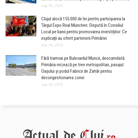
aug. 06, 2026
Clujul alocă 155.000 de lei pentru participarea la
Târgul Expo Real München. Dispută în Consiliul
Local pe banii pentru promovarea investițiilor. Ce
explicații au oferit partenerii Primăriei
aug. 06, 2026
Fără tramvai pe Bulevardul Muncii, deocamdată.
Primăria mizează pe tren metropolitan, pasajul
Oașului și podul Fabricii de Zahăr pentru
decongestionarea zonei
aug. 06, 2026