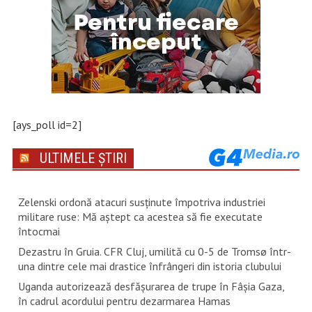
[ays_poll id=2]
ULTIMELE ȘTIRI
Zelenski ordonă atacuri susţinute împotriva industriei
militare ruse: Mă aştept ca acestea să fie executate
întocmai
Dezastru în Gruia. CFR Cluj, umilită cu 0-5 de Tromsø într-
una dintre cele mai drastice înfrângeri din istoria clubului
Uganda autorizează desfăşurarea de trupe în Fâşia Gaza,
în cadrul acordului pentru dezarmarea Hamas