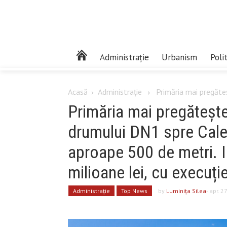
Administrație
Urbanism
Poli
Acasă
Administrație
Primăria mai pregăteșt
Primăria mai pregătește
drumului DN1 spre Calea
aproape 500 de metri. I
milioane lei, cu execuție
Administrație
Top News
by
Luminiţa Silea
- apr. 2