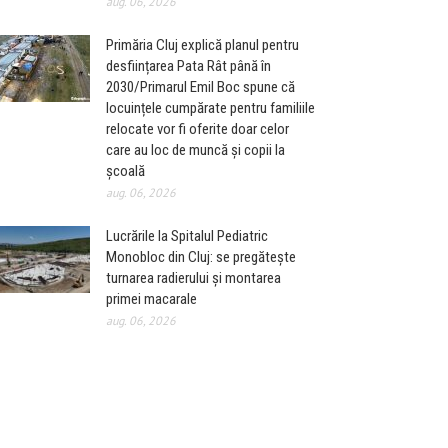
aug. 06, 2026
Primăria Cluj explică planul pentru
desființarea Pata Rât până în
2030/Primarul Emil Boc spune că
locuințele cumpărate pentru familiile
relocate vor fi oferite doar celor
care au loc de muncă și copii la
școală
aug. 06, 2026
Lucrările la Spitalul Pediatric
Monobloc din Cluj: se pregătește
turnarea radierului și montarea
primei macarale
aug. 06, 2026