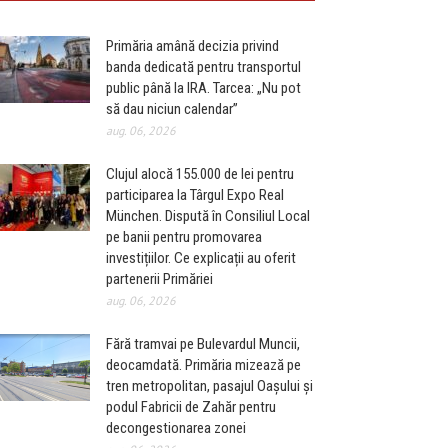
Primăria amână decizia privind
banda dedicată pentru transportul
public până la IRA. Tarcea: „Nu pot
să dau niciun calendar”
aug. 06, 2026
Clujul alocă 155.000 de lei pentru
participarea la Târgul Expo Real
München. Dispută în Consiliul Local
pe banii pentru promovarea
investițiilor. Ce explicații au oferit
partenerii Primăriei
aug. 06, 2026
Fără tramvai pe Bulevardul Muncii,
deocamdată. Primăria mizează pe
tren metropolitan, pasajul Oașului și
podul Fabricii de Zahăr pentru
decongestionarea zonei