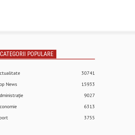
CATEGORII POPULARE
ctualitate
30741
op News
15933
dministrație
9027
conomie
6313
port
3755