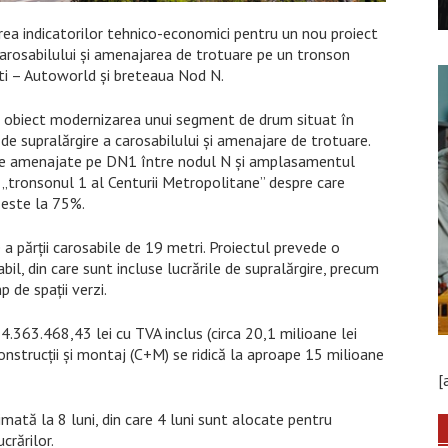
ea indicatorilor tehnico-economici pentru un nou proiect
 carosabilului și amenajarea de trotuare pe un tronson
ti – Autoworld și breteaua Nod N.
ca obiect modernizarea unui segment de drum situat în
 de supralărgire a carosabilului și amenajare de trotuare.
ate amenajate pe DN1 între nodul N și amplasamentul
 „tronsonul 1 al Centurii Metropolitane” despre care
 este la 75%.
a părții carosabile de 19 metri. Proiectul prevede o
l, din care sunt incluse lucrările de supralărgire, precum
 de spații verzi.
4.363.468,43 lei cu TVA inclus (circa 20,1 milioane lei
strucții și montaj (C+M) se ridică la aproape 15 milioane
[
ată la 8 luni, din care 4 luni sunt alocate pentru
crărilor.