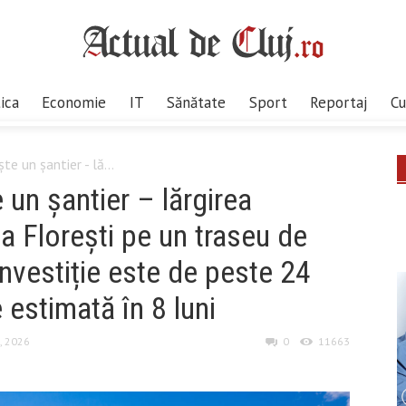
tica
Economie
IT
Sănătate
Sport
Reportaj
Cu
e un șantier - lă...
 un șantier – lărgirea
 Florești pe un traseu de
nvestiție este de peste 24
 estimată în 8 luni
7, 2026
0
11663