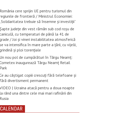
România cere sprijin UE pentru turismul din
regiunile de frontieră / Ministrul Economiei:
„Solidaritatea trebuie să însemne și investiții”
Șapte județe din vest rămân sub cod roșu de
caniculă, cu temperaturi de până la 41 de
grade / Joi și vineri instabilitatea atmosferică
se va intensifica în mare parte a țării, cu vijelii,
grindină și ploi torențiale
Un nou pol de cumpărături în Târgu Neamț:
Cometex inaugurează Târgu Neamț Retail
Park
Ce au câștigat copiii crescuți fără telefoane și
fără divertisment permanent
VIDEO | Ucraina atacă pentru a doua noapte
la rând una dintre cele mai mari rafinării din
Rusia
CALENDAR