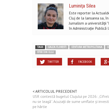
Luminiţa Silea
Este reporter la Actualde
Cluj de la lansarea sa, î
Jurnalism a universității
în Administraţie Publică 
TAGS
CALEA FLORESTI
CENTURA METROPOLITANA
C
STIRI DIN CLUJ
TWITTER
FACEBOOK
< ARTICOLUL PRECEDENT
USR contestă bugetul Clujului pe 2026: „Cifrel
nu se leagă”. Acuzații de sume umflate și investiț
pe hârtie