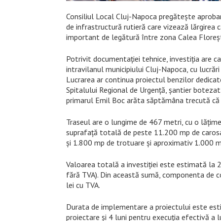
Consiliul Local Cluj-Napoca pregătește aprobar
de infrastructură rutieră care vizează lărgirea
important de legătură între zona Calea Floreș
Potrivit documentației tehnice, investiția are 
intravilanul municipiului Cluj-Napoca, cu lucrări
Lucrarea ar continua proiectul benzilor dedic
Spitalului Regional de Urgență, șantier botezat
primarul Emil Boc arăta săptămâna trecută că
Traseul are o lungime de 467 metri, cu o lățime 
suprafață totală de peste 11.200 mp de carosabi
și 1.800 mp de trotuare și aproximativ 1.000 mp
Valoarea totală a investiției este estimată la 2
fără TVA). Din această sumă, componenta de con
lei cu TVA.
Durata de implementare a proiectului este estim
proiectare și 4 luni pentru execuția efectivă a lu