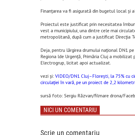
Finanțarea va fi asigurată din bugetul local și 
Proiectul este justificat prin necesitatea îmbunăt
vest a municipiului, una dintre cele mai circula
metropolitană, după cum a justificat Direcția Te
Deja, pentru lărgirea drumului național DN1 pe
Regiona lde Urgență, Primăria Cluj a mobilizat 
Electrogrup, licitat apoi actualizat.
vezi și:
VIDEO/DN1 Cluj–Florești, la 75% cu cir
circulației în vară, pe un proiect de 2,2 kilomet
sursă foto: Sergiu Răzvan/filmare drona/Face
NICI UN COMENTARIU
Scrie un comentariu