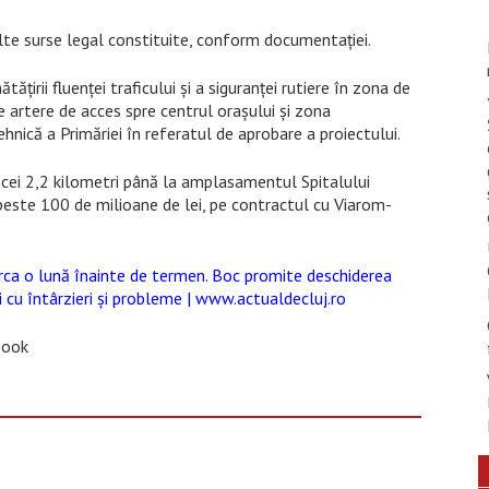
alte surse legal constituite, conform documentației.
ățirii fluenței traficului și a siguranței rutiere în zona de
te artere de acces spre centrul orașului și zona
hnică a Primăriei în referatul de aprobare a proiectului.
 cei 2,2 kilometri până la amplasamentul Spitalului
peste 100 de milioane de lei, pe contractul cu Viarom-
ca o lună înainte de termen. Boc promite deschiderea
ri cu întârzieri și probleme | www.actualdecluj.ro
book