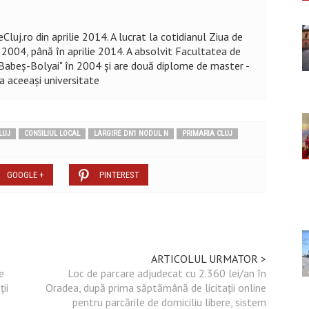
Cluj.ro din aprilie 2014. A lucrat la cotidianul Ziua de
n 2004, până în aprilie 2014. A absolvit Facultatea de
 "Babeș-Bolyai" în 2004 şi are două diplome de master -
la aceeaşi universitate
LUJ
CONSILIUL LOCAL
LARGIRE DN1 NODUL N
PRIMARIA CLUJ
GOOGLE +
PINTEREST
ARTICOLUL URMATOR >
e
Loc de parcare adjudecat cu 2.360 lei/an în
ii
Oradea, după prima săptămână de licitații online
pentru parcările de domiciliu libere, sistem