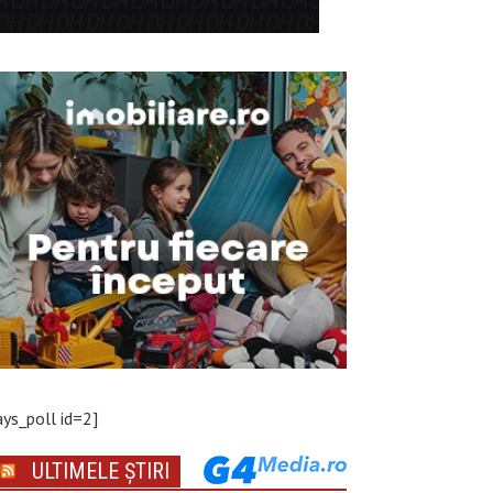
ays_poll id=2]
ULTIMELE ȘTIRI