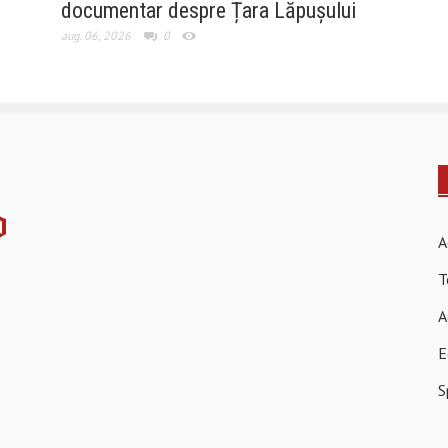
documentar despre Țara Lăpușului
aug. 06, 2026
0
A
T
A
E
S