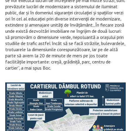
se vor executa lucrări de întreținere pe mai multe străzi, sunt
prevăzute lucrări de modernizare a sistemului de iluminat
public, dar și în domeniul siguranței circulației și spațiilor verzi
ori în cel al educației prin diverse intervenții de modernizare,
extindere și amenajare unități de învățământ.„În fiecare zonă
unde există dezvoltări imobiliare ne îngrijim de două lucruri:
să promovăm o dimensiune verde, nepoluantă a orașului prin
studiile de trafic astfel încât să se facă străzile, bulevardele,
trotuarele la dimensiunile corespunzătoare, iar pe de altă
parte să avem la 20 de minute de mers pe jos toate
facilitățile importante: creșă, grădiniță, parc, centru de
cartier”, a mai spus Boc.