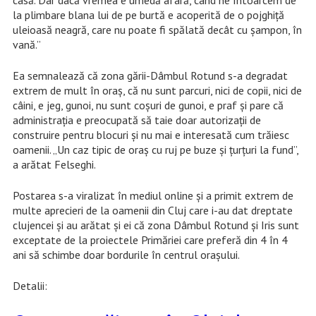
casă. Dar dacă vremea e umedă afară, când ne întoarcem de
la plimbare blana lui de pe burtă e acoperită de o pojghiță
uleioasă neagră, care nu poate fi spălată decât cu șampon, în
vană.”
Ea semnalează că zona gării-Dâmbul Rotund s-a degradat
extrem de mult în oraș, că nu sunt parcuri, nici de copii, nici de
câini, e jeg, gunoi, nu sunt coșuri de gunoi, e praf și pare că
administrația e preocupată să taie doar autorizații de
construire pentru blocuri și nu mai e interesată cum trăiesc
oamenii. „Un caz tipic de oraș cu ruj pe buze și țurțuri la fund”,
a arătat Felseghi.
Postarea s-a viralizat în mediul online și a primit extrem de
multe aprecieri de la oamenii din Cluj care i-au dat dreptate
clujencei și au arătat și ei că zona Dâmbul Rotund și Iris sunt
exceptate de la proiectele Primăriei care preferă din 4 în 4
ani să schimbe doar bordurile în centrul orașului.
Detalii: