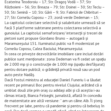
Ecaterina Teodoroiu – 17; Str. Dragoș Vodă – 37; Str
Războieni – 56; Str. Breaza – 79; Str. Doinei – 30; Str.Teclu –
50; Str. Senină – 10; Str. Gării – 9; Str. Fabricii de Chibrituri –
27; Str. Corneliu Coposu – 23; zonă verde Dedeman – 15;
La capitolul colectare selectivă și salubritate urmează să se
facă 3 platforme subterane pentru colectarea selectivă a
gunoiului. La capitolul semaforizare/ intersecții și treceri de
pietoni sunt propuse Giordano Bruno – autogară și
Maramureșului 151. Iluminatul public va fi modernizat pe
Corneliu Coposu, Calea Baciului, Maramureșului.
În ceea ce privește dezvoltările imobiliare care includ dotări
publice sunt menționate: zona Dedeman va fi cedat un spaţiu
de 2.000 mp şi o construcţie de 1.000 mp (spaţiu desfăşurat)
pentru dotare publică; o grădiniţă privată nouă sau un pod
auto peste Nadăş.
Dacă fostul ministru al educației Daniel Funeriu l-a lăudat
recent pe primarul Boc pentru nivelul Clujului, arătând că a
umblat două zile prin oraș cu adidași albi și că aceștia i-au
rămas intacți, Bianca Felseghi, jurnalistă, aflată în concediu
de maternitate are altă versiune: ” am un câine. Alb. Îl șterg
frecvent pe labe, pentru că pandemie și pentru că bebeluș în