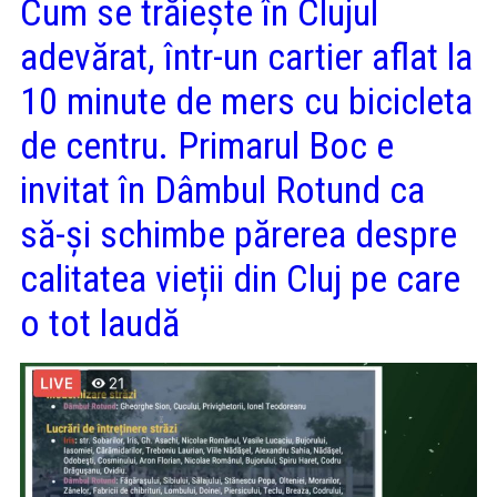
Cum se trăiește în Clujul
adevărat, într-un cartier aflat la
10 minute de mers cu bicicleta
de centru. Primarul Boc e
invitat în Dâmbul Rotund ca
să-și schimbe părerea despre
calitatea vieții din Cluj pe care
o tot laudă