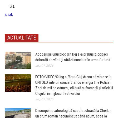
31
« iul.
ACTUALITATE
Acoperișul unui bloc din Dej s-a prăbușit, copaci
doborâți de vânt și străzi inundate în urma furtunii
aug. 07, 2026
FOTO/VIDEO/Sting a făcut Cluj Arena să vibreze la
UNTOLD, într-un concert rar cu energia The Police.
Zeci de mii de oameni, căldură sufocantă și oficialii
Clujului în mijlocul festivalului
aug. 07, 2026
Descoperire arheologică spectaculoasă la Gherla:
un drum roman necunoscut până acum, scos la