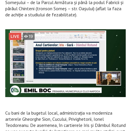
Someșului – de la Parcul Armătura şi până la podul Fabricii şi
pârâul Chinteni (tronson Someş – str. Oaşului) (aflat la faza
de achiție a studiului de fezabilitate).
Cu bani de la bugetul local, administrația va moderniza
arterele Gheorghe Sion, Cucului, Privighetorii, Ionel
Teodoreanu. De asemenea, în cartierele Iris și Dâmbul Rotund