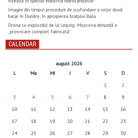
vizează în special industria hidrocarburilor
Imagini din timpul procedurii de scufundare a celor două
barje în Dunăre, în apropierea brațului Bala
Drona cu explozibil de la Leipzig: Moscova denunţă o
„provocare complet fabricată”
CALENDAR
august 2026
L
Ma
Mi
J
V
S
D
1
2
3
4
5
6
7
8
9
10
11
12
13
14
15
16
17
18
19
20
21
22
23
24
25
26
27
28
29
30