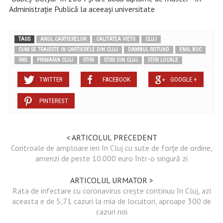
Administraţie Publică la aceeaşi universitate
TAGS
ANUL CARTIERELOR
CALITATEA VIETII
CLUJ
CUM SE TRAIESTE IN CARTIERELE DIN CLUJ
DAMBUL ROTUND
EMIL BOC
IRIS
PRIMARIA CLUJ
STIRI
STIRI DIN CLUJ
STIRI LOCALE
TWITTER
FACEBOOK
GOOGLE +
PINTEREST
< ARTICOLUL PRECEDENT
Controale de amploare ieri în Cluj cu sute de forțe de ordine,
amenzi de peste 10.000 euro într-o singură zi
ARTICOLUL URMATOR >
Rata de infectare cu coronavirus crește continuu în Cluj, azi
aceasta e de 5,71 cazuri la mia de locuitori, aproape 300 de
cazuri noi