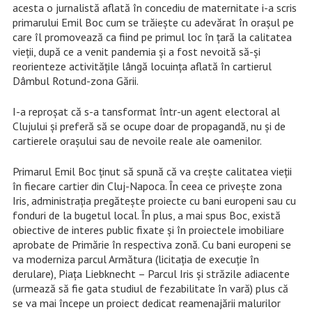
acesta o jurnalistă aflată în concediu de maternitate i-a scris
primarului Emil Boc cum se trăiește cu adevărat în orașul pe
care îl promovează ca fiind pe primul loc în țară la calitatea
vieții, după ce a venit pandemia și a fost nevoită să-și
reorienteze activitățile lângă locuința aflată în cartierul
Dâmbul Rotund-zona Gării.
I-a reproșat că s-a tansformat într-un agent electoral al
Clujului și preferă să se ocupe doar de propagandă, nu și de
cartierele orașului sau de nevoile reale ale oamenilor.
Primarul Emil Boc ținut să spună că va crește calitatea vieții
în fiecare cartier din Cluj-Napoca. În ceea ce privește zona
Iris, administrația pregătește proiecte cu bani europeni sau cu
fonduri de la bugetul local. În plus, a mai spus Boc, există
obiective de interes public fixate și în proiectele imobiliare
aprobate de Primărie în respectiva zonă. Cu bani europeni se
va moderniza parcul Armătura (licitația de execuție în
derulare), Piața Liebknecht – Parcul Iris și străzile adiacente
(urmează să fie gata studiul de fezabilitate în vară) plus că
se va mai începe un proiect dedicat reamenajării malurilor