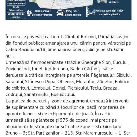
În ceea ce privește cartierul Dâmbul Rotund, Primăria susține
din fonduri publice: amenajarea unui cămin pentru vârstnici pe
Calea Baciului nr.18, amenajarea unei grădinițe pe str. Gării
nr.4.
Urmează să fie modernizate străzile Gheorghe Sion, Cucului,
Privighetorii, Ionel Teodoreanu, Badea Cârțan și să se
deruleze lucrări de întreținere pe arterele Făgăraşului, Sibiului,
Sălajului, Stănescu Popa, Olteniei, Morarilor, Zânelor, Fabricii
de chibrituri, Lombului, Doinei, Piersicului, Teclu, Breaza,
Codrului, Sanatoriului, Busuiocului.
La partea de parcuri și zone de agrement urmează intervenții
de suplimentare cu bănci a locurilor de joacă, montarea de
aparate fitness și de echipamente de joacă. În cartier
urmează să se planteze și 575 de copaci, mai precis pe
aliniamentele stradale dar și în alte zone – Str. Giordano
Bruno – 3; Str. Partizanilor – 218; Str. Maramureșului – 1; Str.