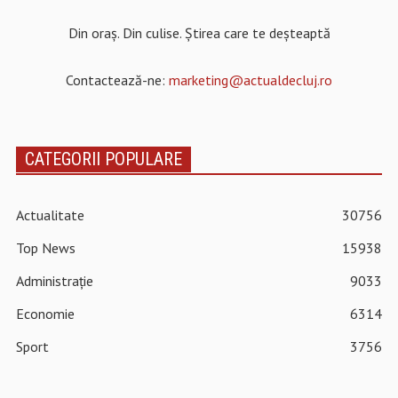
Din oraș. Din culise. Știrea care te deșteaptă
Contactează-ne:
marketing@actualdecluj.ro
CATEGORII POPULARE
Actualitate
30756
Top News
15938
Administrație
9033
Economie
6314
Sport
3756