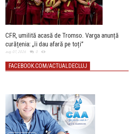
CFR, umilită acasă de Tromso. Varga anunță
curățenia: „îi dau afară pe toți”
aug. 07, 2026
0
FACEBOOK.COM/ACTUALDECLUJ