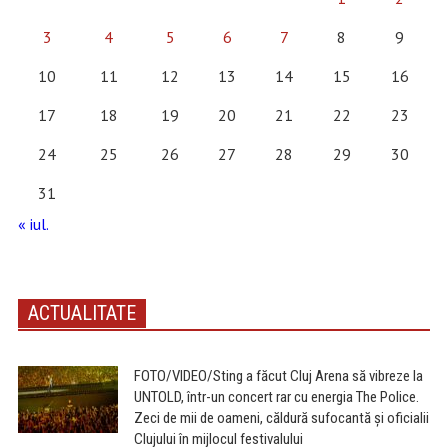
3
4
5
6
7
8
9
10
11
12
13
14
15
16
17
18
19
20
21
22
23
24
25
26
27
28
29
30
31
« iul.
ACTUALITATE
FOTO/VIDEO/Sting a făcut Cluj Arena să vibreze la
UNTOLD, într-un concert rar cu energia The Police.
Zeci de mii de oameni, căldură sufocantă și oficialii
Clujului în mijlocul festivalului