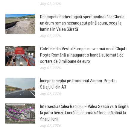
aug. 07, 2026
Descoperire arheologică spectaculoasă la Gherla:
un drum roman necunoscut până acum, scos la
lumină în Valea Sărată
aug. 07, 2026
Coletele din Vestul Europei nu vor mai ocoli Clujul:
Poșta Română a inaugurat o bandă automată de
sortare de 3 milioane de euro
aug. 07, 2026
Începe recepția pe tronsonul Zimbor-Poarta
Sălajului din A3
aug. 07, 2026
Intersecția Calea Baciului – Valea Seacă va fi lărgită
la patru benzi. Lucrările ar urma să înceapă până la
finalul lunii
aug. 07, 2026