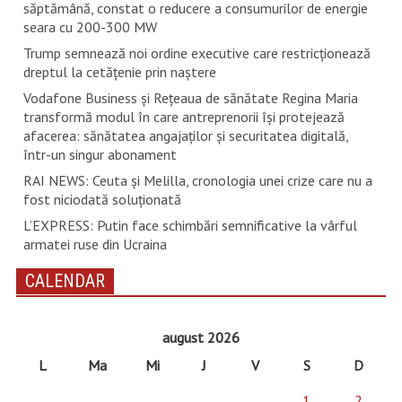
săptămână, constat o reducere a consumurilor de energie
seara cu 200-300 MW
Trump semnează noi ordine executive care restricţionează
dreptul la cetăţenie prin naştere
Vodafone Business și Rețeaua de sănătate Regina Maria
transformă modul în care antreprenorii își protejează
afacerea: sănătatea angajaților și securitatea digitală,
într-un singur abonament
RAI NEWS: Ceuta și Melilla, cronologia unei crize care nu a
fost niciodată soluționată
L’EXPRESS: Putin face schimbări semnificative la vârful
armatei ruse din Ucraina
CALENDAR
august 2026
L
Ma
Mi
J
V
S
D
1
2