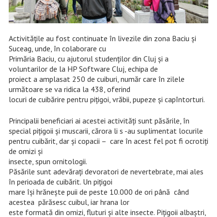
Activitățile au fost continuate în livezile din zona Baciu și
Suceag, unde, în colaborare cu
Primăria Baciu, cu ajutorul studenților din Cluj și a
voluntarilor de la HP Software Cluj, echipa de
proiect a amplasat 250 de cuiburi, număr care în zilele
următoare se va ridica la 438, oferind
locuri de cuibărire pentru pițigoi, vrăbii, pupeze și capîntorturi.
Principalii beneficiari ai acestei activități sunt păsările, în
special pițigoii și muscarii, cărora li s -au suplimentat locurile
pentru cuibărit, dar și copacii – care în acest fel pot fi ocrotiți
de omizi și
insecte, spun ornitologii.
Păsările sunt adevărați devoratori de nevertebrate, mai ales
în perioada de cuibărit. Un pițigoi
mare își hrănește puii de peste 10.000 de ori până când
acestea părăsesc cuibul, iar hrana lor
este formată din omizi, fluturi și alte insecte. Pițigoii albaștri,