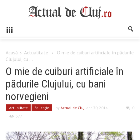
Acasă
Actualitate
O mie de cuiburi artificiale în pădurile
Clujului, cu ...
O mie de cuiburi artificiale în
pădurile Clujului, cu bani
norvegieni
Actualitate
Educaţie
by
Actual de Cluj
- apr. 30, 2014
0
377