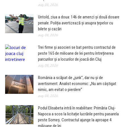
aug. 08, 2026
Untold, ziua a doua: 146 de amenzi și două dosare
penale. Poliția avertizează și asupra țepelor cu
bilete și cazări
aug. 08, 2026
Trei firme și asocieri se bat pentru contractul de
peste 165 de milioane de lei pentru întreținerea
parcurilor și a locurilor de joacă din Cluj
aug. 08, 2026
România a scăpat de „junk”, dar nu și de
avertisment. Analist economic: „Nu am câștigat
nimic, am evitat o pierdere”
aug. 08, 2026
Podul Elisabeta intră în reabilitare: Primăria Cluj-
Napoca a scos la licitație lucrările pentru pasarela
peste Someș. Contractul ajunge la aproape 4
milioane de lei