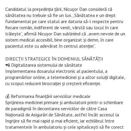
Candidatul la președinția țării, Nicușor Dan consideră că
sănătatea nu trebuie să fie un lux. „Sănătatea e un drept
fundamental pe care statul are datoria să-l respecte pentru
fiecare român, indiferent de venit, vârstă sau locul în care
trăiește”, afirmă Nicușor Dan subliniind că „avem nevoie de un
sistem medical accesibil, bine organizat și demn, în care
pacientul este cu adevărat în centrul atenției”.
DIRECȚII STRATEGICE ÎN DOMENIUL SĂNĂTĂȚII
📲 Digitalizarea sistemului de sănătate
Implementarea dosarului electronic al pacientului, a
programărilor online, a telemedicinei și a altor soluții digitale,
cu scopul reducerii birocrației și creșterii eficienței.
💰 Reformarea finanțării serviciilor medicale
Sprijinirea medicinei primare și ambulatorii printr-o schimbare
de paradigmă în decontarea serviciilor de către Casa
Națională de Asigurări de Sănătate, astfel încât accesul la
îngrijire să fie mai rapid și mai eficient, iar echilibrul între
tratamentele în ambulatoriu și cele spitalicești să fie corect