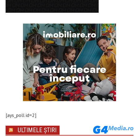
[ays_poll id=2]
ULTIMELE ȘTIRI