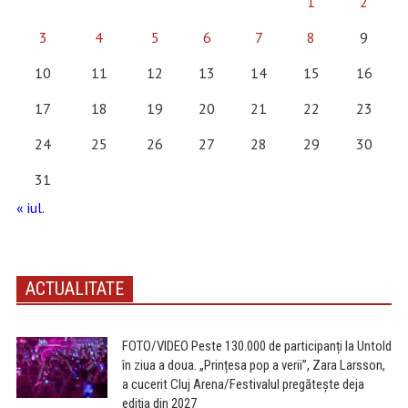
1
2
3
4
5
6
7
8
9
10
11
12
13
14
15
16
17
18
19
20
21
22
23
24
25
26
27
28
29
30
31
« iul.
ACTUALITATE
FOTO/VIDEO Peste 130.000 de participanți la Untold
în ziua a doua. „Prințesa pop a verii”, Zara Larsson,
a cucerit Cluj Arena/Festivalul pregătește deja
ediția din 2027