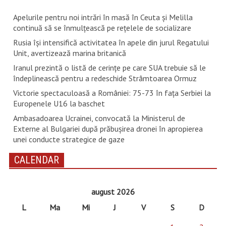
Apelurile pentru noi intrări în masă în Ceuta şi Melilla
continuă să se înmulţească pe reţelele de socializare
Rusia își intensifică activitatea în apele din jurul Regatului
Unit, avertizează marina britanică
Iranul prezintă o listă de cerinţe pe care SUA trebuie să le
îndeplinească pentru a redeschide Strâmtoarea Ormuz
Victorie spectaculoasă a României: 75-73 în fața Serbiei la
Europenele U16 la baschet
Ambasadoarea Ucrainei, convocată la Ministerul de
Externe al Bulgariei după prăbușirea dronei în apropierea
unei conducte strategice de gaze
CALENDAR
august 2026
L
Ma
Mi
J
V
S
D