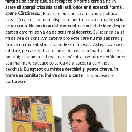
fiinţă să se constituie, să recapete o formă care să fie în
stare să spargă crisalida şi să iasă, orice ar fi această formă”,
spune Cărtărescu.
„E o mare bucurie că am scris şi publicat
această carte şi o mare disperare pentru ce va urma.
Nu ştiu
ce va urma. Nu am în acest moment niciun fel de idee despre
cartea care mi se va da de scris mai departe.
Eu sper ca ea să
mi se dea de scris. Am câteva proiecte care nu mă satisfac şi,
fiindcă nu mă satisfac, nici nu le-am început. Aştept cu acea
răbdare, pe care Kafka o considera cea mai înaltă calitate a
omului; el spunea cel mai mare păcat al omului e nerăbdarea,
cea mai mare calitate puterea de a aştepta cu minea
deschisă.
Eu aştept cu mintea deschisă şi poate cineva, în
marea sa bunătate, îmi va dărui o carte
„, împărtăşeşte
Cărtărescu.