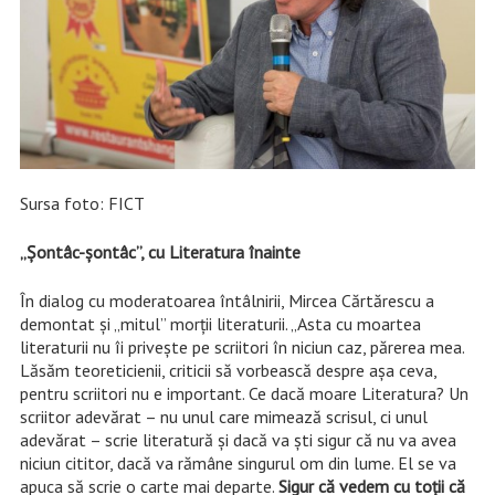
Sursa foto: FICT
„Şontâc-şontâc”, cu Literatura înainte
În dialog cu moderatoarea întâlnirii, Mircea Cărtărescu a
demontat şi „mitul” morţii literaturii. „Asta cu moartea
literaturii nu îi priveşte pe scriitori în niciun caz, părerea mea.
Lăsăm teoreticienii, criticii să vorbească despre aşa ceva,
pentru scriitori nu e important. Ce dacă moare Literatura? Un
scriitor adevărat – nu unul care mimează scrisul, ci unul
adevărat – scrie literatură şi dacă va şti sigur că nu va avea
niciun cititor, dacă va rămâne singurul om din lume. El se va
apuca să scrie o carte mai departe.
Sigur că vedem cu toţii că