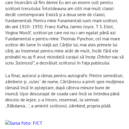
care încercăm să fim demni Eu am un enorm cult pentru
scriitorii trecutului. Întotdeauna am citit mai mult clasici
decât contemporani. Există şi a doua serie de clasici,
fundamentali. Pentru mine funamentali sunt marii scriitori,
din anii 1920- 1930, Franz Kafka, James Joyce, T. S. Eliot,
Virgina Woolf, scriitori pe care noi nu i-am egalat până azi.
Fundamental e pentru mine Thomas Pynchon, cel mai mare
scriitor din lume în viaţă azi. Cărţile lui, mai ales primele lui
cărţi, au însemnat pentru mine atât de mult, încât fără ele
probabil nu aş fi avut niciodată curajul să încep
Orbitor
sau să
scriu
Solenoid”
, a dezvăluit scriitorul în faţa publicului.
La final, autorul a rămas pentru autografe. Printre semnături,
zâmbete şi „cules” de nume, Cărtărescu a privit spre mulţimea
rămasă încă în aşteptare, după câteva minute bune de
muncă. Uşor descurajat de coada care încă se întindea până
dincolo de ieşire, s-a întors, resemnat, la semnat.
„Răbdarea…”, a amintit scriitorul, zâmbind, propria pildă.