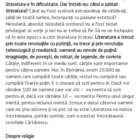
literatura e în dificultate. Dar întreb eu: când a jubilat
literatura?
Când au fost scriitorii extraordinar de celebraţi,
iubiţi de toată lumea, înconjuraţi cu pasiune estetică?
Niciodată, absolut niciodată scritiorul nu a fost niciun
privilegiat al sorţii. şi nici nu ar trebui să fie. Să nu ne închipuim
că în alte epoci s-a citit literatura în draci.
Literatura a trecut
prin toate revoluţiile cu putinţă, va trece şi prin revoluţia
tehnologică şi mediatică; oamenii au nevoie de puţină
imaginiaţie, de poveşti, de mituri, de legende, de cuvinte.
Cărţile, indiferent în ce mediu sunt, cărţile sunt importante
pentru câţiva oameni. Noi, în România, avem 20.000 de
oameni care cumpără toate cărţile, restul nu cumpără sau
cumpără foarte puţin. E o onoare să scrii pentru ei. Dacă vor
rămâne 100 de oameni care vor citi – va merita să scrii
pentru ei, dacă vor rămâne 10 – va merita. Pentru unul singur
merită, pentru niciunul merită. Scrisul e datul câtorva oameni
care nu ştiu altceva şi nu pot să nu scrie Literatura va exista
întotdeauna, şontâc-şontâc, cum a existat întotdeauna”,
conchide Cărtărescu.
Despre religie