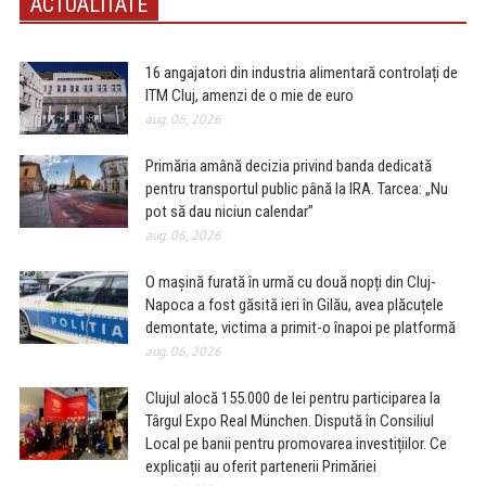
ACTUALITATE
16 angajatori din industria alimentară controlați de
ITM Cluj, amenzi de o mie de euro
aug. 06, 2026
Primăria amână decizia privind banda dedicată
pentru transportul public până la IRA. Tarcea: „Nu
pot să dau niciun calendar”
aug. 06, 2026
O mașină furată în urmă cu două nopți din Cluj-
Napoca a fost găsită ieri în Gilău, avea plăcuțele
demontate, victima a primit-o înapoi pe platformă
aug. 06, 2026
Clujul alocă 155.000 de lei pentru participarea la
Târgul Expo Real München. Dispută în Consiliul
Local pe banii pentru promovarea investițiilor. Ce
explicații au oferit partenerii Primăriei