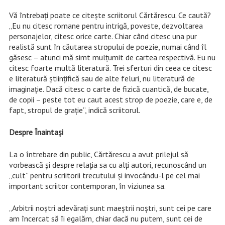
Vă întrebaţi poate ce citeşte scriitorul Cărtărescu. Ce caută?
„Eu nu citesc romane pentru intrigă, poveste, dezvoltarea
personajelor, citesc orice carte. Chiar când citesc una pur
realistă sunt în căutarea stropului de poezie, numai când îl
găsesc – atunci mă simt mulţumit de cartea respectivă. Eu nu
citesc foarte multă literatură. Trei sferturi din ceea ce citesc
e literatură ştiinţifică sau de alte feluri, nu literatură de
imaginaţie. Dacă citesc o carte de fizică cuantică, de bucate,
de copii – peste tot eu caut acest strop de poezie, care e, de
fapt, stropul de graţie”, indică scriitorul.
Despre Înaintaşi
La o întrebare din public, Cărtărescu a avut prilejul să
vorbească şi despre relaţia sa cu alţi autori, recunoscând un
„cult” pentru scriitorii trecutului şi invocându-l pe cel mai
important scriitor contemporan, în viziunea sa.
„Arbitrii noştri adevăraţi sunt maeştrii noştri, sunt cei pe care
am încercat să îi egalăm, chiar dacă nu putem, sunt cei de