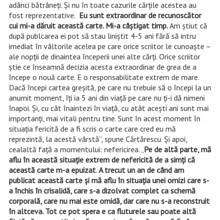
adânci bătrâneţi. Şi nu în toate cazurile cărţile acestea au
fost reprezentative.
Eu sunt extraordinar de recunoscător
cui mi-a dăruit această carte. Mi-a câştigat timp.
Am ştiut că
după publcarea ei pot să stau liniştit 4-5 ani fără să intru
imediat în vâltorile acelea pe care orice scriitor le cunoaşte –
ale nopţii de dinaintea începerii unei alte cărţi. Orice scriitor
ştie ce înseamnă decizia acesta extraordinar de grea de a
începe o nouă carte. E o responsabilitate extrem de mare.
Dacă începi cartea greşită, pe care nu trebuie să o începi la un
anumit moment, îţi ia 5 ani din viaţă pe care nu ţi-i dă nimeni
înapoi. Şi, cu cât înaintezi în viaţă, cu atât aceşti ani sunt mai
importanţi, mai vitali pentru tine. Sunt în acest moment în
situaţia fericită de a fi scris o carte care cred eu mă
reprezintă, la acestă vârstă”, spune Cărtărescu. Şi apoi,
cealaltă faţă a momentului: nefericirea. „
Pe de altă parte, mă
aflu în această situaţie extrem de nefericită de a simţi că
această carte m-a epuizat
.
A trecut un an de când am
publicat această carte şi mă aflu în situaţia unei omizi care s-
a închis în crisalidă, care s-a dizolvat complet ca schemă
corporală, care nu mai este omidă, dar care nu s-a reconstruit
în altceva. Tot ce pot spera e ca fluturele sau poate altă