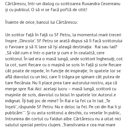
Cărtărescu, într-un dialog cu scriitoarea Ruxandra Cesereanu
şi cu publicul. O să vi se facă poftă de citit!
Înainte de orice, bancul lui Cărtărescu:
Un scriitor faţă în faţă cu Sf Petru, la momentul marii treceri
înspre „Dincolo”. Sf Petru se arată dispus să îi facă scriitorului
o favoare şi să îl lase să îşi aleagă destinaţia: Rai sau Iad?
„Să văd cum e într-o parte şi cum e în cealaltă, cere
scriitorul. În iad era o masă lungă, unde scriitorii înghesuiţi, cot
la cot, sunt fiecare cu o maşină se scris în faţă şi scrie fiecare
cât poate de repede, în funcţie de inspiraţie; în spatele lor se
află diavolul cu un bici, care îi trăgea pe spinare cât putea de
tare fiecăruia. Nu îi place prea tare autorului nostru, aşa că
merge spre Rai. Aici: acelaşi lucru – masă lungă, scriitorii cu
maşinile de scris, diavolul cu biciul în spatele lor. Autorul e
indignat. Îţi baţi joc de mine? În Rai e la fel ca în Iad. „Te
înşeli”, răspunde Sf Petru. Nu e deloc la fel. Pe cei din Rai îi şi
publicăm””. Şi cu asta scriitorul a deschis, cu veselie în public,
întrunirea din cortul cu falduri albe. Cărtărescu nu a uitat nici
salutul special pentru clujeni. „Transilvania e cea mai mare