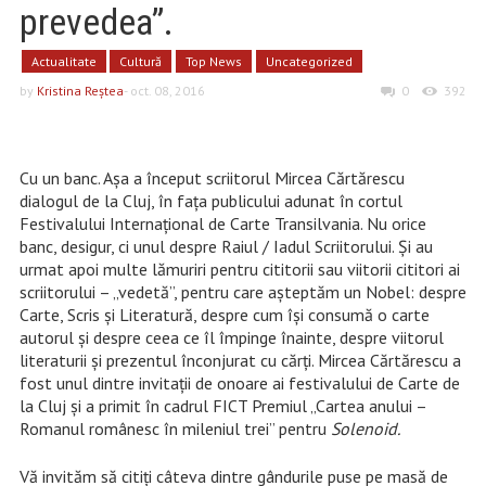
prevedea”.
Actualitate
Cultură
Top News
Uncategorized
by
Kristina Reştea
- oct. 08, 2016
0
392
Cu un banc. Aşa a început scriitorul Mircea Cărtărescu
dialogul de la Cluj, în faţa publicului adunat în cortul
Festivalului Internaţional de Carte Transilvania. Nu orice
banc, desigur, ci unul despre Raiul / Iadul Scriitorului. Şi au
urmat apoi multe lămuriri pentru cititorii sau viitorii cititori ai
scriitorului – „vedetă”, pentru care aşteptăm un Nobel: despre
Carte, Scris şi Literatură, despre cum îşi consumă o carte
autorul şi despre ceea ce îl împinge înainte, despre viitorul
literaturii şi prezentul înconjurat cu cărţi. Mircea Cărtărescu a
fost unul dintre invitaţii de onoare ai festivalului de Carte de
la Cluj şi a primit în cadrul FICT Premiul „Cartea anului –
Romanul românesc în mileniul trei” pentru
Solenoid.
Vă invităm să citiţi câteva dintre gândurile puse pe masă de