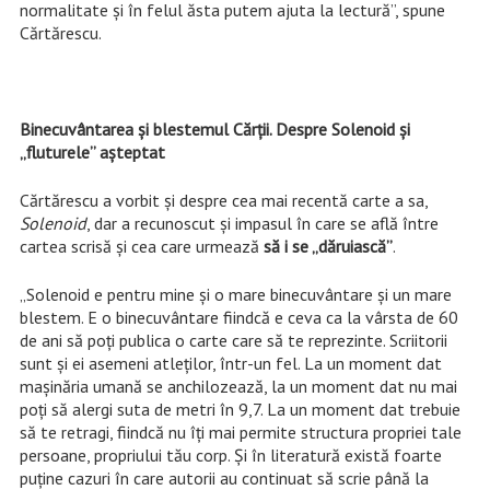
normalitate şi în felul ăsta putem ajuta la lectură”, spune
Cărtărescu.
Binecuvântarea şi blestemul Cărţii. Despre Solenoid şi
„fluturele” aşteptat
Cărtărescu a vorbit şi despre cea mai recentă carte a sa,
Solenoid
, dar a recunoscut şi impasul în care se află între
cartea scrisă şi cea care urmează
să i se „dăruiască”
.
„Solenoid e pentru mine şi o mare binecuvântare şi un mare
blestem. E o binecuvântare fiindcă e ceva ca la vârsta de 60
de ani să poţi publica o carte care să te reprezinte. Scriitorii
sunt şi ei asemeni atleţilor, într-un fel. La un moment dat
maşinăria umană se anchilozează, la un moment dat nu mai
poţi să alergi suta de metri în 9,7. La un moment dat trebuie
să te retragi, fiindcă nu îţi mai permite structura propriei tale
persoane, propriului tău corp. Şi în literatură există foarte
puţine cazuri în care autorii au continuat să scrie până la