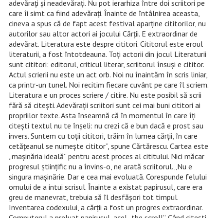
adevăraţi şi neadevăraţi. Nu pot ierarhiza între doi scriitori pe
care îi simt ca fiind adevăraţi. Înainte de întâlnirea aceasta,
cineva a spus că de fapt acest festival aparţine cititorilor, nu
autorilor sau altor actori ai jocului Cărţii. E extraordinar de
adevărat. Literatura este despre cititori. Cititorul este eroul
literaturii, a fost întotdeauna. Toţi actorii din jocul Literaturii
sunt cititori: editorul, criticul literar, scriitorul însuşi e cititor.
Actul scrierii nu este un act orb. Noi nu înaintăm în scris liniar,
ca printr-un tunel. Noi recitim fiecare cuvânt pe care îl scriem.
Literatura e un proces scriere / citire. Nu este posibil să scrii
fără să citeşti. Adevăraţii scriitori sunt cei mai buni cititori ai
propriilor texte. Asta înseamnă că în momentul în care îţi
citeşti textul nu te înşeli: nu crezi că e bun dacă e prost sau
invers. Suntem cu toţii cititori, trăim în lumea cărţii, în care
cetăţeanul se numeşte cititor”, spune Cărtărescu. Cartea este
„maşinăria ideală” pentru acest proces al cititului. Nici măcar
progresul ştiinţific nu a învins-o, ne arată scriitorul. „Nu e
singura maşinărie. Dar e cea mai evoluată. Corespunde felului
omului de a intui scrisul. Înainte a existat papirusul, care era
greu de manevrat, trebuia să îl desfăşori tot timpul.
Inventarea codexului, a cărţii a fost un progres extraordinar.
Computerul a preluat papirusul, acel „the scroll”. Când citeşti