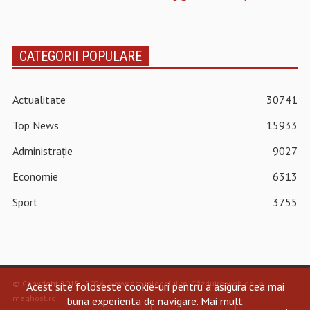
CATEGORII POPULARE
Actualitate
30741
Top News
15933
Administrație
9027
Economie
6313
Sport
3755
© Copyright 2015 - 2026 - www.actualdecluj.ro.
Găzduire web de la
Acest site foloseste cookie-uri pentru a asigura cea mai
maghost.ro
.
buna experienta de navigare.
Mai mult