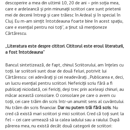
descoperire a mea din ultimii 10, 20 de ani – prin soţia mea,
care e ardeleancă şi prin minunaţii scriitori care sunt prietenii
mei de decenii întregi şi care trăiesc în Ardeal şi în special în
Cluj. Eu m-am simţit întotdeauna foarte bine în acest spaţiu,
care e esenţial pentru noi toţi”, a ţinut să menţioneze
Cărtărescu.
„Literatura este despre cititori. Cititorul este eroul literaturii,
a fost întotdeauna”
Bancul sintetizează, de fapt, chinul Scriitorului, am înţeles cu
toţii. Iar scriitorii sunt doar de două feluri, potrivit lui
Cărtărescu: cei adevăraţi şi cei neadevăraţi. „Publicarea e, deci,
un lucru esenţial pentru scriitori. Nefericiţii scriu fără a fi
publicaţi niciodată, cei fericiţi, deşi trec prin aceleaşi chinuri, au
măcar această consolare. O consolare pe care o avem cu
toţii, cei care trăim din scris într-un anumit sens al cuvântului.
Nu trăim din scris financiar.
Dar nu putem trăi fără scris
. Nu
cred că există mari scriitori şi mici scriitori. Cred că toţi sunt la
fel – cei care urmează să ia calea iadului sau a raiului. După
părerea mea, nu există decât două categorii de scriitori: