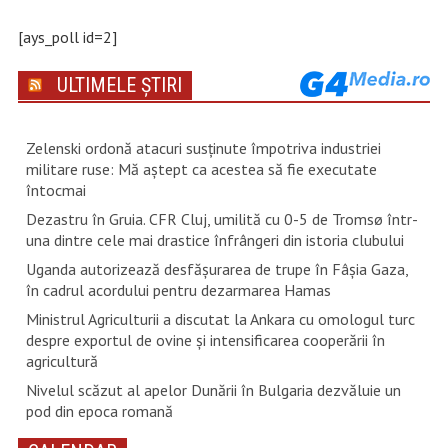
[ays_poll id=2]
ULTIMELE ȘTIRI
Zelenski ordonă atacuri susţinute împotriva industriei
militare ruse: Mă aştept ca acestea să fie executate
întocmai
Dezastru în Gruia. CFR Cluj, umilită cu 0-5 de Tromsø într-
una dintre cele mai drastice înfrângeri din istoria clubului
Uganda autorizează desfăşurarea de trupe în Fâşia Gaza,
în cadrul acordului pentru dezarmarea Hamas
Ministrul Agriculturii a discutat la Ankara cu omologul turc
despre exportul de ovine și intensificarea cooperării în
agricultură
Nivelul scăzut al apelor Dunării în Bulgaria dezvăluie un
pod din epoca romană