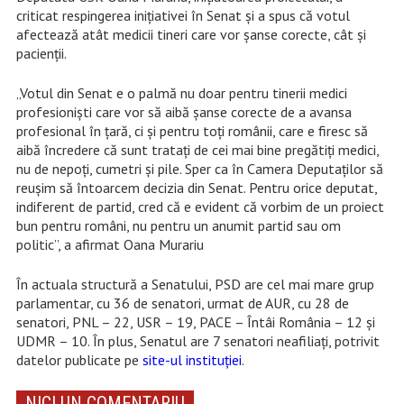
criticat respingerea inițiativei în Senat și a spus că votul
afectează atât medicii tineri care vor șanse corecte, cât și
pacienții.
„Votul din Senat e o palmă nu doar pentru tinerii medici
profesioniști care vor să aibă șanse corecte de a avansa
profesional în țară, ci și pentru toți românii, care e firesc să
aibă încredere că sunt tratați de cei mai bine pregătiți medici,
nu de nepoți, cumetri și pile. Sper ca în Camera Deputaților să
reușim să întoarcem decizia din Senat. Pentru orice deputat,
indiferent de partid, cred că e evident că vorbim de un proiect
bun pentru români, nu pentru un anumit partid sau om
politic”, a afirmat Oana Murariu
În actuala structură a Senatului, PSD are cel mai mare grup
parlamentar, cu 36 de senatori, urmat de AUR, cu 28 de
senatori, PNL – 22, USR – 19, PACE – Întâi România – 12 și
UDMR – 10. În plus, Senatul are 7 senatori neafiliați, potrivit
datelor publicate pe
site-ul instituției
.
NICI UN COMENTARIU