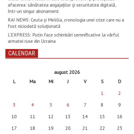
afacerea: sănătatea angajaților și securitatea digitală,
într-un singur abonament
RAI NEWS: Ceuta și Melilla, cronologia unei crize care nu a
fost niciodată soluționată
L’EXPRESS: Putin face schimbări semnificative la vârful
armatei ruse din Ucraina
CALENDAR
august 2026
L
Ma
Mi
J
V
S
D
1
2
3
4
5
6
7
8
9
10
11
12
13
14
15
16
17
18
19
20
21
22
23