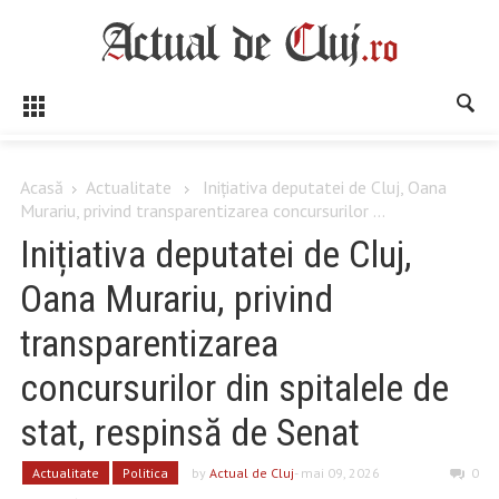
Acasă
Actualitate
Inițiativa deputatei de Cluj, Oana
Murariu, privind transparentizarea concursurilor ...
Inițiativa deputatei de Cluj,
Oana Murariu, privind
transparentizarea
concursurilor din spitalele de
stat, respinsă de Senat
Actualitate
Politica
by
Actual de Cluj
- mai 09, 2026
0