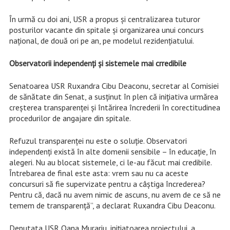
În urmă cu doi ani, USR a propus și centralizarea tuturor
posturilor vacante din spitale și organizarea unui concurs
național, de două ori pe an, pe modelul rezidențiatului.
Observatorii independenți și sistemele mai crredibile
Senatoarea USR Ruxandra Cibu Deaconu, secretar al Comisiei
de sănătate din Senat, a susținut în plen că inițiativa urmărea
creșterea transparenței și întărirea încrederii în corectitudinea
procedurilor de angajare din spitale.
Refuzul transparenței nu este o soluție. Observatori
independenți există în alte domenii sensibile – în educație, în
alegeri. Nu au blocat sistemele, ci le-au făcut mai credibile.
Întrebarea de final este asta: vrem sau nu ca aceste
concursuri să fie supervizate pentru a câștiga încrederea?
Pentru că, dacă nu avem nimic de ascuns, nu avem de ce să ne
temem de transparență”, a declarat Ruxandra Cibu Deaconu.
Deputata USR Oana Murariu, inițiatoarea proiectului, a