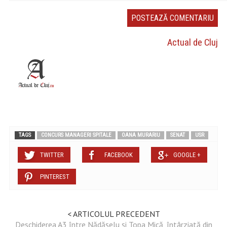
Actual de Cluj
TAGS
CONCURS MANAGERI SPITALE
OANA MURARIU
SENAT
USR
TWITTER
FACEBOOK
GOOGLE +
PINTEREST
< ARTICOLUL PRECEDENT
Deschiderea A3 între Nădășelu și Topa Mică, întârziată din