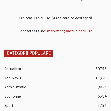
Din oraș. Din culise. Știrea care te deșteaptă
Contactează-ne:
marketing@actualdecluj.ro
CATEGORII POPULARE
Actualitate
30756
Top News
15938
Administrație
9033
Economie
6314
Sport
3756