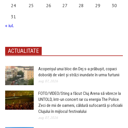
24
25
26
27
28
29
30
31
« iul.
ACTUALITATE
Acoperișul unui bloc din Dej s-a prăbușit, copaci
doborâți de vânt și străzi inundate în urma furtunii
aug. 07, 2026
FOTO/VIDEO/Sting a făcut Cluj Arena să vibreze la
UNTOLD, într-un concert rar cu energia The Police.
Zeci de mii de oameni, căldură sufocantă și oficialii
Clujului în mijlocul festivalului
aug. 07, 2026