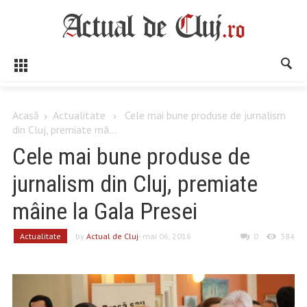
Acasă
Actualitate
Cele mai bune produse de jurnalism
din Cluj, premiate mâ...
Cele mai bune produse de
jurnalism din Cluj, premiate
mâine la Gala Presei
Actualitate
by
Actual de Cluj
- mai 06, 2016
0
384