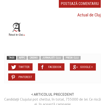
Actual de Cluj
TAGS
APPC
CASINO
JURNALISTI CLUJ
PRESA CLUJ
TWITTER
FACEBOOK
GOOGLE +
PINTEREST
< ARTICOLUL PRECEDENT
Candidații Clujului pot cheltui, în total, 735000 de lei. Ce riscă
ei, în această campanie