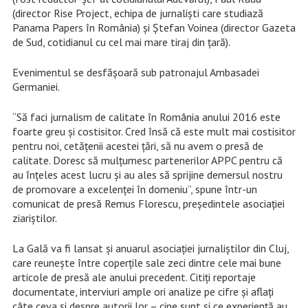
(director Rise Project, echipa de jurnaliști care studiază
Panama Papers în România) și Ștefan Voinea (director Gazeta
de Sud, cotidianul cu cel mai mare tiraj din țară).
Evenimentul se desfășoară sub patronajul Ambasadei
Germaniei.
“Să faci jurnalism de calitate în România anului 2016 este
foarte greu și costisitor. Cred însă că este mult mai costisitor
pentru noi, cetățenii acestei țări, să nu avem o presă de
calitate. Doresc să mulțumesc partenerilor APPC pentru că
au înțeles acest lucru și au ales să sprijine demersul nostru
de promovare a excelenței în domeniu”, spune într-un
comunicat de presă Remus Florescu, președintele asociației
ziariștilor.
La Gală va fi lansat și anuarul asociației jurnaliștilor din Cluj,
care reunește între coperțile sale zeci dintre cele mai bune
articole de presă ale anului precedent. Citiți reportaje
documentate, interviuri ample ori analize pe cifre și aflați
câte ceva și despre autorii lor – cine sunt și ce experiență au