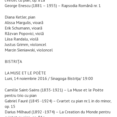
George Enescu (1881 – 1955) – Rapsodia Română nr. 1
Diana Ketler, pian
Alissa Margulis, vioară
Erik Schumann, vioară
Răzvan Popovici, violă
Liisa Randalu, violă
Justus Grimm, violoncel
Marcin Sieniawski, violoncel
BISTRIŢA
LA MUSE ET LE POÈTE
Luni, 14 noiembrie 2016 / Sinagoga Bistriţa/ 19:00
Camille Saint-Saëns (1835-1921) – La Muse et le Poète
pentru trio cu pian
Gabriel Fauré (1845 -1924) – Cvartet cu pian nr.1 in do minor,
op. 15
Darius Milhaud (1892 -1974) – La Creation du Monde pentru