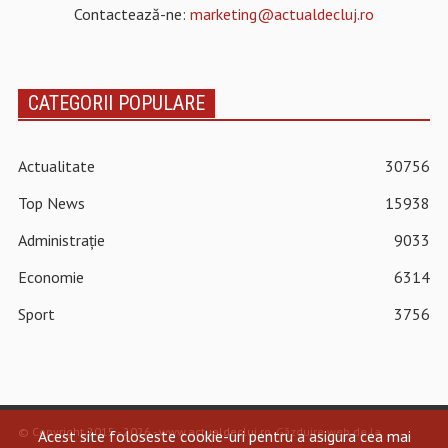
Contactează-ne:
marketing@actualdecluj.ro
CATEGORII POPULARE
Actualitate
30756
Top News
15938
Administrație
9033
Economie
6314
Sport
3756
© Copyright 2015 - 2026 - www.actualdecluj.ro.
Găzduire web de la
Acest site foloseste cookie-uri pentru a asigura cea mai