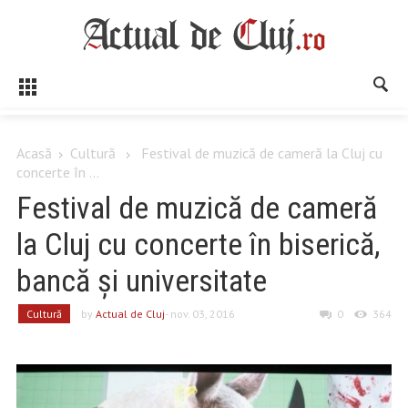
Acasă
Cultură
Festival de muzică de cameră la Cluj cu
concerte în ...
Festival de muzică de cameră
la Cluj cu concerte în biserică,
bancă și universitate
Cultură
by
Actual de Cluj
- nov. 03, 2016
0
364