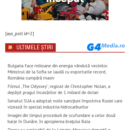
[ays_poll id=2]
ULTIMELE ȘTIRI
Bulgaria face milioane din energia vândută vecinilor.
Ministrul de la Sofia se laudă cu exporturile record,
România cumpără masiv
Filmul „The Odyssey”, regizat de Christopher Nolan, a
depăşit pragul încasărilor de 1 miliard de dolari
Senatul SUA a adoptat noile sancţiuni împotriva Rusiei care
vizează în special industria hidrocarburilor
Imagini din timpul procedurii de scufundare a celor două
barje în Dunăre, în apropierea brațului Bala
Drona cu explozibil de la Leipzig: Moscova denunţă o