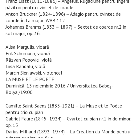
Franz Liszt (1811-1886) – Angelus. Rugăciune pentru îngerii
păzitori pentru cvintet de coarde
Anton Bruckner (1824-1896) – Adagio pentru cvintet de
coarde în fa major, WAB 112
Johannes Brahms (1833 – 1897) – Sextet de coarde nr.2 in
sol major, op. 36.
Alisa Margulis, vioară
Erik Schumann, vioară
Răzvan Popovici, violă
Liisa Randalu, violă
Marcin Sieniawski, violoncel
LA MUSE ET LE POÈTE
Duminică, 13 noiembrie 2016 / Universitatea Babeș-
Bolyai/19:00
Camille Saint-Saëns (1835-1921) – La Muse et le Poète
pentru trio cu pian
Gabriel Fauré (1845 -1924) – Cvartet cu pian nr.1 in do minor,
op. 15
Darius Milhaud (1892 -1974) – La Creation du Monde pentru
cvintet cu pian, op. 81a