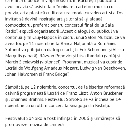
care arta o aduce în viața noastră. În București publicul a
avut ocazia să asiste la o îmbinare a artelor: muzica cu
poezia, arta plastică cu literatura, moda cu video art și a fost
invitat să devină inspirație artiștilor și să-și aleagă
compozitorul preferat pentru concertul final de la Sala
Radio”, explică organizatorii. „Acest dialogul cu publicul va
continua și în Cluj-Napoca în cadrul unui Salon Muzical, ce va
avea loc pe 11 noiembrie la Banca Națională a României.
Salonul va prilejui un dialog cu artiștii Erik Schumann și Alissa
Margulis (vioară), Răzvan Popovici și Liisa Randalu (violă) și
Marcin Sieniawski (violoncel). Programul muzical va cuprinde
lucrări de Wolfgang Amadeus Mozart, Ludwig van Beethoven,
Johan Halvorsen și Frank Bridge”.
Sâmbătă, pe 12 noiembrie, concertul de la biserica reformată
calvină programează lucrări de Franz Liszt, Anton Bruckener
și Johannes Brahms. Festivalul SoNoRo se va încheia pe 14
noiembrie cu un ultim concert la Sinagoga din Bistrița.
Festivalul SoNoRo a fost înființat în 2006 și urmărește să
promoveze muzica de cameră.