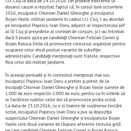
I.J.J. Cluj la data de 24.10.2016. Din probele existente la
dosarul cauzei a rezultat faptul că, în cursul lunii octombrie
2016, inculpatul Chiorean Daniel Gheorghe și inculpatul
Bojan Vasile, militari jandarmi în cadrul I.J.J. Cluj, l-au abordat
pe inculpatul Popescu Ioan Doru, adjunct al Inspectorului șef
al IJJ Cluj și președinte al comisiei de concurs, și l-au întrebat
dacă îi poate ajuta pe candidații Chiorean Felician Cornel și
Bojan Raluca Delia să promoveze concursul organizat pentru
ocuparea celor două posturi vacante de subofițer
administrativ. Candidații menționați sunt fratele, respective
fiica celor doi militari jandarmi.
În aceeași perioadă și în contextul menționat mai sus,
inculpatul Popescu Ioan Doru a pretins și primit de la
inculpații Chiorean Daniel Gheorghe și Bojan Vasile sumele de
1.000 de euro respectiv 2.000 de euro, pentru ca în schimb să
le faciliteze rudelor celor doi să promoveze proba scrisă.
La data de 23.10.2016, cu o zi înainte de susținerea testării
scrise, inculpatul Popescu Ioan Doru a pus la dispoziția
suspectului Chiorean Daniel Gheorghe și inculpatului Bojan
Vasile cele două variante de răspuns aferente testului grilă
pe care candidații Chiorean Felician Cornel și Bojan Raluca