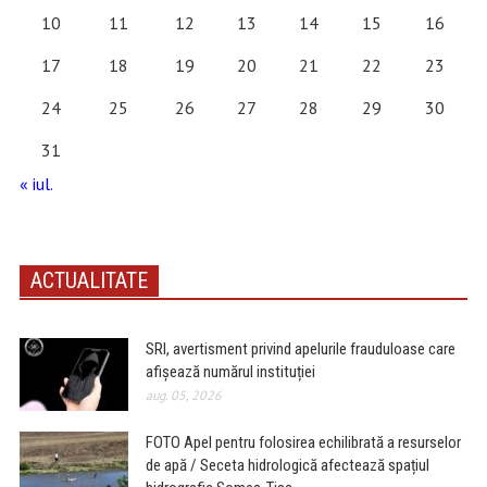
10
11
12
13
14
15
16
17
18
19
20
21
22
23
24
25
26
27
28
29
30
31
« iul.
ACTUALITATE
SRI, avertisment privind apelurile frauduloase care
afișează numărul instituției
aug. 05, 2026
FOTO Apel pentru folosirea echilibrată a resurselor
de apă / Seceta hidrologică afectează spațiul