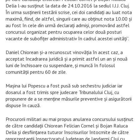
Delia l-au susținut la data de 24.10.2016 la sediul I.J.J. Cluj.
În urma susținerii testării scrise, cei doi candidați au luat nota
maximă, fiind, de altfel, singurii care au obținut nota 10.00 și
au fost în cele din urmă declarați admiși, promovând astfel
concursul organizat pentru ocuparea celor două posturi
vacante de subofițer administrativ în cadrul acestei unități”.
Daniel Chiorean și-a recunoscut vinovăția în acest caz, a
acceptat încadrarea juridică și a primit astfel un an și nouă
luni de închisoare cu suspendare, și muncă în folosul
comunității pentru 60 de zile.
Mașina lui Popescu a fost pusă sub sechestru judiciar iar
dosarul a fost trimis spre judecare Tribunalului Cluj, cu
propunere de a se menține măsurile preventive și asigurătorii
dispuse în cauză.
Procurorii militari au mai propus anularea concursului susținut
de către candidații Chiorean Felician Cornel și Bojan Raluca
Delia și desființarea tuturor înscrisurilor întocmite de către
reprezentanții Inspectoratul Județean de Jandarmi Cluj cu