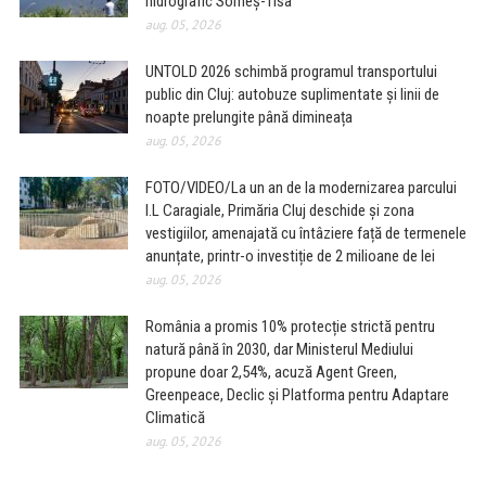
hidrografic Someș-Tisa
aug. 05, 2026
UNTOLD 2026 schimbă programul transportului
public din Cluj: autobuze suplimentate și linii de
noapte prelungite până dimineața
aug. 05, 2026
FOTO/VIDEO/La un an de la modernizarea parcului
I.L Caragiale, Primăria Cluj deschide și zona
vestigiilor, amenajată cu întâziere față de termenele
anunțate, printr-o investiție de 2 milioane de lei
aug. 05, 2026
România a promis 10% protecție strictă pentru
natură până în 2030, dar Ministerul Mediului
propune doar 2,54%, acuză Agent Green,
Greenpeace, Declic și Platforma pentru Adaptare
Climatică
aug. 05, 2026