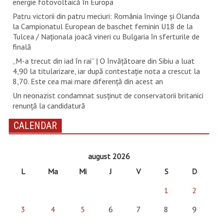
energie fotovoltaică în Europa
Patru victorii din patru meciuri: România învinge și Olanda
la Campionatul European de baschet feminin U18 de la
Tulcea / Naționala joacă vineri cu Bulgaria în sferturile de
finală
„M-a trecut din iad în rai” | O învățătoare din Sibiu a luat
4,90 la titularizare, iar după contestație nota a crescut la
8,70. Este cea mai mare diferență din acest an
Un neonazist condamnat susţinut de conservatorii britanici
renunţă la candidatură
CALENDAR
august 2026
L
Ma
Mi
J
V
S
D
1
2
3
4
5
6
7
8
9