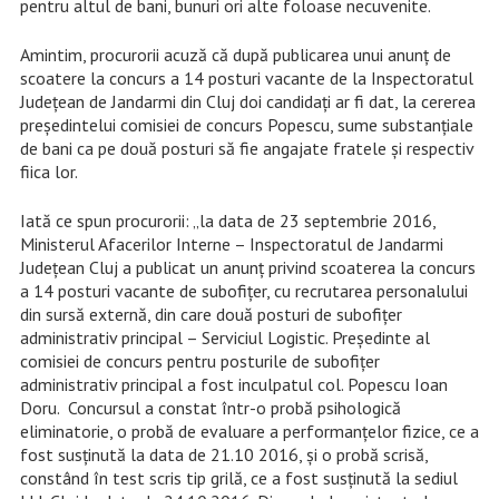
pentru altul de bani, bunuri ori alte foloase necuvenite.
Amintim, procurorii acuză că după publicarea unui anunț de
scoatere la concurs a 14 posturi vacante de la Inspectoratul
Județean de Jandarmi din Cluj doi candidați ar fi dat, la cererea
președintelui comisiei de concurs Popescu, sume substanțiale
de bani ca pe două posturi să fie angajate fratele și respectiv
fiica lor.
Iată ce spun procurorii: „la data de 23 septembrie 2016,
Ministerul Afacerilor Interne – Inspectoratul de Jandarmi
Județean Cluj a publicat un anunț privind scoaterea la concurs
a 14 posturi vacante de subofițer, cu recrutarea personalului
din sursă externă, din care două posturi de subofițer
administrativ principal – Serviciul Logistic. Președinte al
comisiei de concurs pentru posturile de subofițer
administrativ principal a fost inculpatul col. Popescu Ioan
Doru. Concursul a constat într-o probă psihologică
eliminatorie, o probă de evaluare a performanțelor fizice, ce a
fost susținută la data de 21.10 2016, și o probă scrisă,
constând în test scris tip grilă, ce a fost susținută la sediul