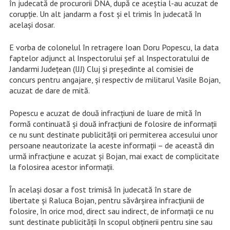
în judecată de procurorii DNA, după ce aceștia l-au acuzat de
corupție. Un alt jandarm a fost și el trimis în judecată în
același dosar.
E vorba de colonelul în retragere Ioan Doru Popescu, la data
faptelor adjunct al Inspectorului șef al Inspectoratului de
Jandarmi Județean (IJJ) Cluj și președinte al comisiei de
concurs pentru angajare, și respectiv de militarul Vasile Bojan,
acuzat de dare de mită.
Popescu e acuzat de două infracțiuni de luare de mită în
formă continuată și două infracțiuni de folosire de informații
ce nu sunt destinate publicității ori permiterea accesului unor
persoane neautorizate la aceste informații – de această din
urmă infracțiune e acuzat și Bojan, mai exact de complicitate
la folosirea acestor informații.
În același dosar a fost trimisă în judecată în stare de
libertate și Raluca Bojan, pentru săvârșirea infracțiunii de
folosire, în orice mod, direct sau indirect, de informații ce nu
sunt destinate publicității în scopul obținerii pentru sine sau