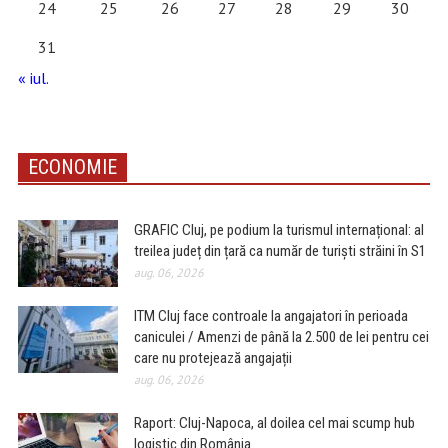
24
25
26
27
28
29
30
31
« iul.
ECONOMIE
GRAFIC Cluj, pe podium la turismul internațional: al
treilea județ din țară ca număr de turiști străini în S1
aug. 06, 2026
ITM Cluj face controale la angajatori în perioada
caniculei / Amenzi de până la 2.500 de lei pentru cei
care nu protejează angajații
aug. 06, 2026
Raport: Cluj-Napoca, al doilea cel mai scump hub
logistic din România