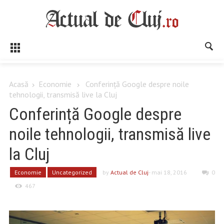
Acasă
Economie
Conferință Google despre noile
tehnologii, transmisă live la Cluj
Conferință Google despre
noile tehnologii, transmisă live
la Cluj
Economie
Uncategorized
by
Actual de Cluj
- mai 18, 2016
0
467