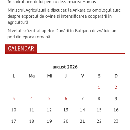
în cadrul acordului pentru dezarmarea Hamas
Ministrul Agriculturii a discutat la Ankara cu omologul turc
despre exportul de ovine și intensificarea cooperării în
agricultură
Nivelul scăzut al apelor Dunării în Bulgaria dezvăluie un
pod din epoca romană
CALENDAR
august 2026
L
Ma
Mi
J
V
S
D
1
2
3
4
5
6
7
8
9
10
11
12
13
14
15
16
17
18
19
20
21
22
23