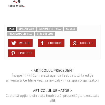
TAGS
3PILLAR CLUJ
EVENIMENTE IT CLUJ
GOOGLE
PROGRAMATORI CLUJ
STIRI DIN CLUJ
TWITTER
FACEBOOK
GOOGLE +
PINTEREST
< ARTICOLUL PRECEDENT
Începe TIFF! Cum arată agenda festivalului la ediție
aniversară. Ce filme vezi, ce invitați vin, ce spun organizatorii
ARTICOLUL URMATOR >
Cealaltă opțiune din piața imobiliară: proprietățile executate
silit