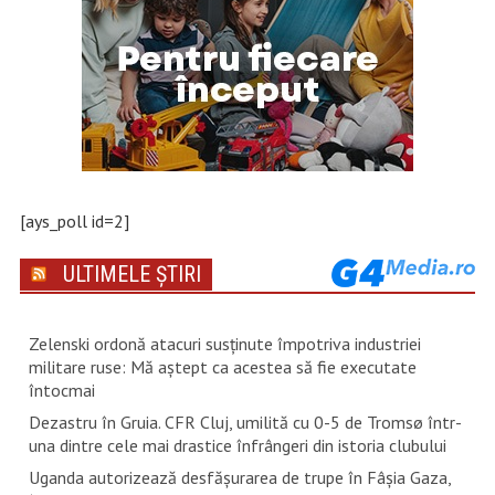
[ays_poll id=2]
ULTIMELE ȘTIRI
Zelenski ordonă atacuri susţinute împotriva industriei
militare ruse: Mă aştept ca acestea să fie executate
întocmai
Dezastru în Gruia. CFR Cluj, umilită cu 0-5 de Tromsø într-
una dintre cele mai drastice înfrângeri din istoria clubului
Uganda autorizează desfăşurarea de trupe în Fâşia Gaza,