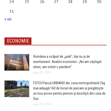
24
25
26
27
28
29
30
31
« iul.
ECONOMIE
România a scăpat de „junk”, dar nu și de
avertisment. Analist economic: „Nu am câștigat
nimic, am evitat o pierdere”
aug. 08, 2026
FOTO/Parcul URBANO din zona metropolitană Cluj
mai adaugă 160 de locuri de parcare și pregătește
un nou acces pentru pietoni și bicicliști din Luna de
Sus
aug. 08, 2026