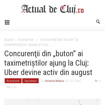
Acasă
Economie
Concurenţii din "buton" ai
taximetriştilor ajung la Cluj: ...
Concurenţii din „buton” ai
taximetriştilor ajung la Cluj:
Uber devine activ din august
Economie
Top News
by
Kristina Reştea
- iul. 26, 2016
0
596