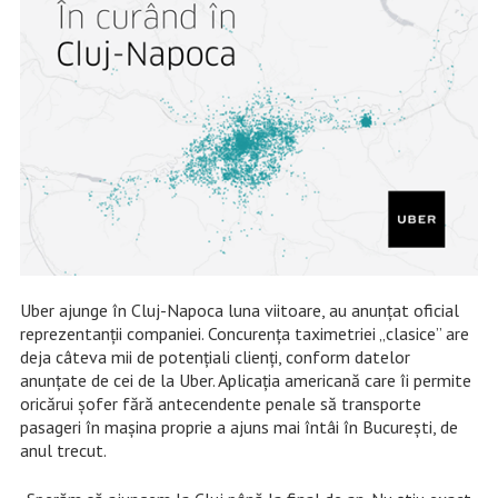
Uber ajunge în Cluj-Napoca luna viitoare, au anunţat oficial
reprezentanţii companiei. Concurenţa taximetriei „clasice” are
deja câteva mii de potenţiali clienţi, conform datelor
anunţate de cei de la Uber. Aplicaţia americană care îi permite
oricărui şofer fără antecendente penale să transporte
pasageri în maşina proprie a ajuns mai întâi în Bucureşti, de
anul trecut.