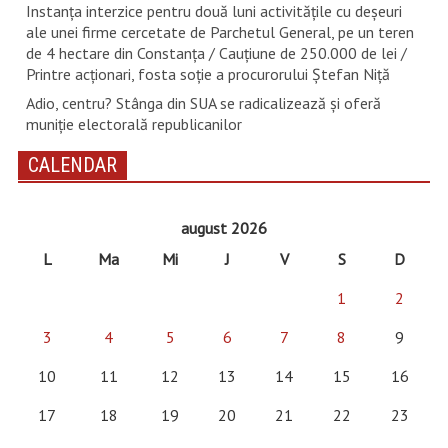
Instanța interzice pentru două luni activitățile cu deșeuri
ale unei firme cercetate de Parchetul General, pe un teren
de 4 hectare din Constanța / Cauțiune de 250.000 de lei /
Printre acționari, fosta soție a procurorului Ștefan Niță
Adio, centru? Stânga din SUA se radicalizează și oferă
muniție electorală republicanilor
CALENDAR
august 2026
L
Ma
Mi
J
V
S
D
1
2
3
4
5
6
7
8
9
10
11
12
13
14
15
16
17
18
19
20
21
22
23