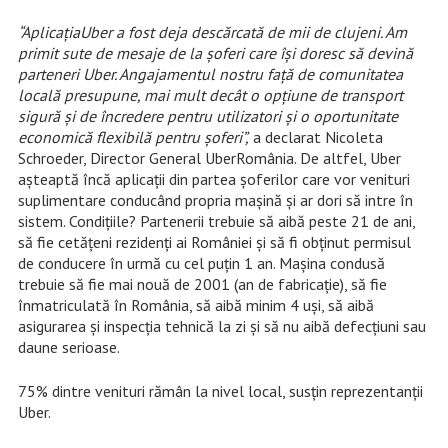
“AplicațiaUber a fost deja descărcată de mii de clujeni. Am
primit sute de mesaje de la șoferi care își doresc să devină
parteneri Uber. Angajamentul nostru față de comunitatea
locală presupune, mai mult decât o opțiune de transport
sigură și de încredere pentru utilizatori și o oportunitate
economică flexibilă pentru șoferi”,
a declarat Nicoleta
Schroeder, Director General UberRomânia. De altfel, Uber
aşteaptă încă aplicaţii din partea șoferilor care vor venituri
suplimentare conducând propria mașină şi ar dori să intre în
sistem. Condiţiile? Partenerii trebuie să aibă peste 21 de ani,
să fie cetățeni rezidenţi ai României și să fi obținut permisul
de conducere în urmă cu cel puțin 1 an. Mașina condusă
trebuie să fie mai nouă de 2001 (an de fabricație), să fie
înmatriculată în România, să aibă minim 4 uși, să aibă
asigurarea și inspecția tehnică la zi și să nu aibă defecțiuni sau
daune serioase.
75% dintre venituri rămân la nivel local, susţin reprezentanţii
Uber.