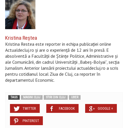
Kristina Reştea
Kristina Restea este reporter in echipa publicației online
Actualdecluj.ro și are o experiență de 12 ani în presă. E
absolventă a Facultății de Științe Politice, Administrative și
ale Comunicării, din cadrul Universității „Babeș-Bolyai”, secția
Jurnalism. Anterior lansării proiectului actualdecluj.ro a scris
pentru cotidianul local Ziua de Cluj, ca reporter în
departamentul Economic.
TAGS
MASINI CLUJ
STIRI DIN CLUJ
UBER
TWITTER
FACEBOOK
GOOGLE +
PINTEREST