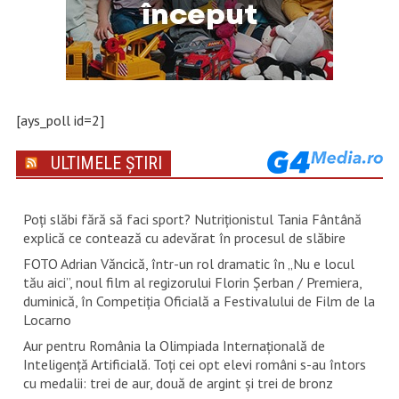
[ays_poll id=2]
ULTIMELE ȘTIRI
Poți slăbi fără să faci sport? Nutriționistul Tania Fântână
explică ce contează cu adevărat în procesul de slăbire
FOTO Adrian Văncică, într-un rol dramatic în „Nu e locul
tău aici”, noul film al regizorului Florin Șerban / Premiera,
duminică, în Competiția Oficială a Festivalului de Film de la
Locarno
Aur pentru România la Olimpiada Internațională de
Inteligență Artificială. Toți cei opt elevi români s-au întors
cu medalii: trei de aur, două de argint și trei de bronz