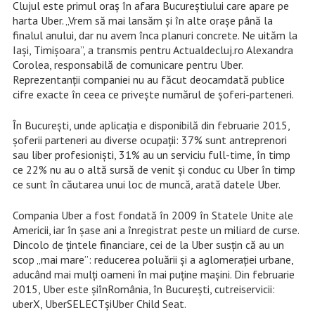
Clujul este primul oraș în afara Bucureștiului care apare pe
harta Uber. „Vrem să mai lansăm și în alte orașe până la
finalul anului, dar nu avem înca planuri concrete. Ne uităm la
Iași, Timișoara”, a transmis pentru Actualdecluj.ro Alexandra
Corolea, responsabilă de comunicare pentru Uber.
Reprezentanții companiei nu au făcut deocamdată publice
cifre exacte în ceea ce privește numărul de șoferi-parteneri.
În Bucureşti, unde aplicaţia e disponibilă din februarie 2015,
șoferii parteneri au diverse ocupații: 37% sunt antreprenori
sau liber profesioniști, 31% au un serviciu full-time, în timp
ce 22% nu au o altă sursă de venit și conduc cu Uber în timp
ce sunt în căutarea unui loc de muncă, arată datele Uber.
Compania Uber a fost fondată în 2009 în Statele Unite ale
Americii, iar în şase ani a înregistrat peste un miliard de curse.
Dincolo de ţintele financiare, cei de la Uber susţin că au un
scop „mai mare”: reducerea poluării și a aglomerației urbane,
aducând mai mulți oameni în mai puține mașini. Din februarie
2015, Uber este şiînRomânia, în Bucureşti, cutreiservicii:
uberX, UberSELECTşiUber Child Seat.