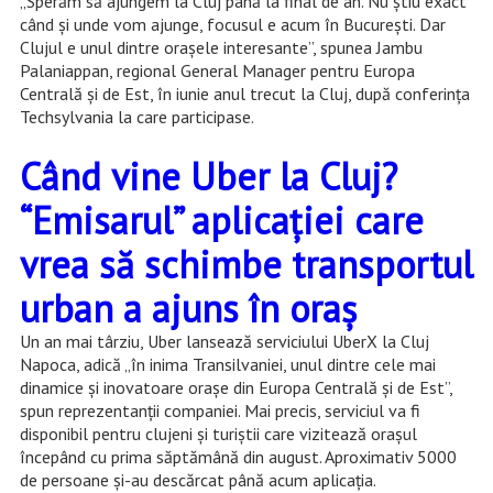
„
Sperăm să ajungem la Cluj până la final de an. Nu știu exact
când și unde vom ajunge, focusul e acum în București. Dar
Clujul e unul dintre orașele interesante
”,
spunea Jambu
Palaniappan, regional General Manager pentru Europa
Centrală și de Est, în iunie anul trecut la Cluj, după conferinţa
Techsylvania la care participase.
Când vine Uber la Cluj?
“Emisarul” aplicației care
vrea să schimbe transportul
urban a ajuns în oraș
Un an mai târziu, Uber lansează serviciului UberX la Cluj
Napoca, adică „în inima Transilvaniei, unul dintre cele mai
dinamice și inovatoare orașe din Europa Centrală și de Est”,
spun reprezentanţii companiei. Mai precis, serviciul va fi
disponibil pentru clujeni și turiștii care vizitează orașul
începând cu prima săptămână din august. Aproximativ 5000
de persoane și-au descărcat până acum aplicația.