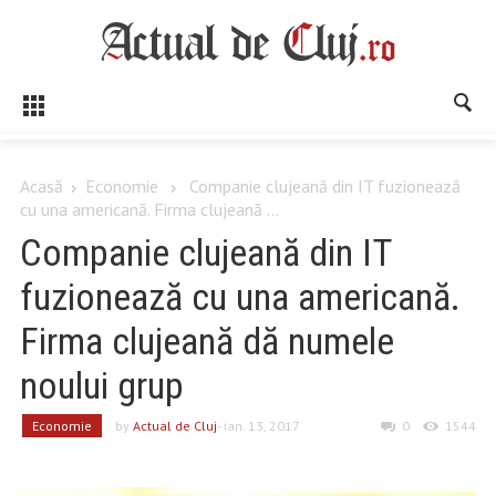
Acasă
Economie
Companie clujeană din IT fuzionează
cu una americană. Firma clujeană ...
Companie clujeană din IT
fuzionează cu una americană.
Firma clujeană dă numele
noului grup
Economie
by
Actual de Cluj
- ian. 13, 2017
0
1544