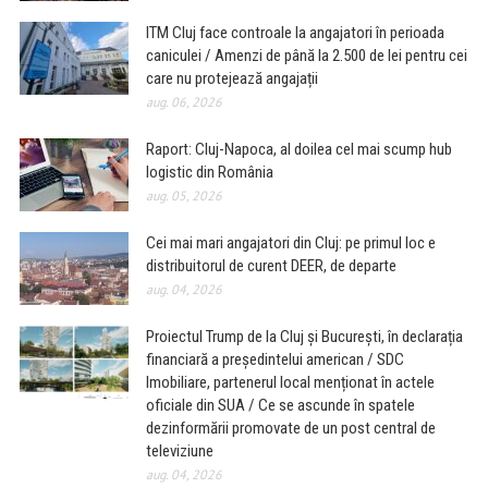
ITM Cluj face controale la angajatori în perioada
caniculei / Amenzi de până la 2.500 de lei pentru cei
care nu protejează angajații
aug. 06, 2026
Raport: Cluj-Napoca, al doilea cel mai scump hub
logistic din România
aug. 05, 2026
Cei mai mari angajatori din Cluj: pe primul loc e
distribuitorul de curent DEER, de departe
aug. 04, 2026
Proiectul Trump de la Cluj și București, în declarația
financiară a președintelui american / SDC
Imobiliare, partenerul local menționat în actele
oficiale din SUA / Ce se ascunde în spatele
dezinformării promovate de un post central de
televiziune
aug. 04, 2026