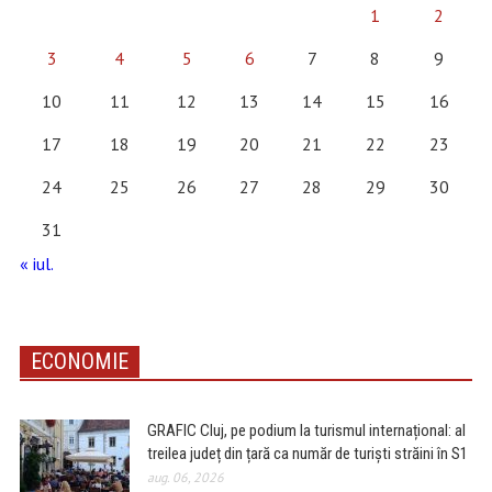
1
2
3
4
5
6
7
8
9
10
11
12
13
14
15
16
17
18
19
20
21
22
23
24
25
26
27
28
29
30
31
« iul.
ECONOMIE
GRAFIC Cluj, pe podium la turismul internațional: al
treilea județ din țară ca număr de turiști străini în S1
aug. 06, 2026