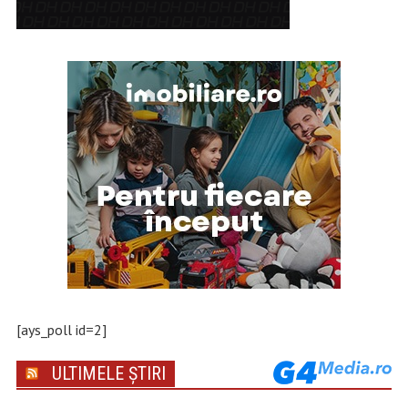
[ays_poll id=2]
ULTIMELE ȘTIRI