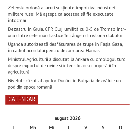
Zelenski ordonă atacuri susţinute împotriva industriei
militare ruse: Mă aştept ca acestea să fie executate
întocmai
Dezastru în Gruia. CFR Cluj, umilită cu 0-5 de Tromsø într-
una dintre cele mai drastice înfrângeri din istoria clubului
Uganda autorizează desfăşurarea de trupe în Fâşia Gaza,
în cadrul acordului pentru dezarmarea Hamas
Ministrul Agriculturii a discutat la Ankara cu omologul turc
despre exportul de ovine și intensificarea cooperării în
agricultură
Nivelul scăzut al apelor Dunării în Bulgaria dezvăluie un
pod din epoca romană
CALENDAR
august 2026
L
Ma
Mi
J
V
S
D