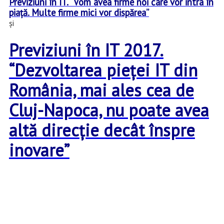
Previziuni în IT. “Vom avea firme noi care vor intra în
piață. Multe firme mici vor dispărea”
și
Previziuni în IT 2017.
“Dezvoltarea pieței IT din
România, mai ales cea de
Cluj-Napoca, nu poate avea
altă direcție decât înspre
inovare”