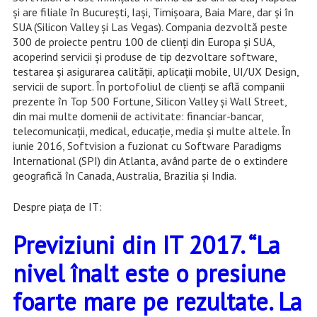
şi are filiale în Bucureşti, Iaşi, Timişoara, Baia Mare, dar şi în
SUA (Silicon Valley şi Las Vegas). Compania dezvoltă peste
300 de proiecte pentru 100 de clienţi din Europa şi SUA,
acoperind servicii şi produse de tip dezvoltare software,
testarea şi asigurarea calităţii, aplicaţii mobile, UI/UX Design,
servicii de suport. În portofoliul de clienţi se află companii
prezente în Top 500 Fortune, Silicon Valley şi Wall Street,
din mai multe domenii de activitate: financiar-bancar,
telecomunicaţii, medical, educaţie, media şi multe altele. În
iunie 2016, Softvision a fuzionat cu Software Paradigms
International (SPI) din Atlanta, având parte de o extindere
geografică în Canada, Australia, Brazilia și India.
Despre piaţa de IT:
Previziuni din IT 2017. “La
nivel înalt este o presiune
foarte mare pe rezultate. La