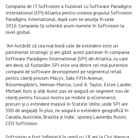
Compania de IT Softvision a fuzionat cu Software Paradigms
International (SPI) Atlanta pentru crearea grupului Softvision
Paradigms International, după cum se anunţa în iunie
2016. Compania îşi schimbă acum numele în Softvision la
nivel global.
“Am hotărât că cea mai bună cale de extindere este un
parteneriat strategic și am găsit acest partener în compania
Software Paradigms International (SPI) din Atlanta, cu care
am decis să fuzionăm. SPI este una dintre cel mai puternice
companii de software development pe segmentul retail
pentru clienți precum Macy’s, Saks Fifth Avenue,
Bloomingdale’s, Neiman Marcus, Lord & Taylor, Estee Lauder,
Michael Kors şi alţii. Acest pas ne asigură un segment nou de
clienți pentru focusul nostru pe mobile și eCommerce,
precum și o extindere masivă în Statele Unite, unde SPI are
500 de angajați. În plus, ne asigură o extindere geografică în
Canada, Australia, Brazilia și India”, spunea Laurențiu Russo,
CEO Softvision.
Softvision a fost înfiinţată în urmă cu 18 ani la Cluj Napoca