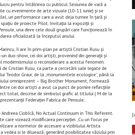
lucru pentru întâlnirea cu publicul. Sesiunea de vară a
ile cu evenimente de arte vizuale (10-11 iunie) și se
llel, un performance care a avut deja turnee în țară și
ațiu de proiecte Pilot. Invitaţia la expoziţii şi
ensule, una dinre cele două grupări care funcţionează în
darea oficializată la începutul anului.
rincu, îi are în prim-plan pe artiștii Cristian Rusu și
n duo-show, cei doi artiști, provenind din generații și
jul modernismului o reconsiderare a acestui fenomen.
ă de Cristian Rusu, ca parte a cercetării sale legate de
le lui Teodor Graur, de la „monumentele ecologice”, până la
hiului omniprezent – Big Brother Monument, formează
ntre cei doi artiști a avut ca punct de pornire reflecțiile
ect total, descrise de simbolul grafic al titlului ( M de la
rezentanţii Federaţiei Fabrica de Pensule.
te Andreea Ciobîcă, No Actual Continuum in This Referent.
[
te care vizează modificarea percepției. „Cu un focus pe
lizare a normelor de accesare a vizibilului. Artista
 vedea si le diluează, generând posibilitatea văzului prin