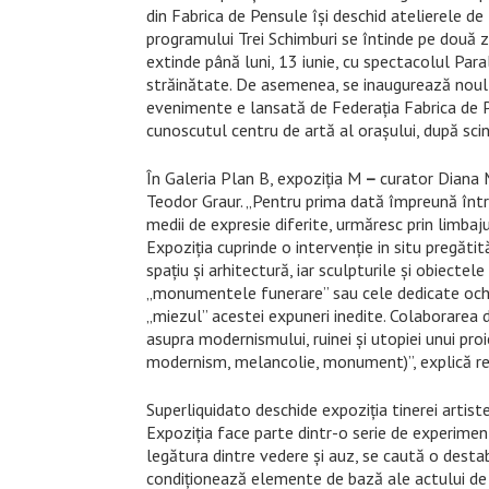
din Fabrica de Pensule își deschid atelierele de 
programului Trei Schimburi se întinde pe două z
extinde până luni, 13 iunie, cu spectacolul Para
străinătate. De asemenea, se inaugurează noul sp
evenimente e lansată de Federaţia Fabrica de P
cunoscutul centru de artă al oraşului, după scin
În Galeria Plan B, expoziția M
–
curator Diana Ma
Teodor Graur. „Pentru prima dată împreună într-u
medii de expresie diferite, urmăresc prin limba
Expoziția cuprinde o intervenție in situ pregătit
spațiu și arhitectură, iar sculpturile și obiecte
„monumentele funerare” sau cele dedicate oc
„miezul” acestei expuneri inedite. Colaborarea di
asupra modernismului, ruinei și utopiei unui proi
modernism, melancolie, monument)”, explică rep
Superliquidato deschide expoziția tinerei artis
Expoziția face parte dintr-o serie de experimen
legătura dintre vedere și auz, se caută o destabi
condiționează elemente de bază ale actului de a