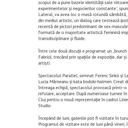
scopul de a pune bazele identității sale viitoare
experimentelor și negocierilor constante”, spun 
Lateral, va avea loc o masă rotundă sâmbătă, 11 
din mediul artistic, un dialog care testează ipot
recentă de pictori predominant de sex masculin,
formată de o majoritate artistică feminină impl
transdisciplinare și fluide.
Între cele două discuții e programat un „brunch 
Fabricii, trecând prin spațiile de expoziție, dar 
artiști.
Spectacolul Parallel, semnat Ferenc Sinkó și L
Lucia Mărneanu și kata bodoki-halmen. Creat din
întreaga echipă, spectacolul provoacă printr-o 
refulare, acceptare. După numeroase turnee în ț
Cluj pentru o nouă reprezentație în cadrul Liniei
Studio.
Începând de luni, galeriile pot fi vizitate în turu
Programul de vizitare este de luni până vineri,