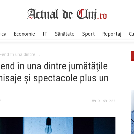
tica
Economie
IT
Sănătate
Sport
Reportaj
Cu
-end în una dintre ...
end în una dintre jumătăţile
nisaje şi spectacole plus un
6
0
287