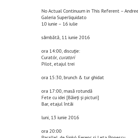
No Actual Continuum in This Referent – Andree
Galeria Superliquidato
10 iunie – 16 iulie
sâmbătă, 11 iunie 2016
ora 14:00, discuție:
Curatór,
curatori
Pilot, etajul trei
ora 15:30, brunch & tur ghidat
ora 17:00, masă rotundă
Fete cu idei [Băieţi şi picturi]
Bar, etajul întâi
luni, 13 iunie 2016
ora 20:00
Parallel, de Sinkó Ferenc și Leta Popescu