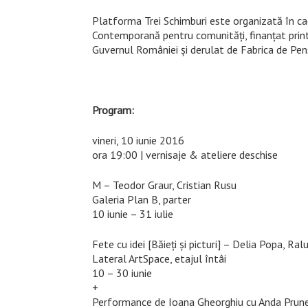
Platforma Trei Schimburi este organizată în cad
Contemporană pentru comunități, finanțat printr
Guvernul României și derulat de Fabrica de Pen
Program:
vineri, 10 iunie 2016
ora 19:00 | vernisaje & ateliere deschise
M – Teodor Graur, Cristian Rusu
Galeria Plan B, parter
10 iunie – 31 iulie
Fete cu idei [Băieţi şi picturi] – Delia Popa, Ra
Lateral ArtSpace, etajul întâi
10 – 30 iunie
+
Performance de Ioana Gheorghiu cu Anda Prunea