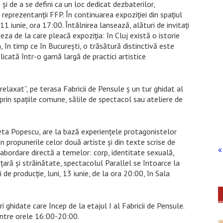
 şi de a se defini ca un loc dedicat dezbaterilor,
reprezentanţii FFP. În continuarea expoziției din spațiul
iunie, ora 17:00. Întâlnirea lansează, alături de invitați
eza de la care pleacă expoziția: în Cluj există o istorie
 în timp ce în București, o trăsătură distinctivă este
icată într-o gamă largă de practici artistice
relaxat”, pe terasa Fabricii de Pensule ș un tur ghidat al
și prin spațiile comune, sălile de spectacol sau ateliere de
eta Popescu, are la bază experiențele protagonistelor
 propunerile celor două artiste și din texte scrise de
« 
abordare directă a temelor: corp, identitate sexuală,
ară și străinătate, spectacolul Parallel se întoarce la
 de producție, luni, 13 iunie, de la ora 20:00, în Sala
ri ghidate care încep de la etajul I al Fabricii de Pensule.
 între orele 16:00-20:00.