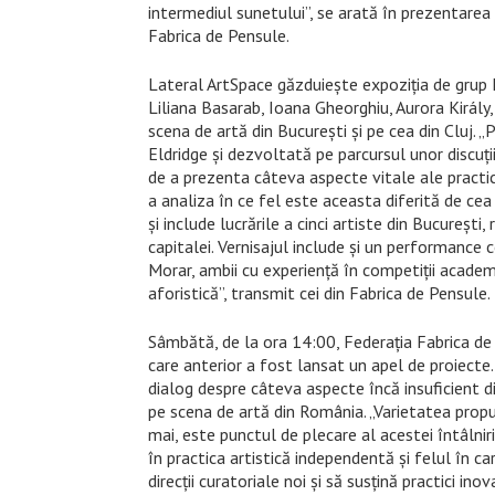
intermediul sunetului”, se arată în prezentarea 
Fabrica de Pensule.
Lateral ArtSpace găzduiește expoziția de grup Fete
Liliana Basarab, Ioana Gheorghiu, Aurora Király,
scena de artă din Bucureşti şi pe cea din Cluj. „P
Eldridge și dezvoltată pe parcursul unor discuț
de a prezenta câteva aspecte vitale ale practic
a analiza în ce fel este aceasta diferită de cea 
și include lucrările a cinci artiste din București,
capitalei. Vernisajul include și un performance
Morar, ambii cu experiență în competiții academ
aforistică”, transmit cei din Fabrica de Pensule.
Sâmbătă, de la ora 14:00, Federația Fabrica de
care anterior a fost lansat un apel de proiecte.
dialog despre câteva aspecte încă insuficient d
pe scena de artă din România. „Varietatea propun
mai, este punctul de plecare al acestei întâlniri
în practica artistică independentă și felul în 
direcții curatoriale noi și să susțină practici in