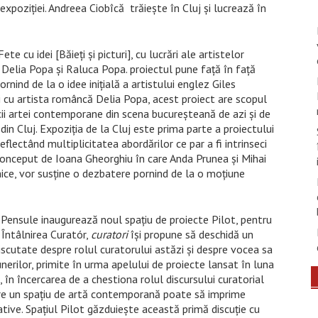
expoziţiei. Andreea Ciobîcă trăiește în Cluj şi lucrează în
 cu idei [Băieți și picturi], cu lucrări ale artistelor
 Delia Popa și Raluca Popa. proiectul pune faţă în faţă
ornind de la o idee inițială a artistului englez Giles
ii cu artista româncă Delia Popa, acest proiect are scopul
ii artei contemporane din scena bucureșteană de azi și de
din Cluj. Expoziția de la Cluj este prima parte a proiectului
 reflectând multiplicitatea abordărilor ce par a fi intrinseci
 conceput de Ioana Gheorghiu în care Anda Prunea și Mihai
ice, vor susține o dezbatere pornind de la o moțiune
 Pensule inaugurează noul spațiu de proiecte Pilot, pentru
 Întâlnirea Curatór,
curatori
își propune să deschidă un
iscutate despre rolul curatorului astăzi și despre vocea sa
erilor, primite în urma apelului de proiecte lansat în luna
, în încercarea de a chestiona rolul discursului curatorial
care un spațiu de artă contemporană poate să imprime
ovative. Spațiul Pilot găzduiește această primă discuţie cu