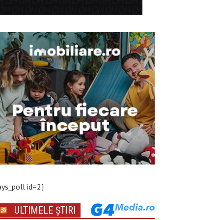
ays_poll id=2]
ULTIMELE ȘTIRI