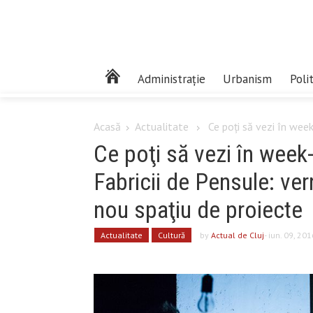
Administrație
Urbanism
Poli
Acasă
Actualitate
Ce poţi să vezi în week
Ce poţi să vezi în week-
Fabricii de Pensule: ver
nou spaţiu de proiecte
Actualitate
Cultură
by
Actual de Cluj
- iun. 09, 201