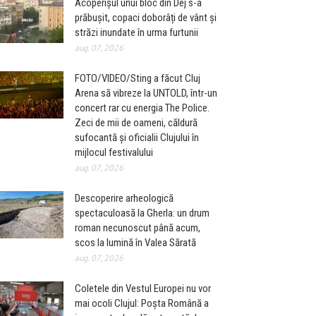
Acoperișul unui bloc din Dej s-a
prăbușit, copaci doborâți de vânt și
străzi inundate în urma furtunii
aug. 07, 2026
FOTO/VIDEO/Sting a făcut Cluj
Arena să vibreze la UNTOLD, într-un
concert rar cu energia The Police.
Zeci de mii de oameni, căldură
sufocantă și oficialii Clujului în
mijlocul festivalului
aug. 07, 2026
Descoperire arheologică
spectaculoasă la Gherla: un drum
roman necunoscut până acum,
scos la lumină în Valea Sărată
aug. 07, 2026
Coletele din Vestul Europei nu vor
mai ocoli Clujul: Poșta Română a