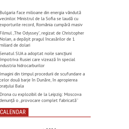
Bulgaria face milioane din energia vândută
vecinilor. Ministrul de la Sofia se laudă cu
exporturile record, România cumpără masiv
Filmul „The Odyssey”, regizat de Christopher
Nolan, a depăşit pragul încasărilor de 1
miliard de dolari
Senatul SUA a adoptat noile sancţiuni
împotriva Rusiei care vizează în special
industria hidrocarburilor
Imagini din timpul procedurii de scufundare a
celor două barje în Dunăre, în apropierea
brațului Bala
Drona cu explozibil de la Leipzig: Moscova
denunţă o „provocare complet fabricată”
CALENDAR