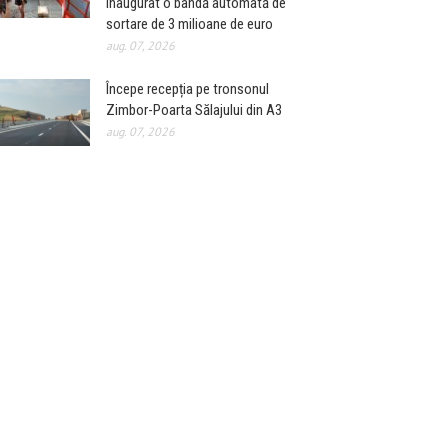
inaugurat o bandă automată de
sortare de 3 milioane de euro
aug. 07, 2026
Începe recepția pe tronsonul
Zimbor-Poarta Sălajului din A3
aug. 07, 2026