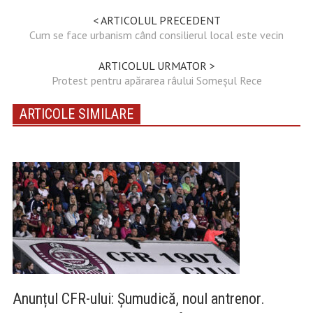
< ARTICOLUL PRECEDENT
Cum se face urbanism când consilierul local este vecin
ARTICOLUL URMATOR >
Protest pentru apărarea râului Someșul Rece
ARTICOLE SIMILARE
Anunțul CFR-ului: Șumudică, noul antrenor.