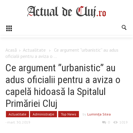
Acasă
Actualitate
Ce argument ''urbanistic'' au adus
oficialii pentru a aviza o ...
Ce argument ”urbanistic” au
adus oficialii pentru a aviza o
capelă hidoasă la Spitalul
Primăriei Cluj
Actualitate
Administrație
Top News
by
Luminiţa Silea
- mart. 30, 2019
0
1019