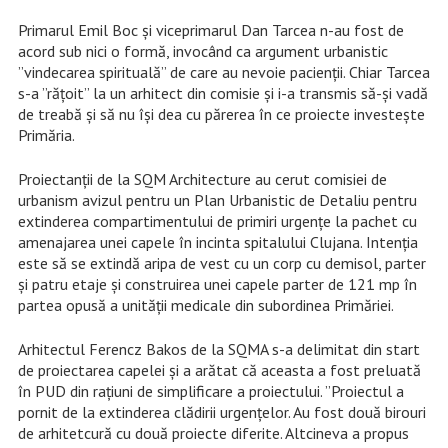
Primarul Emil Boc și viceprimarul Dan Tarcea n-au fost de
acord sub nici o formă, invocând ca argument urbanistic
”vindecarea spirituală” de care au nevoie pacienții. Chiar Tarcea
s-a ”rățoit” la un arhitect din comisie și i-a transmis să-și vadă
de treabă și să nu își dea cu părerea în ce proiecte investește
Primăria.
Proiectanții de la SQM Architecture au cerut comisiei de
urbanism avizul pentru un Plan Urbanistic de Detaliu pentru
extinderea compartimentului de primiri urgențe la pachet cu
amenajarea unei capele în incinta spitalului Clujana. Intenția
este să se extindă aripa de vest cu un corp cu demisol, parter
și patru etaje și construirea unei capele parter de 121 mp în
partea opusă a unității medicale din subordinea Primăriei.
Arhitectul Ferencz Bakos de la SQMA s-a delimitat din start
de proiectarea capelei și a arătat că aceasta a fost preluată
în PUD din rațiuni de simplificare a proiectului. ”Proiectul a
pornit de la extinderea clădirii urgențelor. Au fost două birouri
de arhitetcură cu două proiecte diferite. Altcineva a propus