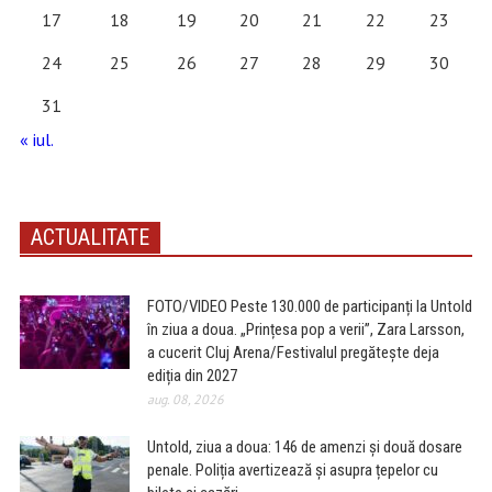
17
18
19
20
21
22
23
24
25
26
27
28
29
30
31
« iul.
ACTUALITATE
FOTO/VIDEO Peste 130.000 de participanți la Untold
în ziua a doua. „Prințesa pop a verii”, Zara Larsson,
a cucerit Cluj Arena/Festivalul pregătește deja
ediția din 2027
aug. 08, 2026
Untold, ziua a doua: 146 de amenzi și două dosare
penale. Poliția avertizează și asupra țepelor cu