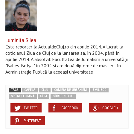
Luminiţa Silea
Este reporter la ActualdeCluj.ro din aprilie 2014. A lucrat la
cotidianul Ziua de Cluj de la lansarea sa, în 2004, până în
aprilie 2014. A absolvit Facultatea de Jurnalism a universității
"Babeș-Bolyai" în 2004 şi are două diplome de master - în
Administraţie Publică la aceeaşi universitate
TAGS
CAPELA
CLUJ
COMISIA DE URBANISM
EMIL BOC
SPITAL CLUJANA
STIRI
STIRI DIN CLUJ
TWITTER
FACEBOOK
GOOGLE +
PINTEREST