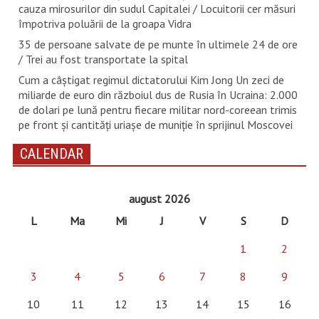
cauza mirosurilor din sudul Capitalei / Locuitorii cer măsuri
împotriva poluării de la groapa Vidra
35 de persoane salvate de pe munte în ultimele 24 de ore
/ Trei au fost transportate la spital
Cum a câștigat regimul dictatorului Kim Jong Un zeci de
miliarde de euro din războiul dus de Rusia în Ucraina: 2.000
de dolari pe lună pentru fiecare militar nord-coreean trimis
pe front și cantități uriașe de muniție în sprijinul Moscovei
CALENDAR
august 2026
L
Ma
Mi
J
V
S
D
1
2
3
4
5
6
7
8
9
10
11
12
13
14
15
16