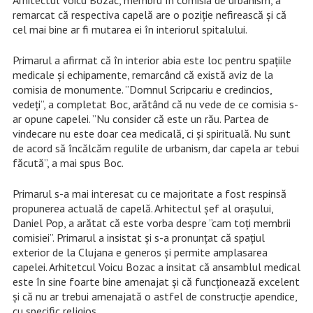
remarcat că respectiva capelă are o poziție nefirească și că
cel mai bine ar fi mutarea ei în interiorul spitalului.
Primarul a afirmat că în interior abia este loc pentru spațiile
medicale și echipamente, remarcând că există aviz de la
comisia de monumente. ”Domnul Scripcariu e credincios,
vedeți”, a completat Boc, arătând că nu vede de ce comisia s-
ar opune capelei. ”Nu consider că este un rău. Partea de
vindecare nu este doar cea medicală, ci și spirituală. Nu sunt
de acord să încălcăm regulile de urbanism, dar capela ar tebui
făcută”, a mai spus Boc.
Primarul s-a mai interesat cu ce majoritate a fost respinsă
propunerea actuală de capelă. Arhitectul șef al orașului,
Daniel Pop, a arătat că este vorba despre ”cam toți membrii
comisiei”. Primarul a insistat și s-a pronunțat că spațiul
exterior de la Clujana e generos și permite amplasarea
capelei. Arhitetcul Voicu Bozac a insitat că ansamblul medical
este în sine foarte bine amenajat și că funcționează excelent
și că nu ar trebui amenajată o astfel de construcție apendice,
cu specific religios.