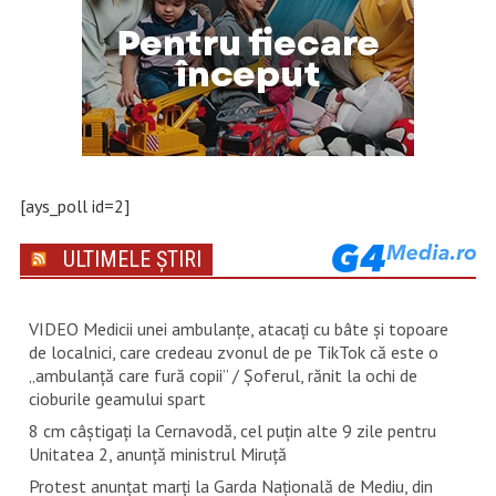
[ays_poll id=2]
ULTIMELE ȘTIRI
VIDEO Medicii unei ambulanțe, atacați cu bâte și topoare
de localnici, care credeau zvonul de pe TikTok că este o
„ambulanță care fură copii” / Șoferul, rănit la ochi de
cioburile geamului spart
8 cm câștigați la Cernavodă, cel puțin alte 9 zile pentru
Unitatea 2, anunță ministrul Miruță
Protest anunțat marți la Garda Națională de Mediu, din