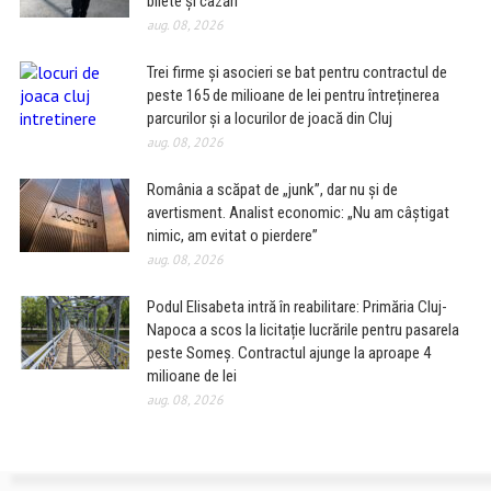
bilete și cazări
aug. 08, 2026
Trei firme și asocieri se bat pentru contractul de
peste 165 de milioane de lei pentru întreținerea
parcurilor și a locurilor de joacă din Cluj
aug. 08, 2026
România a scăpat de „junk”, dar nu și de
avertisment. Analist economic: „Nu am câștigat
nimic, am evitat o pierdere”
aug. 08, 2026
Podul Elisabeta intră în reabilitare: Primăria Cluj-
Napoca a scos la licitație lucrările pentru pasarela
peste Someș. Contractul ajunge la aproape 4
milioane de lei
aug. 08, 2026