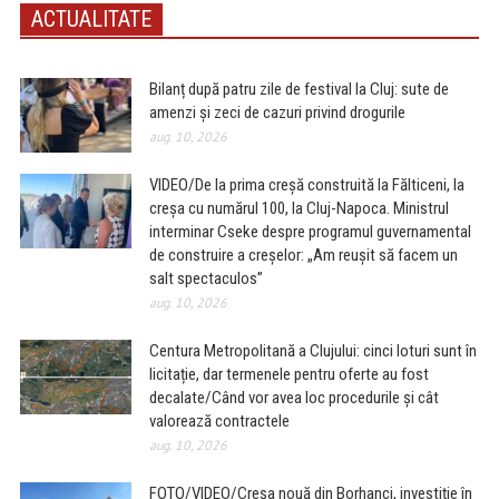
ACTUALITATE
Bilanț după patru zile de festival la Cluj: sute de
amenzi și zeci de cazuri privind drogurile
aug. 10, 2026
VIDEO/De la prima creșă construită la Fălticeni, la
creșa cu numărul 100, la Cluj-Napoca. Ministrul
interminar Cseke despre programul guvernamental
de construire a creșelor: „Am reușit să facem un
salt spectaculos”
aug. 10, 2026
Centura Metropolitană a Clujului: cinci loturi sunt în
licitație, dar termenele pentru oferte au fost
decalate/Când vor avea loc procedurile și cât
valorează contractele
aug. 10, 2026
FOTO/VIDEO/Creșa nouă din Borhanci, investiție în