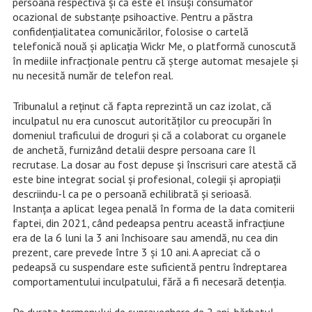
persoana respectivă și că este el însuși consumator
ocazional de substanțe psihoactive. Pentru a păstra
confidențialitatea comunicărilor, folosise o cartelă
telefonică nouă și aplicația Wickr Me, o platformă cunoscută
în mediile infracționale pentru că șterge automat mesajele și
nu necesită număr de telefon real.
Tribunalul a reținut că fapta reprezintă un caz izolat, că
inculpatul nu era cunoscut autorităților cu preocupări în
domeniul traficului de droguri și că a colaborat cu organele
de anchetă, furnizând detalii despre persoana care îl
recrutase. La dosar au fost depuse și înscrisuri care atestă că
este bine integrat social și profesional, colegii și apropiații
descriindu-l ca pe o persoană echilibrată și serioasă.
Instanța a aplicat legea penală în forma de la data comiterii
faptei, din 2021, când pedeapsa pentru această infracțiune
era de la 6 luni la 3 ani închisoare sau amendă, nu cea din
prezent, care prevede între 3 și 10 ani. A apreciat că o
pedeapsă cu suspendare este suficientă pentru îndreptarea
comportamentului inculpatului, fără a fi necesară detenția.