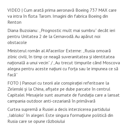
VIDEO | Cum arată prima aeronavă Boeing 737 MAX care
va intra în flota Tarom. Imagini din fabrica Boeing din
Renton
Diana Buzoianu: „Prognostic mult mai sumbru” decât ieri
pentru Unitatea 2 de la Cernavodă. Au apărut noi
obstacole
Ministerul român al Afacerilor Externe: „Rusia omoară
zilnic civili, în timp ce neagă suveranitatea și identitatea
națională a unui vecin” / „Au trecut timpurile când Moscova
alegea pentru aceste națiuni cu forța sau le impunea ce să
facă”
FOTO | Panouri cu teorii ale conspirației referitoare la
Zelenski și la China, afișate pe dube parcate în centrul
Capitalei. Mesajele sunt asumate de fundația care a lansat
campania outdoor anti-cezariană în primăvară
Curtea supremă a Rusiei a decis interzicerea partidului
„Iabloko” în alegeri. Este singura formațiune politică din
Rusia care se opune războiului