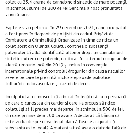
colet cu 23,4 grame de cannabinoid sintetic de mare potență,
în schimbul sumei de 200 de lei. Sentința a fost pronunțată
vineri 5 iunie.
Faptele s-au petrecut în 29 decembrie 2021, când inculpatul
a fost prins în flagrant de polițiști din cadrul Brigăzii de
Combatere a Criminalității Organizate în timp ce ridica un
colet sosit din Olanda. Coletul conținea o substanță
pulverulentă albă identificată ulterior drept un cannabinoid
sintetic extrem de puternic, notificat în sistemul european de
alertă timpurie încă din 2019 și inclus în convențiile
internaționale privind controlul drogurilor din cauza riscurilor
severe pe care le prezintă, inclusiv episoade psihotice,
tulburări cardiovasculare și cazuri de deces.
Inculpatul a recunoscut că a intrat în legătură cu o persoană
pe care o cunoștea din cartier și care i-a propus să ridice
coletul și să îl predea mai departe, în schimbul a 500 de lei,
din care primise deja 200 ca avans. A declarat că bănuia că
este vorba despre ceva ilegal, dar că fusese asigurat că
substanța este legală. A mai arătat că avea o datorie față de