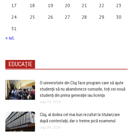
17
18
19
20
21
22
23
24
25
26
27
28
29
30
31
« iul.
EDUCAŢIE
O universitate din Cluj face program care să ajute
studenții să nu abandoneze cursurile, toți cei nouă
studenți din prima generație iau licența
aug. 04, 2026
Cluj, al doilea cel mai bun rezultat la titularizare
după contestații, dar o treime pică examenul
aug. 04, 2026