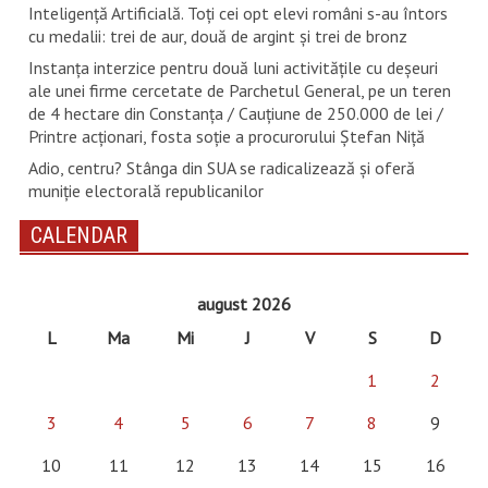
Inteligență Artificială. Toți cei opt elevi români s-au întors
cu medalii: trei de aur, două de argint și trei de bronz
Instanța interzice pentru două luni activitățile cu deșeuri
ale unei firme cercetate de Parchetul General, pe un teren
de 4 hectare din Constanța / Cauțiune de 250.000 de lei /
Printre acționari, fosta soție a procurorului Ștefan Niță
Adio, centru? Stânga din SUA se radicalizează și oferă
muniție electorală republicanilor
CALENDAR
august 2026
L
Ma
Mi
J
V
S
D
1
2
3
4
5
6
7
8
9
10
11
12
13
14
15
16