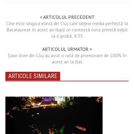
< ARTICOLUL PRECEDENT
Cine este singura elevă din Cluj care obține media perfectă la
Bacalaureat în acest an după ce contestă nota primită inițial
la o probă, 9.35
ARTICOLUL URMATOR >
Șase licee din Cluj au avut o rată de promovare de 100% în
acest an la Bac
ARTICOLE SIMILARE