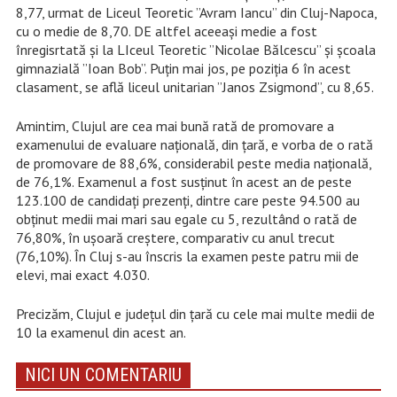
8,77, urmat de Liceul Teoretic ”Avram Iancu” din Cluj-Napoca,
cu o medie de 8,70. DE altfel aceeași medie a fost
înregisrtată și la LIceul Teoretic ”Nicolae Bălcescu” și școala
gimnazială ”Ioan Bob”. Puțin mai jos, pe poziția 6 în acest
clasament, se află liceul unitarian ”Janos Zsigmond”, cu 8,65.
Amintim, Clujul are cea mai bună rată de promovare a
examenului de evaluare națională, din țară, e vorba de o rată
de promovare de 88,6%, considerabil peste media națională,
de 76,1%. Examenul a fost susținut în acest an de peste
123.100 de candidați prezenți, dintre care peste 94.500 au
obținut medii mai mari sau egale cu 5, rezultând o rată de
76,80%, în ușoară creștere, comparativ cu anul trecut
(76,10%). În Cluj s-au înscris la examen peste patru mii de
elevi, mai exact 4.030.
Precizăm, Clujul e județul din țară cu cele mai multe medii de
10 la examenul din acest an.
NICI UN COMENTARIU