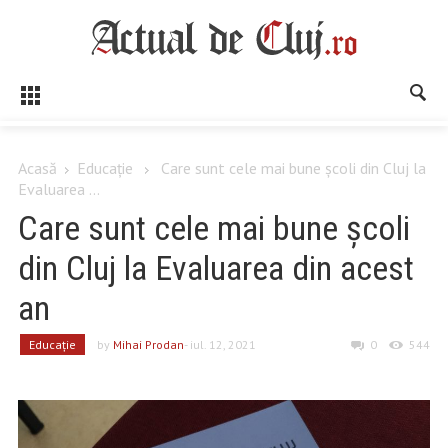
Acasă
Educaţie
Care sunt cele mai bune școli din Cluj la
Evaluarea ...
Care sunt cele mai bune școli
din Cluj la Evaluarea din acest
an
Educaţie
by
Mihai Prodan
- iul. 12, 2021
0
544