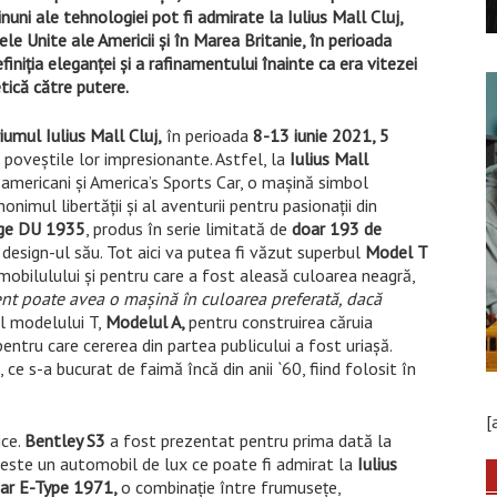
nuni ale tehnologiei pot fi admirate la Iulius Mall Cluj,
e Unite ale Americii și în Marea Britanie, în perioada
niția eleganței și a rafinamentului înainte ca era vitezei
tică către putere.
iumul Iulius Mall Cluj,
în perioada
8-13 iunie 2021, 5
a poveștile lor impresionante. Astfel, la
Iulius Mall
 americani și America’s Sports Car, o mașină simbol
nimul libertății și al aventurii pentru pasionații din
ge DU 1935
, produs în serie limitată de
doar 193 de
design-ul său. Tot aici va putea fi văzut superbul
Model T
omobilulului și pentru care a fost aleasă culoarea neagră,
ient poate avea o mașină în culoarea preferată, dacă
ul modelului T,
Modelul A,
pentru construirea căruia
entru care cererea din partea publicului a fost uriașă.
, ce s-a bucurat de faimă încă din anii `60, fiind folosit în
[
ice.
Bentley S3
a fost prezentat pentru prima dată la
 este un automobil de lux ce poate fi admirat la
Iulius
ar E-Type 1971,
o combinație între frumusețe,