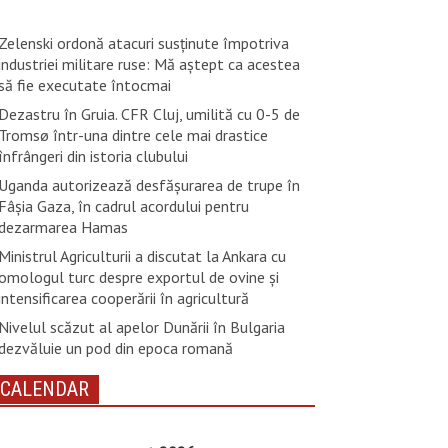
Zelenski ordonă atacuri susţinute împotriva
industriei militare ruse: Mă aştept ca acestea
să fie executate întocmai
Dezastru în Gruia. CFR Cluj, umilită cu 0-5 de
Tromsø într-una dintre cele mai drastice
înfrângeri din istoria clubului
Uganda autorizează desfăşurarea de trupe în
Fâşia Gaza, în cadrul acordului pentru
dezarmarea Hamas
Ministrul Agriculturii a discutat la Ankara cu
omologul turc despre exportul de ovine și
intensificarea cooperării în agricultură
Nivelul scăzut al apelor Dunării în Bulgaria
dezvăluie un pod din epoca romană
CALENDAR