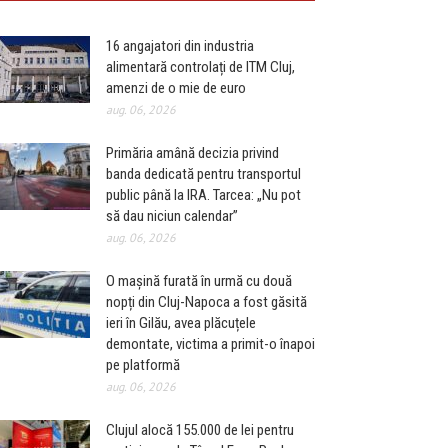
16 angajatori din industria
alimentară controlați de ITM Cluj,
amenzi de o mie de euro
aug. 06, 2026
Primăria amână decizia privind
banda dedicată pentru transportul
public până la IRA. Tarcea: „Nu pot
să dau niciun calendar”
aug. 06, 2026
O mașină furată în urmă cu două
nopți din Cluj-Napoca a fost găsită
ieri în Gilău, avea plăcuțele
demontate, victima a primit-o înapoi
pe platformă
aug. 06, 2026
Clujul alocă 155.000 de lei pentru