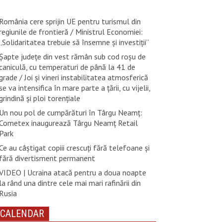
România cere sprijin UE pentru turismul din
regiunile de frontieră / Ministrul Economiei:
„Solidaritatea trebuie să însemne și investiții”
Șapte județe din vest rămân sub cod roșu de
caniculă, cu temperaturi de până la 41 de
grade / Joi și vineri instabilitatea atmosferică
se va intensifica în mare parte a țării, cu vijelii,
grindină și ploi torențiale
Un nou pol de cumpărături în Târgu Neamț:
Cometex inaugurează Târgu Neamț Retail
Park
Ce au câștigat copiii crescuți fără telefoane și
fără divertisment permanent
VIDEO | Ucraina atacă pentru a doua noapte
la rând una dintre cele mai mari rafinării din
Rusia
CALENDAR