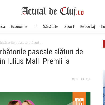
tica
Economie
IT
Sănătate
Sport
Reportaj
Cu
rbătorile pascale alături ...
bătorile pascale alături de
n Iulius Mall! Premii la
0
118