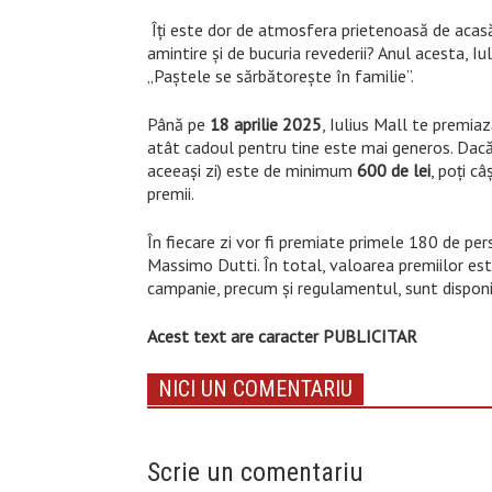
Îți este dor de atmosfera prietenoasă de acasă,
amintire și de bucuria revederii? Anul acesta, Iu
„Paștele se sărbătorește în familie”.
Până pe
18 aprilie 2025
, Iulius Mall te premia
atât cadoul pentru tine este mai generos. Dacă
aceeași zi) este de minimum
600 de lei
, poți câ
premii.
În fiecare zi vor fi premiate primele 180 de per
Massimo Dutti. În total, valoarea premiilor es
campanie, precum și regulamentul, sunt dispon
Acest text are caracter PUBLICITAR
NICI UN COMENTARIU
Scrie un comentariu