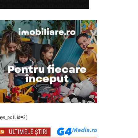
ays_poll id=2]
ULTIMELE ȘTIRI