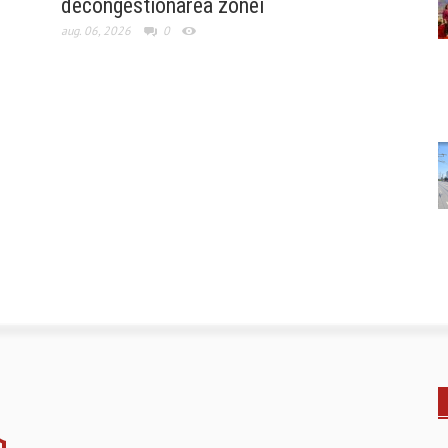
decongestionarea zonei
aug. 06, 2026
0