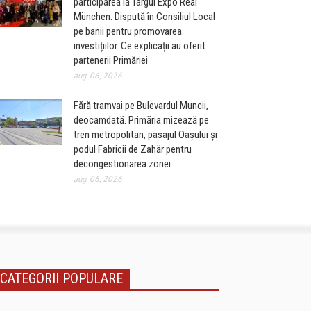
participarea la Târgul Expo Real
München. Dispută în Consiliul Local
pe banii pentru promovarea
investițiilor. Ce explicații au oferit
partenerii Primăriei
aug. 06, 2026
Fără tramvai pe Bulevardul Muncii,
deocamdată. Primăria mizează pe
tren metropolitan, pasajul Oașului și
podul Fabricii de Zahăr pentru
decongestionarea zonei
aug. 06, 2026
CATEGORII POPULARE