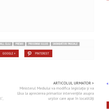
ALL CLUJ
PREMII
PROGRAM IULIUS
SARABATORI PASCALE
GOOGLE +
PINTEREST
ARTICOLUL URMATOR >
« 
Ministerul Mediului va modifica legislația și va
lăsa la aprecierea primarilor intervențiile asupra
”,
urșilor care apar în localități