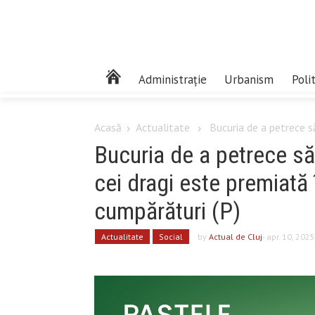
Administrație
Urbanism
Poli
Acasă
Actualitate
Bucuria de a petrece să
Bucuria de a petrece săr
cei dragi este premiată î
cumpărături (P)
Actualitate
Social
by
Actual de Cluj
- apr. 10, 2025