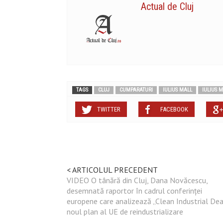
Actual de Cluj
TAGS
CLUJ
CUMPARATURI
IULIUS MALL
IULIUS M
TWITTER
FACEBOOK
< ARTICOLUL PRECEDENT
VIDEO O tânără din Cluj, Dana Novăcescu,
desemnată raportor în cadrul conferinței
europene care analizează „Clean Industrial Deal
noul plan al UE de reindustrializare