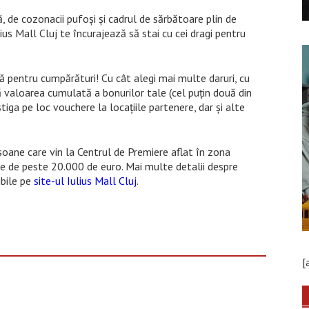
 de cozonacii pufoși și cadrul de sărbătoare plin de
lius Mall Cluj te încurajează să stai cu cei dragi pentru
ză pentru cumpărături! Cu cât alegi mai multe daruri, cu
 valoarea cumulată a bonurilor tale (cel puțin două din
știga pe loc vouchere la locațiile partenere, dar și alte
soane care vin la Centrul de Premiere aflat în zona
te de peste 20.000 de euro. Mai multe detalii despre
ibile pe
site-ul Iulius Mall Cluj
.
[