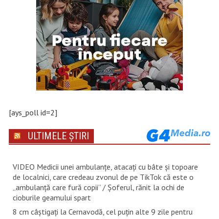
[ays_poll id=2]
ULTIMELE ȘTIRI
VIDEO Medicii unei ambulanțe, atacați cu bâte și topoare
de localnici, care credeau zvonul de pe TikTok că este o
„ambulanță care fură copii” / Șoferul, rănit la ochi de
cioburile geamului spart
8 cm câștigați la Cernavodă, cel puțin alte 9 zile pentru