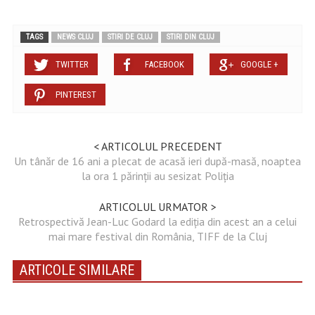
TAGS
NEWS CLUJ
STIRI DE CLUJ
STIRI DIN CLUJ
TWITTER
FACEBOOK
GOOGLE +
PINTEREST
< ARTICOLUL PRECEDENT
Un tânăr de 16 ani a plecat de acasă ieri după-masă, noaptea
la ora 1 părinții au sesizat Poliția
ARTICOLUL URMATOR >
Retrospectivă Jean-Luc Godard la ediția din acest an a celui
mai mare festival din România, TIFF de la Cluj
ARTICOLE SIMILARE