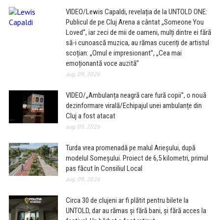
VIDEO/Lewis Capaldi, revelația de la UNTOLD ONE:
Publicul de pe Cluj Arena a cântat „Someone You
Loved”, iar zeci de mii de oameni, mulți dintre ei fără
să-i cunoască muzica, au rămas cuceriți de artistul
scoțian: „Omul e impresionant”, „Cea mai
emoționantă voce auzită”
aug. 09, 2026
VIDEO/„Ambulanța neagră care fură copii”, o nouă
dezinformare virală/Echipajul unei ambulanțe din
Cluj a fost atacat
aug. 09, 2026
Turda vrea promenadă pe malul Arieșului, după
modelul Someșului. Proiect de 6,5 kilometri, primul
pas făcut în Consiliul Local
aug. 09, 2026
Circa 30 de clujeni ar fi plătit pentru bilete la
UNTOLD, dar au rămas și fără bani, și fără acces la