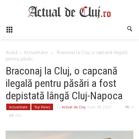
Acasă
Actualitate
Braconaj la Cluj, o capcană ilegală
pentru păsări ...
Braconaj la Cluj, o capcană
ilegală pentru păsări a fost
depistată lângă Cluj-Napoca
Actualitate
Top News
by
Actual de Cluj
- mart. 08, 2023
0
565