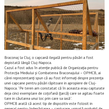
Braconaj la Cluj, o capcană ilegală pentru păsări a fost
depistată lângă Cluj-Napoca.
Cazul a fost adus în atenție publică de Organizația pentru
Protecția Mediului și Combaterea Braconajului – OPMCB, ai
cărei reprezentanți spun că au fost informați despre prezența
unei capcane pentru păsări răpitoare in apropiere de Cluj-
Napoca. ”Pe teren am constatat că în aceasta erau capturate
deja cinci exemplare de coțofană (țarcă) care se agitau foarte
tare in căutarea unui loc prin care sa iasă”.
OPMCB arată că acest tip de dispozitiv este folosit in
general pentru îndepărtarea – capturare, urmată probabil de