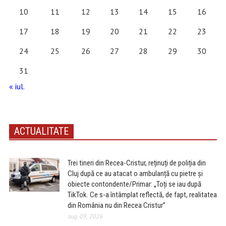
10
11
12
13
14
15
16
17
18
19
20
21
22
23
24
25
26
27
28
29
30
31
« iul.
ACTUALITATE
Trei tineri din Recea-Cristur, reținuți de poliția din
Cluj după ce au atacat o ambulanță cu pietre și
obiecte contondente/Primar: „Toți se iau după
TikTok. Ce s-a întâmplat reflectă, de fapt, realitatea
din România nu din Recea Cristur”
aug. 09, 2026