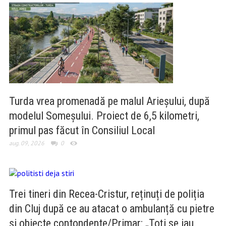
Turda vrea promenadă pe malul Arieșului, după
modelul Someșului. Proiect de 6,5 kilometri,
primul pas făcut în Consiliul Local
aug. 09, 2026
0
Trei tineri din Recea-Cristur, reținuți de poliția
din Cluj după ce au atacat o ambulanță cu pietre
și obiecte contondente/Primar: „Toți se iau