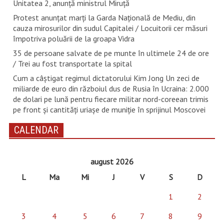
Unitatea 2, anunță ministrul Miruță
Protest anunțat marți la Garda Națională de Mediu, din
cauza mirosurilor din sudul Capitalei / Locuitorii cer măsuri
împotriva poluării de la groapa Vidra
35 de persoane salvate de pe munte în ultimele 24 de ore
/ Trei au fost transportate la spital
Cum a câștigat regimul dictatorului Kim Jong Un zeci de
miliarde de euro din războiul dus de Rusia în Ucraina: 2.000
de dolari pe lună pentru fiecare militar nord-coreean trimis
pe front și cantități uriașe de muniție în sprijinul Moscovei
CALENDAR
august 2026
L
Ma
Mi
J
V
S
D
1
2
3
4
5
6
7
8
9