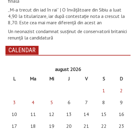
finală
„M-a trecut din iad în rai” | O învățătoare din Sibiu a luat
4,90 la titularizare, iar după contestație nota a crescut la
8,70. Este cea mai mare diferență din acest an
Un neonazist condamnat susţinut de conservatorii britanici
renunţă la candidatură
CALENDAR
august 2026
L
Ma
Mi
J
V
S
D
1
2
3
4
5
6
7
8
9
10
11
12
13
14
15
16
17
18
19
20
21
22
23