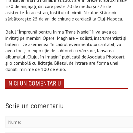
Transilvania și nu numai. Institutul are în prezent aproximativ
570 de angajați, din care peste 70 de medici și 275 de
asistente. În acest an, Institutul Inimii ”Niculae Stăncioiu”
sărbătorește 25 de ani de chirurgie cardiacă la Cluj-Napoca.
Balul “Împreună pentru Inima Transilvaniei” îi va avea ca
invitați pe membrii Operei Maghiare – soliști, instrumentiști și
balerini. De asemenea, în cadrul evenimentului caritabil, va
avea loc și o expoziție de tablouri cu vânzare, lansarea
albumului „Clujul în Imagini” publicată de Asociația Photoart
și o tombolă cu licitație. Biletul de intrare are forma unei
donații minime de 100 de euro.
NICI UN COMENTARIU
Scrie un comentariu