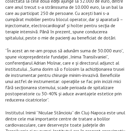
colectată la cele două ediții ajunge la 32.000 de euro, dintre
care anul trecut s-a strânssuma de 10.000 euro, la un bal la
care au participat 250 de persoane. Cu acești bani s-a
cumpărat mobilier pentru blocul operator, dar și aparatură –
injectomate, electrocardiograf și holter pentru secția de
terapie intensivă. Până în prezent, spune conducerea
spitalului, peste o mie de pacienți au beneficiat de dotări.
“În acest an ne-am propus să adunăm suma de 30.000 euro”,
spune vicepreședintele fundației „Inima Transilvaniei”,
conferențiarul Adrian Molnar, care e și directorul adjunct al
institutului. „Suma dorim să o folosim la achiziționarea trusei
de instrumentar pentru chirurgie minim-invazivă. Beneficiile
unui astfel de instrumentar: operațiile se fac prin incizii mici
fără secționarea sternului, scade perioada de spitalizare
postoperatorie cu 30-40% și aduce avantajele estetice prin
reducerea cicatricelor”.
Institutul Inimii ”Niculae Stăncioiu” din Cluj-Napoca este unul
dintre cele mai importante centre de tratare a bolilor
cardiovasculare, care deservește toate județele din