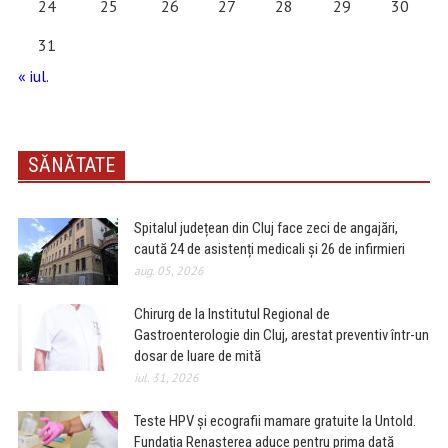
24
25
26
27
28
29
30
31
« iul.
SĂNĂTATE
Spitalul județean din Cluj face zeci de angajări,
caută 24 de asistenți medicali și 26 de infirmieri
aug. 05, 2026
Chirurg de la Institutul Regional de
Gastroenterologie din Cluj, arestat preventiv într-un
dosar de luare de mită
iul. 31, 2026
Teste HPV și ecografii mamare gratuite la Untold.
Fundația Renașterea aduce pentru prima dată