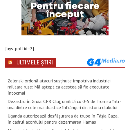
[ays_poll id=2]
ULTIMELE ȘTIRI
Zelenski ordonă atacuri susţinute împotriva industriei
militare ruse: Mă aştept ca acestea să fie executate
întocmai
Dezastru în Gruia. CFR Cluj, umilită cu 0-5 de Tromsø într-
una dintre cele mai drastice înfrângeri din istoria clubului
Uganda autorizează desfăşurarea de trupe în Fâşia Gaza,
în cadrul acordului pentru dezarmarea Hamas