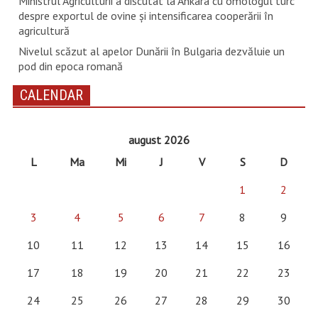
Ministrul Agriculturii a discutat la Ankara cu omologul turc
despre exportul de ovine și intensificarea cooperării în
agricultură
Nivelul scăzut al apelor Dunării în Bulgaria dezvăluie un
pod din epoca romană
CALENDAR
august 2026
L
Ma
Mi
J
V
S
D
1
2
3
4
5
6
7
8
9
10
11
12
13
14
15
16
17
18
19
20
21
22
23
24
25
26
27
28
29
30