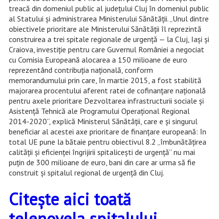
treacă din domeniul public al județului Cluj în domeniul public
al Statului și administrarea Ministerului Sănătății. „Unul dintre
obiectivele prioritare ale Ministerului Sănătății îl reprezintă
construirea a trei spitale regionale de urgență — la Cluj, Iași și
Craiova, investiție pentru care Guvernul României a negociat
cu Comisia Europeană alocarea a 150 milioane de euro
reprezentând contribuția națională, conform
memorandumului prin care, în martie 2015, a fost stabilită
majorarea procentului aferent ratei de cofinanțare națională
pentru axele prioritare Dezvoltarea infrastructurii sociale și
Asistență Tehnică ale Programului Operațional Regional
2014-2020”, explică Ministerul Sănătății, care e și singurul
beneficiar al acestei axe prioritare de finanțare europeană: în
total UE pune la bătaie pentru obiectivul 8.2 „îmbunătățirea
calității și eficienței îngrijirii spitalicești de urgență” nu mai
puțin de 300 milioane de euro, bani din care ar urma să fie
construit și spitalul regional de urgență din Cluj.
Citește aici toată
telenovela spitalului