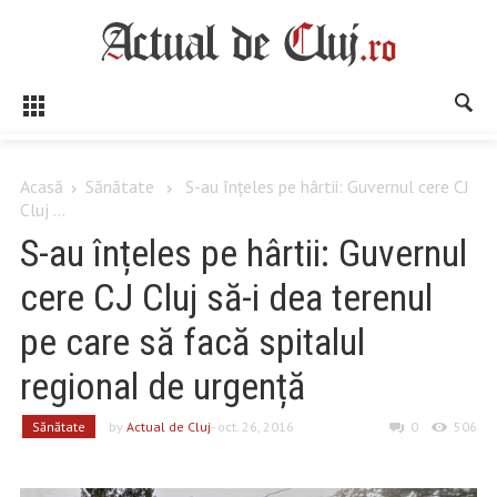
Acasă
Sănătate
S-au înțeles pe hârtii: Guvernul cere CJ
Cluj ...
S-au înțeles pe hârtii: Guvernul
cere CJ Cluj să-i dea terenul
pe care să facă spitalul
regional de urgență
Sănătate
by
Actual de Cluj
- oct. 26, 2016
0
506