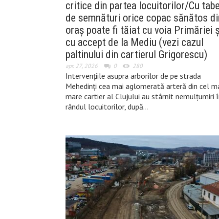
critice din partea locuitorilor/Cu tabe
de semnături orice copac sănătos di
oraș poate fi tăiat cu voia Primăriei ș
cu accept de la Mediu (vezi cazul
paltinului din cartierul Grigorescu)
apr. 27, 2026
0
280
Intervențiile asupra arborilor de pe strada
Mehedinți cea mai aglomerată arteră din cel m
mare cartier al Clujului au stârnit nemulțumiri 
rândul locuitorilor, după…