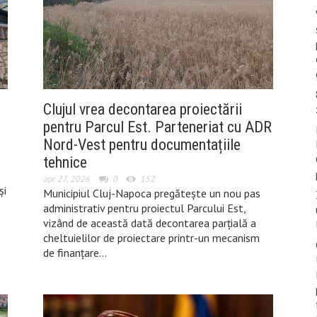
Clujul vrea decontarea proiectării
pentru Parcul Est. Parteneriat cu ADR
Nord-Vest pentru documentațiile
tehnice
apr. 27, 2026
0
152
și
Municipiul Cluj-Napoca pregătește un nou pas
administrativ pentru proiectul Parcului Est,
vizând de această dată decontarea parțială a
cheltuielilor de proiectare printr-un mecanism
de finanțare…