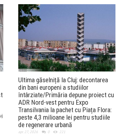
Ultima găselniță la Cluj: decontarea
din bani europeni a studiilor
t
întârziate/Primăria depune proiect cu
ADR Nord-vest pentru Expo
Transilvania la pachet cu Piața Flora:
uj
peste 4,3 milioane lei pentru studiile
de regenerare urbană
apr. 27, 2026
0
221