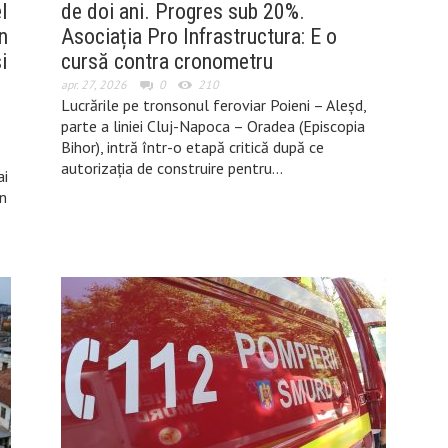
l
de doi ani. Progres sub 20%.
n
Asociația Pro Infrastructura: E o
i
cursă contra cronometru
apr. 27, 2026
0
210
Lucrările pe tronsonul feroviar Poieni – Aleșd,
parte a liniei Cluj-Napoca – Oradea (Episcopia
Bihor), intră într-o etapă critică după ce
autorizația de construire pentru…
ai
în