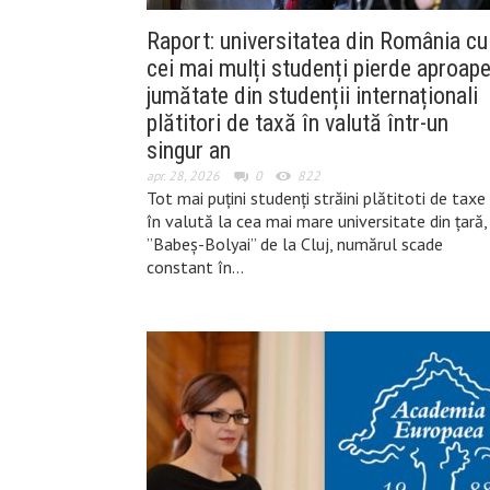
Raport: universitatea din România cu
cei mai mulți studenți pierde aproap
jumătate din studenții internaționali
plătitori de taxă în valută într-un
singur an
apr. 28, 2026
0
822
Tot mai puțini studenți străini plătitoti de taxe
în valută la cea mai mare universitate din țară,
”Babeș-Bolyai” de la Cluj, numărul scade
constant în…