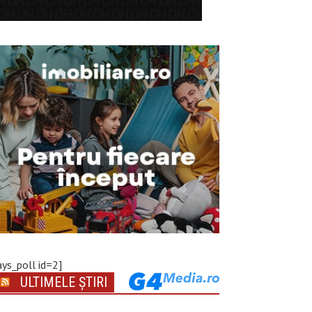
ays_poll id=2]
ULTIMELE ȘTIRI