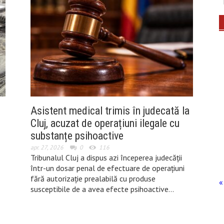
Asistent medical trimis în judecată la
Cluj, acuzat de operațiuni ilegale cu
substanțe psihoactive
apr. 27, 2026
0
116
Tribunalul Cluj a dispus azi începerea judecății
într-un dosar penal de efectuare de operațiuni
fără autorizație prealabilă cu produse
«
susceptibile de a avea efecte psihoactive…