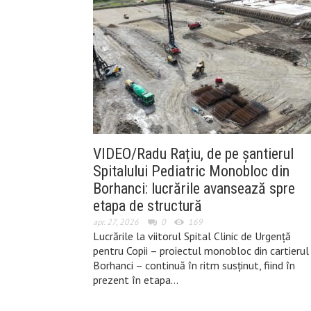
VIDEO/Radu Rațiu, de pe șantierul
Spitalului Pediatric Monobloc din
Borhanci: lucrările avansează spre
etapa de structură
apr. 27, 2026
0
169
Lucrările la viitorul Spital Clinic de Urgență
pentru Copii – proiectul monobloc din cartierul
Borhanci – continuă în ritm susținut, fiind în
prezent în etapa…