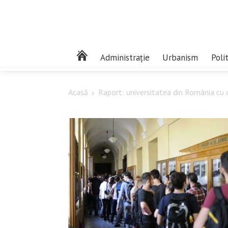
Administrație
Urbanism
Poli
Acasă
Raport: universitatea din România cu ce