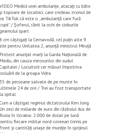
VIDEO Medicii unei ambulanțe, atacați cu bâte
și topoare de localnici, care credeau zvonul de
pe TikTok că este o „ambulanță care fură
copii” / Șoferul, rănit la ochi de cioburile
geamului spart
8 cm câștigați la Cernavodă, cel puțin alte 9
zile pentru Unitatea 2, anunță ministrul Miruță
Protest anunțat marți la Garda Națională de
Mediu, din cauza mirosurilor din sudul
Capitalei / Locuitorii cer măsuri împotriva
poluării de la groapa Vidra
35 de persoane salvate de pe munte în
ultimele 24 de ore / Trei au fost transportate
la spital
Cum a câștigat regimul dictatorului Kim Jong
Un zeci de miliarde de euro din războiul dus de
Rusia în Ucraina: 2.000 de dolari pe lună
pentru fiecare militar nord-coreean trimis pe
front și cantități uriașe de muniție în sprijinul