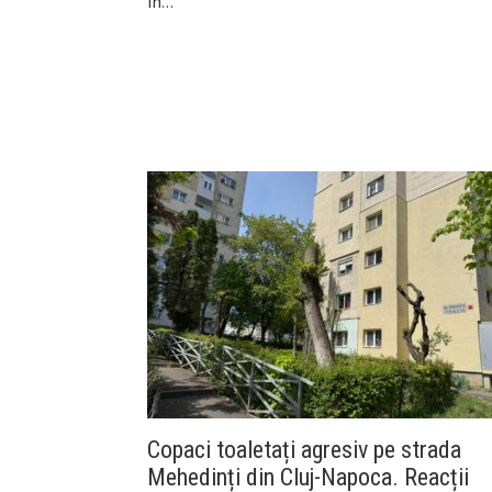
în…
Copaci toaletați agresiv pe strada
Mehedinți din Cluj-Napoca. Reacții