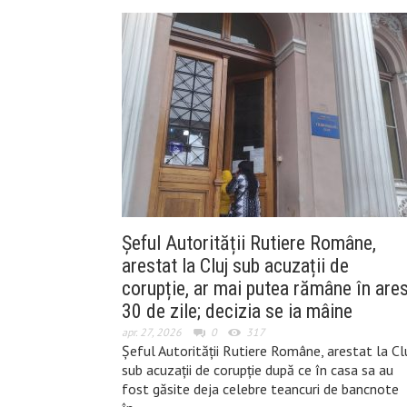
Șeful Autorității Rutiere Române,
arestat la Cluj sub acuzații de
corupție, ar mai putea rămâne în ares
30 de zile; decizia se ia mâine
apr. 27, 2026
0
317
Șeful Autorității Rutiere Române, arestat la Cl
sub acuzații de corupție după ce în casa sa au
fost găsite deja celebre teancuri de bancnote