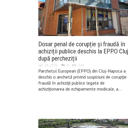
Dosar penal de corupție și fraudă în
achiziții publice deschis la EPPO Cluj
după percheziții
apr. 28, 2026
0
210
Parchetul European (EPPO) din Cluj-Napoca a
deschis o anchetă privind suspiciuni de corupție 
fraudă în achiziții publice legate de
achiziționarea de echipamente medicale, a…