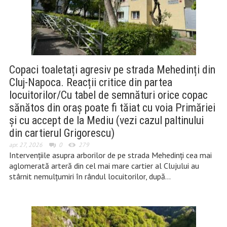
Copaci toaletați agresiv pe strada Mehedinți din
Cluj-Napoca. Reacții critice din partea
locuitorilor/Cu tabel de semnături orice copac
sănătos din oraș poate fi tăiat cu voia Primăriei
și cu accept de la Mediu (vezi cazul paltinului
din cartierul Grigorescu)
apr. 27, 2026
0
279
Intervențiile asupra arborilor de pe strada Mehedinți cea mai
aglomerată arteră din cel mai mare cartier al Clujului au
stârnit nemulțumiri în rândul locuitorilor, după…