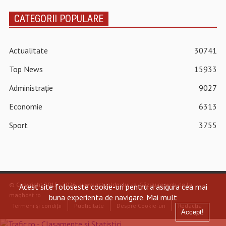
CATEGORII POPULARE
Actualitate
30741
Top News
15933
Administrație
9027
Economie
6313
Sport
3755
© Copyright 2015 - 2026 - www.actualdecluj.ro.
Găzduire web de la
Acest site foloseste cookie-uri pentru a asigura cea mai
maghost.ro
.
buna experienta de navigare.
Mai mult
Termeni și condiții
Publicitate
Despre Cookie-uri
Redacția
Accept!