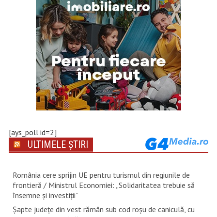
[ays_poll id=2]
ULTIMELE ȘTIRI
România cere sprijin UE pentru turismul din regiunile de
frontieră / Ministrul Economiei: „Solidaritatea trebuie să
însemne și investiții”
Șapte județe din vest rămân sub cod roșu de caniculă, cu