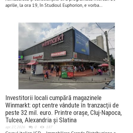
aprilie, la ora 19, în Studioul Euphorion, e vorba…
Investitorii locali cumpără magazinele
Winmarkt: opt centre vândute în tranzacţii de
peste 32 mil. euro. Printre oraşe, Cluj-Napoca,
Tulcea, Alexandria şi Slatina
apr. 27, 2026
0
187