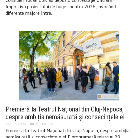
Consilierii locali USR au depus o contestație oficială
împotriva proiectului de buget pentru 2026, invocând
diferențe majore între…
Premieră la Teatrul Național din Cluj-Napoca,
despre ambiția nemăsurată și consecințele ei
apr. 27, 2026
0
138
Premieră la Teatrul Național din Cluj-Napoca, despre ambiția
nemăsurată și consecințele ei. E programată miercuri 29