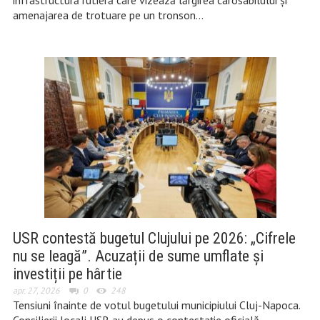
infrastructură rutieră care vizează lărgirea carosabilului și
amenajarea de trotuare pe un tronson…
USR contestă bugetul Clujului pe 2026: „Cifrele
nu se leagă”. Acuzații de sume umflate și
investiții pe hârtie
apr. 27, 2026
0
248
Tensiuni înainte de votul bugetului municipiului Cluj-Napoca.