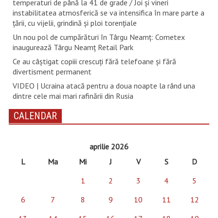
temperaturi de până la 41 de grade / Joi și vineri
instabilitatea atmosferică se va intensifica în mare parte a
țării, cu vijelii, grindină și ploi torențiale
Un nou pol de cumpărături în Târgu Neamț: Cometex
inaugurează Târgu Neamț Retail Park
Ce au câștigat copiii crescuți fără telefoane și fără
divertisment permanent
VIDEO | Ucraina atacă pentru a doua noapte la rând una
dintre cele mai mari rafinării din Rusia
CALENDAR
aprilie 2026
L
Ma
Mi
J
V
S
D
1
2
3
4
5
6
7
8
9
10
11
12