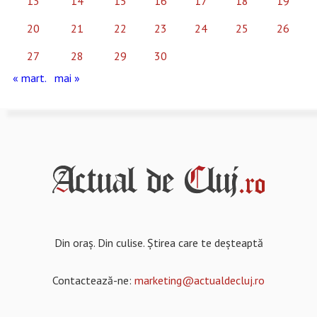
13
14
15
16
17
18
19
20
21
22
23
24
25
26
27
28
29
30
« mart.
mai »
Din oraș. Din culise. Știrea care te deșteaptă
Contactează-ne:
marketing@actualdecluj.ro