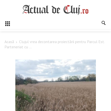
Acasă
Clujul vrea decontarea proiectării pentru Parcul Est.
Parteneriat cu ...