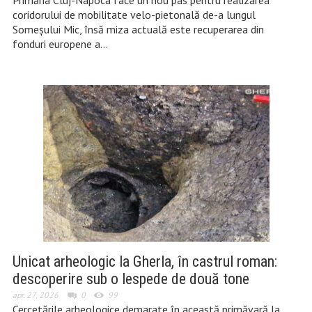
Primăria Cluj-Napoca face un nou pas pentru realizarea
coridorului de mobilitate velo-pietonală de-a lungul
Someșului Mic, însă miza actuală este recuperarea din
fonduri europene a…
Unicat arheologic la Gherla, în castrul roman:
descoperire sub o lespede de două tone
apr. 27, 2026
0
99
Cercetările arheologice demarate în această primăvară la