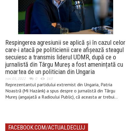
Respingerea agresiunii se aplică și în cazul celor
care-i atacă pe politicienii care afișează steagul
secuiesc a transmis liderul UDMR, după ce o
jurnalistă din Târgu Mureș a fost amenințată cu
moartea de un politician din Ungaria
nov. 05, 2022
0
163
Reprezentantul partidului extremist din Ungaria, Patria
Noastră (Mi Hazánk) a spus despre o jurnalistă din Târgu
Mureș (angajată a Radioului Public), că aceasta ar trebui…
FACEBOOK.COM/ACTUALDECLUJ