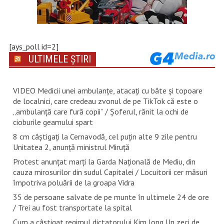
[ays_poll id=2]
ULTIMELE ȘTIRI
VIDEO Medicii unei ambulanțe, atacați cu bâte și topoare
de localnici, care credeau zvonul de pe TikTok că este o
„ambulanță care fură copii” / Șoferul, rănit la ochi de
cioburile geamului spart
8 cm câștigați la Cernavodă, cel puțin alte 9 zile pentru
Unitatea 2, anunță ministrul Miruță
Protest anunțat marți la Garda Națională de Mediu, din
cauza mirosurilor din sudul Capitalei / Locuitorii cer măsuri
împotriva poluării de la groapa Vidra
35 de persoane salvate de pe munte în ultimele 24 de ore
/ Trei au fost transportate la spital
Cum a câștigat regimul dictatorului Kim Jong Un zeci de