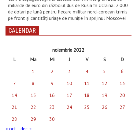
miliarde de euro din războiul dus de Rusia în Ucraina: 2.000
de dolari pe lună pentru fiecare militar nord-coreean trimis
pe front și cantități uriașe de muniție în sprijinul Moscovei
CALENDAR
noiembrie 2022
L
Ma
Mi
J
V
S
D
1
2
3
4
5
6
7
8
9
10
11
12
13
14
15
16
17
18
19
20
21
22
23
24
25
26
27
28
29
30
« oct.
dec. »