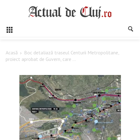
Acasă
Boc detaliază traseul Centurii Metropolitane,
proiect aprobat de Guvern, care ...