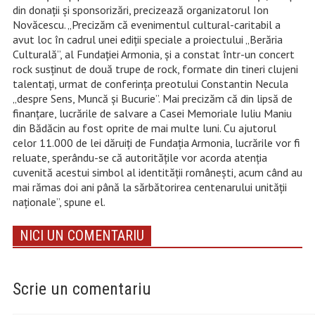
din donații și sponsorizări, precizează organizatorul Ion
Novăcescu. „Precizăm că evenimentul cultural-caritabil a
avut loc în cadrul unei ediții speciale a proiectului „Berăria
Culturală”, al Fundației Armonia, și a constat într-un concert
rock susținut de două trupe de rock, formate din tineri clujeni
talentați, urmat de conferința preotului Constantin Necula
„despre Sens, Muncă și Bucurie”. Mai precizăm că din lipsă de
finanțare, lucrările de salvare a Casei Memoriale Iuliu Maniu
din Bădăcin au fost oprite de mai multe luni. Cu ajutorul
celor 11.000 de lei dăruiți de Fundația Armonia, lucrările vor fi
reluate, sperându-se că autoritățile vor acorda atenția
cuvenită acestui simbol al identității românești, acum când au
mai rămas doi ani până la sărbătorirea centenarului unității
naționale”, spune el.
NICI UN COMENTARIU
Scrie un comentariu