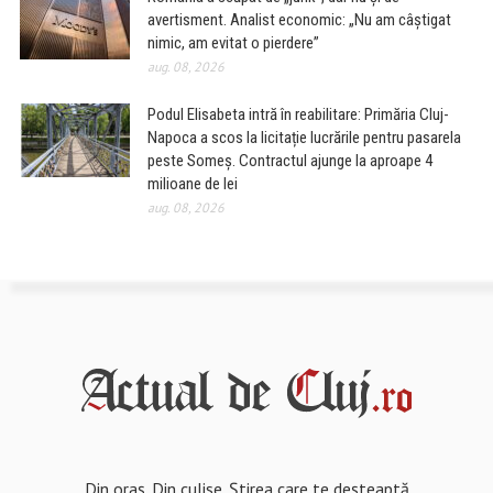
avertisment. Analist economic: „Nu am câștigat
nimic, am evitat o pierdere”
aug. 08, 2026
Podul Elisabeta intră în reabilitare: Primăria Cluj-
Napoca a scos la licitație lucrările pentru pasarela
peste Someș. Contractul ajunge la aproape 4
milioane de lei
aug. 08, 2026
Din oraș. Din culise. Știrea care te deșteaptă