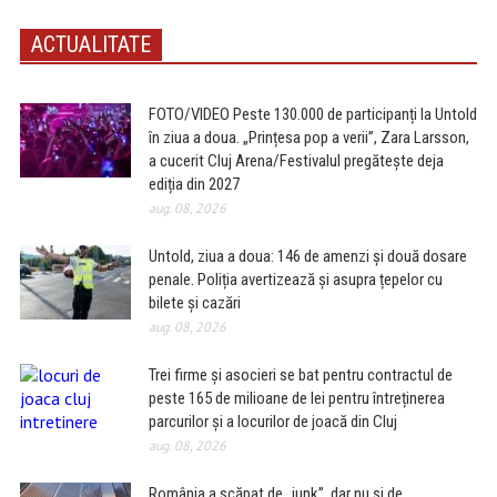
ACTUALITATE
FOTO/VIDEO Peste 130.000 de participanți la Untold
în ziua a doua. „Prințesa pop a verii”, Zara Larsson,
a cucerit Cluj Arena/Festivalul pregătește deja
ediția din 2027
aug. 08, 2026
Untold, ziua a doua: 146 de amenzi și două dosare
penale. Poliția avertizează și asupra țepelor cu
bilete și cazări
aug. 08, 2026
Trei firme și asocieri se bat pentru contractul de
peste 165 de milioane de lei pentru întreținerea
parcurilor și a locurilor de joacă din Cluj
aug. 08, 2026
România a scăpat de „junk”, dar nu și de