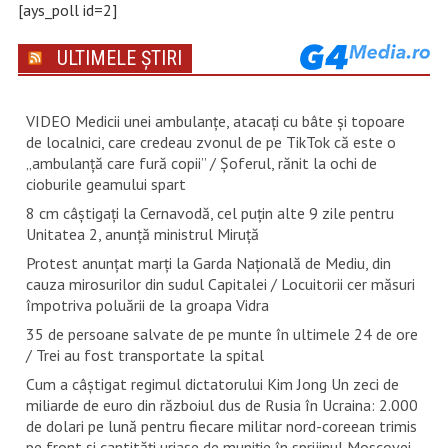
[ays_poll id=2]
ULTIMELE ȘTIRI
VIDEO Medicii unei ambulanțe, atacați cu bâte și topoare
de localnici, care credeau zvonul de pe TikTok că este o
„ambulanță care fură copii” / Șoferul, rănit la ochi de
cioburile geamului spart
8 cm câștigați la Cernavodă, cel puțin alte 9 zile pentru
Unitatea 2, anunță ministrul Miruță
Protest anunțat marți la Garda Națională de Mediu, din
cauza mirosurilor din sudul Capitalei / Locuitorii cer măsuri
împotriva poluării de la groapa Vidra
35 de persoane salvate de pe munte în ultimele 24 de ore
/ Trei au fost transportate la spital
Cum a câștigat regimul dictatorului Kim Jong Un zeci de
miliarde de euro din războiul dus de Rusia în Ucraina: 2.000
de dolari pe lună pentru fiecare militar nord-coreean trimis
pe front și cantități uriașe de muniție în sprijinul Moscovei