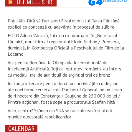
ULTIMELE ȘTIRI
Poți slăbi fără să faci sport? Nutriționistul Tania Fântână
explică ce contează cu adevărat în procesul de slăbire
FOTO Adrian Văncică, într-un rol dramatic în „Nu e locul
tău aici”, noul film al regizorului Florin Șerban / Premiera,
duminică, în Competiția Oficială a Festivalului de Film de la
Locarno
Aur pentru România la Olimpiada Internațională de
Inteligență Artificială. Toți cei opt elevi români s-au întors
cu medalii: trei de aur, două de argint și trei de bronz
Instanța interzice pentru două luni activitățile cu deșeuri
ale unei firme cercetate de Parchetul General, pe un teren
de 4 hectare din Constanța / Cauțiune de 250.000 de lei /
Printre acționari, fosta soție a procurorului Ștefan Niță
Adio, centru? Stânga din SUA se radicalizează și oferă
muniție electorală republicanilor
CALENDAR