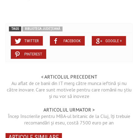
TAGS
BIBLIOTECA JUDEŢEANĂ
TWITTER
FACEBOOK
GOOGLE +
PINTEREST
< ARTICOLUL PRECEDENT
Au aflat de ce banii din IT merg către munca ieftină și nu
către inovare. Care sunt motivele pentru care românii nu știu
și nu vor să inoveze
ARTICOLUL URMATOR >
Încep înscrierile pentru MBA-ul britanic de la Cluj, îți trebuie
recomandări și eseu, costă 7500 euro pe an
ARTICOLE SIMILARE