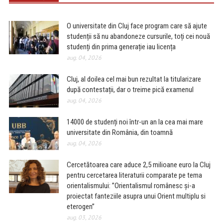
O universitate din Cluj face program care să ajute
studenții să nu abandoneze cursurile, toți cei nouă
studenți din prima generație iau licența
aug. 04, 2026
Cluj, al doilea cel mai bun rezultat la titularizare
după contestații, dar o treime pică examenul
aug. 04, 2026
14000 de studenți noi într-un an la cea mai mare
universitate din România, din toamnă
aug. 04, 2026
Cercetătoarea care aduce 2,5 milioane euro la Cluj
pentru cercetarea literaturii comparate pe tema
orientalismului: ”Orientalismul românesc și-a
proiectat fanteziile asupra unui Orient multiplu si
eterogen”
aug. 03, 2026