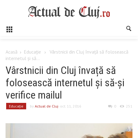
Acasă
Educaţie
Vârstnicii din Cluj învață să folosească
internetul și să...
Vârstnicii din Cluj învață să
folosească internetul și să-și
verifice mailul
Educaţie
by
Actual de Cluj
- oct. 11, 2016
0
251