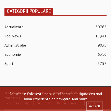
CATEGORII POPULARE
Actualitate
30765
Top News
15941
Administrație
9035
Economie
6316
Sport
3757
© Copyright 2015 - 2026 - www.actualdecluj.ro.
Găzduire web de la
Acest site foloseste cookie-uri pentru a asigura cea mai
maghost.ro
.
buna experienta de navigare.
Mai mult
Termeni și condiții
Publicitate
Despre Cookie-uri
Redacția
Accept!