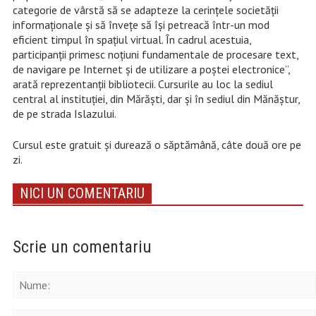
categorie de vârstă să se adapteze la cerinţele societăţii
informaţionale şi să înveţe să îşi petreacă într-un mod
eficient timpul în spaţiul virtual. În cadrul acestuia,
participanţii primesc noţiuni fundamentale de procesare text,
de navigare pe Internet şi de utilizare a poştei electronice”,
arată reprezentanții bibliotecii. Cursurile au loc la sediul
central al instituției, din Mărăști, dar și în sediul din Mănăștur,
de pe strada Islazului.
Cursul este gratuit și durează o săptămână, câte două ore pe
zi.
NICI UN COMENTARIU
Scrie un comentariu