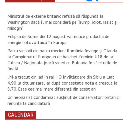
Ministrul de externe britanic refuză să răspundă la
Washington dacă îl mai consideră pe Trump „idiot, rasist şi
misogin”
Eclipsa de Soare din 12 august va reduce producția de
energie fotovoltaică în Europa
Patru victorii din patru meciuri: România învinge și Olanda
la Campionatul European de baschet feminin U18 de la
Tulcea / Naționala joacă vineri cu Bulgaria în sferturile de
finală
„M-a trecut din iad în rai” | O învățătoare din Sibiu a luat
4,90 la titularizare, iar după contestație nota a crescut la
8,70. Este cea mai mare diferență din acest an
Un neonazist condamnat susţinut de conservatorii britanici
renunţă la candidatură
CALENDAR