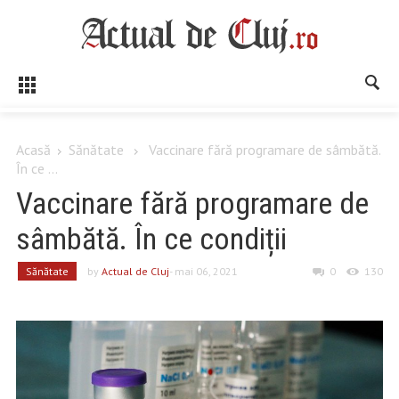
Acasă
Sănătate
Vaccinare fără programare de sâmbătă.
În ce ...
Vaccinare fără programare de
sâmbătă. În ce condiții
Sănătate
by
Actual de Cluj
- mai 06, 2021
0
130