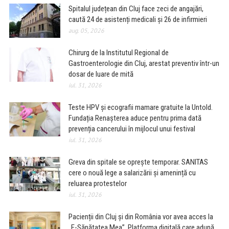
Spitalul județean din Cluj face zeci de angajări,
caută 24 de asistenți medicali și 26 de infirmieri
aug. 05, 2026
Chirurg de la Institutul Regional de
Gastroenterologie din Cluj, arestat preventiv într-un
dosar de luare de mită
iul. 31, 2026
Teste HPV și ecografii mamare gratuite la Untold.
Fundația Renașterea aduce pentru prima dată
prevenția cancerului în mijlocul unui festival
iul. 31, 2026
Greva din spitale se oprește temporar. SANITAS
cere o nouă lege a salarizării și amenință cu
reluarea protestelor
iul. 31, 2026
Pacienții din Cluj și din România vor avea acces la
„E-Sănătatea Mea”. Platforma digitală care adună