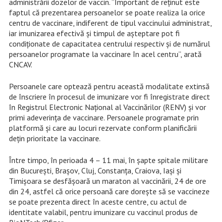
administrării dozelor de vaccin. ”Important de reținut este
faptul că prezentarea persoanelor se poate realiza la orice
centru de vaccinare, indiferent de tipul vaccinului administrat,
iar imunizarea efectivă și timpul de așteptare pot fi
condiționate de capacitatea centrului respectiv și de numărul
persoanelor programate la vaccinare în acel centru”, arată
CNCAV.
Persoanele care optează pentru această modalitate extinsă
de înscriere în procesul de imunizare vor fi înregistrate direct
în Registrul Electronic Național al Vaccinărilor (RENV) și vor
primi adeverința de vaccinare. Persoanele programate prin
platformă și care au locuri rezervate conform planificării
dețin prioritate la vaccinare.
Între timpo, în perioada 4 – 11 mai, în șapte spitale militare
din București, Brașov, Cluj, Constanța, Craiova, Iași și
Timișoara se desfășoară un maraton al vaccinării, 24 de ore
din 24, astfel că orice persoană care dorește să se vaccineze
se poate prezenta direct în aceste centre, cu actul de
identitate valabil, pentru imunizare cu vaccinul produs de