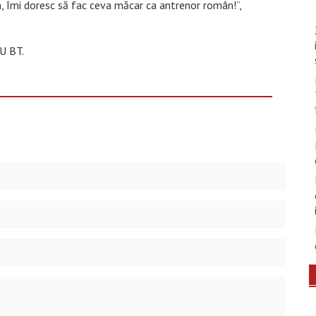
n, îmi doresc să fac ceva măcar ca antrenor român!”,
U BT.