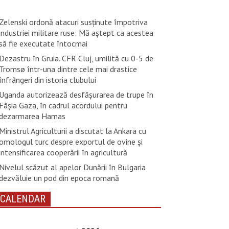
Zelenski ordonă atacuri susţinute împotriva
industriei militare ruse: Mă aştept ca acestea
să fie executate întocmai
Dezastru în Gruia. CFR Cluj, umilită cu 0-5 de
Tromsø într-una dintre cele mai drastice
înfrângeri din istoria clubului
Uganda autorizează desfăşurarea de trupe în
Fâşia Gaza, în cadrul acordului pentru
dezarmarea Hamas
Ministrul Agriculturii a discutat la Ankara cu
omologul turc despre exportul de ovine și
intensificarea cooperării în agricultură
Nivelul scăzut al apelor Dunării în Bulgaria
dezvăluie un pod din epoca romană
CALENDAR