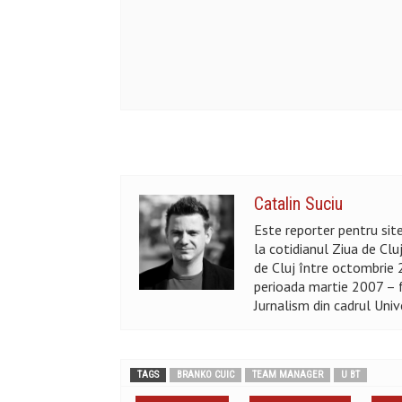
Catalin Suciu
Este reporter pentru site-
la cotidianul Ziua de Clu
de Cluj între octombrie 
perioada martie 2007 – f
Jurnalism din cadrul Unive
TAGS
BRANKO CUIC
TEAM MANAGER
U BT