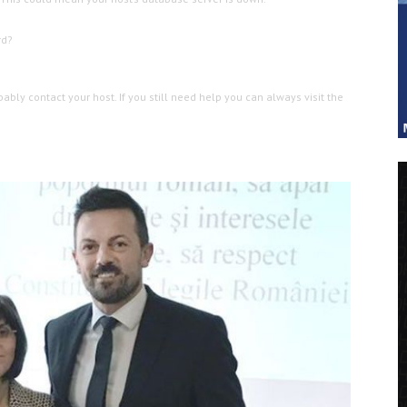
rd?
ly contact your host. If you still need help you can always visit the