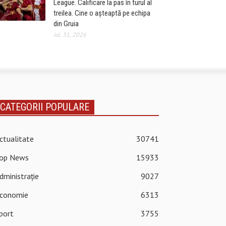
League. Calificare la pas în turul al
treilea. Cine o așteaptă pe echipa
din Gruia
iul. 31, 2026
CATEGORII POPULARE
ctualitate
30741
op News
15933
dministrație
9027
conomie
6313
port
3755