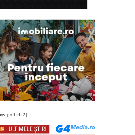
ays_poll id=2]
ULTIMELE ȘTIRI