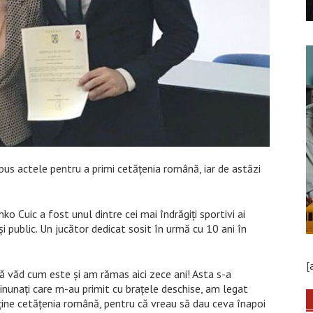
pus actele pentru a primi cetățenia română, iar de astăzi
 Cuic a fost unul dintre cei mai îndrăgiți sportivi ai
și public. Un jucător dedicat sosit în urmă cu 10 ani în
[
ă văd cum este și am rămas aici zece ani! Asta s-a
inunați care m-au primit cu brațele deschise, am legat
bține cetățenia română, pentru că vreau să dau ceva înapoi