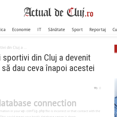
tica
Economie
IT
Sănătate
Sport
Reportaj
Cu
ivi din Cluj a ...
i sportivi din Cluj a devenit
 să dau ceva înapoi acestei
0
 database connection
mation in your
file is incorrect or that contact with the
wp-config.php
 This could mean your host’s database server is down.