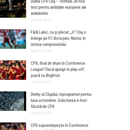
Dubla CFR Cluj – Tromsø, un nou
test pentru ambițiile europene ale
ardelenilor
aug. 05, 2026
Fără Lukic, ca și plecat, „U” Cluj o
învinge pe FC Botoșani. Nistor, în
istoria campionatului
aug. 03, 2026
CFR, final de drum în Conference
League? Dacă ajunge în play-off
joacă cu Brighton
aug. 03, 2026
Derby-ul Clujului, reprogramat pentru
luna octombrie. Solicitarea a fost
făcută de CFR
aug. 03, 2026
CFR supraviețuiește în Conference