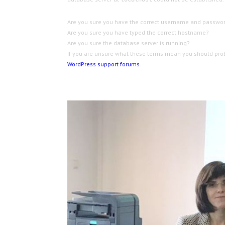
Are you sure you have the correct username and passwo
Are you sure you have typed the correct hostname?
Are you sure the database server is running?
If you are unsure what these terms mean you should probab
WordPress support forums
.