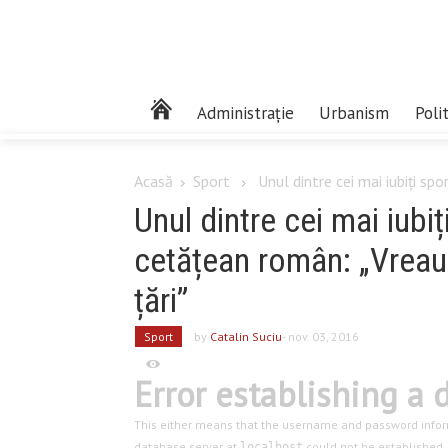
Administrație
Urbanism
Poli
Acasă
Sport
Unul dintre cei mai iubiți sport
Unul dintre cei mai iubiț
cetățean român: „Vreau
țări”
Sport
by
Catalin Suciu
- nov. 03, 2016
Error establishing a
This either means that the username and password infor
database server at
could not be established.
localhost