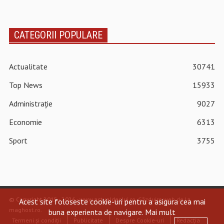
CATEGORII POPULARE
Actualitate
30741
Top News
15933
Administrație
9027
Economie
6313
Sport
3755
© Copyright 2015 - 2026 - www.actualdecluj.ro.
Găzduire web de la
Acest site foloseste cookie-uri pentru a asigura cea mai
maghost.ro
.
buna experienta de navigare.
Mai mult
Termeni și condiții
Publicitate
Despre Cookie-uri
Redacția