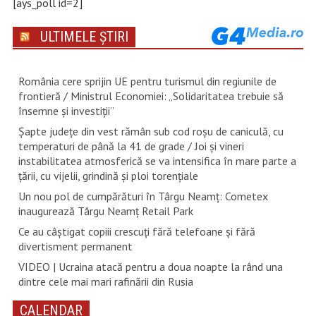
[ays_poll id=2]
ULTIMELE ȘTIRI
România cere sprijin UE pentru turismul din regiunile de
frontieră / Ministrul Economiei: „Solidaritatea trebuie să
însemne și investiții”
Șapte județe din vest rămân sub cod roșu de caniculă, cu
temperaturi de până la 41 de grade / Joi și vineri
instabilitatea atmosferică se va intensifica în mare parte a
țării, cu vijelii, grindină și ploi torențiale
Un nou pol de cumpărături în Târgu Neamț: Cometex
inaugurează Târgu Neamț Retail Park
Ce au câștigat copiii crescuți fără telefoane și fără
divertisment permanent
VIDEO | Ucraina atacă pentru a doua noapte la rând una
dintre cele mai mari rafinării din Rusia
CALENDAR