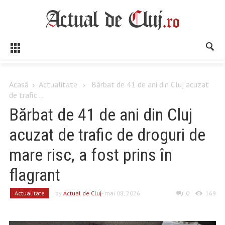
Acasă
Actualitate
Bărbat de 41 de ani din Cluj acuzat
de trafic ...
Bărbat de 41 de ani din Cluj
acuzat de trafic de droguri de
mare risc, a fost prins în
flagrant
Actualitate
by
Actual de Cluj
- mai 08, 2026
0
169