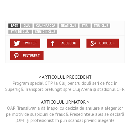
TAGS
CLUJ
CLUJ-NAPOCA
NEWS CLUJ
STIRI
STIRI CLUJ
STIRI DE CLUJ
STIRI DIN CLUJ
TWITTER
FACEBOOK
GOOGLE +
PINTEREST
< ARTICOLUL PRECEDENT
Program special CTP la Cluj pentru două seri de foc în
Superligă. Transport prelungit spre Cluj Arena și stadionul CFR
ARTICOLUL URMATOR >
OAR Transilvania dă înapoi cu decizia de anulare a alegerilor
pe motiv de suspiciuni de fraudă. Președintele ales se declară
„OM” și profesionist în plin scandal privind alegerile