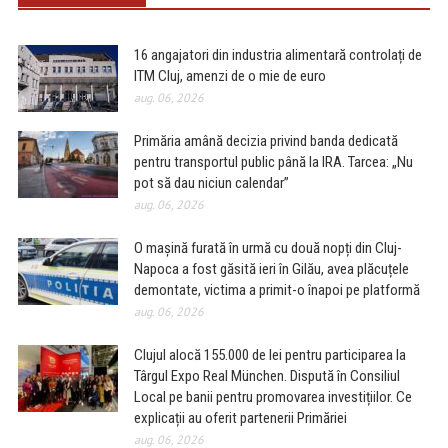
16 angajatori din industria alimentară controlați de
ITM Cluj, amenzi de o mie de euro
aug. 06, 2026
Primăria amână decizia privind banda dedicată
pentru transportul public până la IRA. Tarcea: „Nu
pot să dau niciun calendar”
aug. 06, 2026
O mașină furată în urmă cu două nopți din Cluj-
Napoca a fost găsită ieri în Gilău, avea plăcuțele
demontate, victima a primit-o înapoi pe platformă
aug. 06, 2026
Clujul alocă 155.000 de lei pentru participarea la
Târgul Expo Real München. Dispută în Consiliul
Local pe banii pentru promovarea investițiilor. Ce
explicații au oferit partenerii Primăriei
aug. 06, 2026