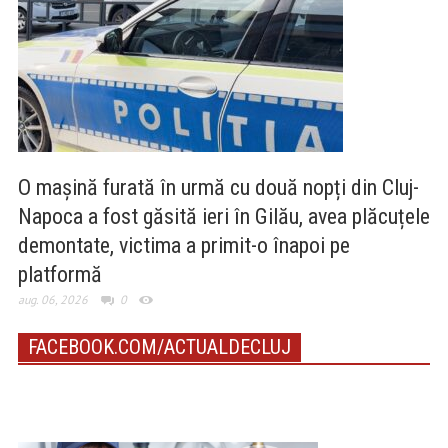
O mașină furată în urmă cu două nopți din Cluj-
Napoca a fost găsită ieri în Gilău, avea plăcuțele
demontate, victima a primit-o înapoi pe
platformă
aug. 06, 2026
0
FACEBOOK.COM/ACTUALDECLUJ