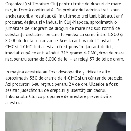
Organizată și Terorism Cluj pentru trafic de droguri de mare
risc, în formă continuată. Din probatoriul administrat, spun
anchetatorii, a rezultat că, în ultimele trei luni, bărbatul ar fi
procurat, deținut și vândut, în Cluj-Napoca, aproximativ o
jumătate de kilogram de droguri de mare risc sub formă de
substanțe cristaline, pe care le vindea cu sume între 1.800 și
8.000 de lei la o tranzacție. Acesta ar fi vândut ”cristal” – 3-
CMC și 4 CMC. Ieri acesta a fost prins în flagrant delict,
imediat după ce ar fi vândut 215 grame 4-CMC, drog de mare
risc, pentru suma de 8.000 de lei – ar reieși 37 de lei pe gram.
În mașina acestuia au fost descoperite și ridicate alte
aproximativ 550 de grame de 4-CMC și un cântar de precizie.
Azi procurorii l-au reținut pentru 24 de ore. Ulterior a fost
sesizat judecătorul de drepturi și libertăți din cadrul
Tribunalului Cluj cu propunere de arestare preventivă a
acestuia.