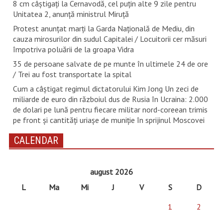
8 cm câștigați la Cernavodă, cel puțin alte 9 zile pentru
Unitatea 2, anunță ministrul Miruță
Protest anunțat marți la Garda Națională de Mediu, din
cauza mirosurilor din sudul Capitalei / Locuitorii cer măsuri
împotriva poluării de la groapa Vidra
35 de persoane salvate de pe munte în ultimele 24 de ore
/ Trei au fost transportate la spital
Cum a câștigat regimul dictatorului Kim Jong Un zeci de
miliarde de euro din războiul dus de Rusia în Ucraina: 2.000
de dolari pe lună pentru fiecare militar nord-coreean trimis
pe front și cantități uriașe de muniție în sprijinul Moscovei
CALENDAR
august 2026
L
Ma
Mi
J
V
S
D
1
2