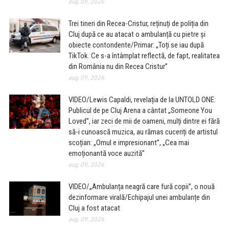
aug. 09, 2026
Trei tineri din Recea-Cristur, reținuți de poliția din
Cluj după ce au atacat o ambulanță cu pietre și
obiecte contondente/Primar: „Toți se iau după
TikTok. Ce s-a întâmplat reflectă, de fapt, realitatea
din România nu din Recea Cristur”
aug. 09, 2026
VIDEO/Lewis Capaldi, revelația de la UNTOLD ONE:
Publicul de pe Cluj Arena a cântat „Someone You
Loved”, iar zeci de mii de oameni, mulți dintre ei fără
să-i cunoască muzica, au rămas cuceriți de artistul
scoțian: „Omul e impresionant”, „Cea mai
emoționantă voce auzită”
aug. 09, 2026
VIDEO/„Ambulanța neagră care fură copii”, o nouă
dezinformare virală/Echipajul unei ambulanțe din
Cluj a fost atacat
aug. 09, 2026