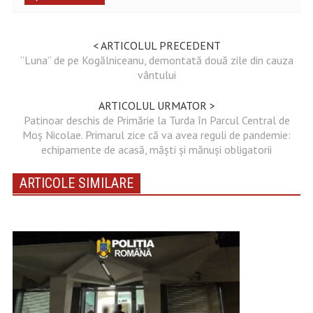
< ARTICOLUL PRECEDENT
”Luna” de pe Kogălniceanu, demontată două zile din cauza
vântului
ARTICOLUL URMATOR >
Patinoar deschis de Primărie la Turda în Parcul Central de
Moș Nicolae. Primarul zice că va avea reguli de pandemie:
echipamente de acasă, măști și mănuși obligatorii
ARTICOLE SIMILARE