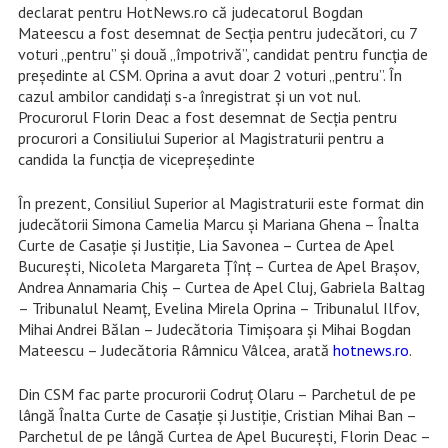
declarat pentru HotNews.ro că judecatorul Bogdan
Mateescu a fost desemnat de Secția pentru judecători, cu 7
voturi „pentru” și două „împotrivă”, candidat pentru funcția de
președinte al CSM. Oprina a avut doar 2 voturi „pentru”. În
cazul ambilor candidați s-a înregistrat și un vot nul.
Procurorul Florin Deac a fost desemnat de Secţia pentru
procurori a Consiliului Superior al Magistraturii pentru a
candida la funcţia de vicepreşedinte
În prezent, Consiliul Superior al Magistraturii este format din
judecătorii Simona Camelia Marcu şi Mariana Ghena – Înalta
Curte de Casaţie şi Justiţie, Lia Savonea – Curtea de Apel
Bucureşti, Nicoleta Margareta Ţînţ – Curtea de Apel Braşov,
Andrea Annamaria Chiş – Curtea de Apel Cluj, Gabriela Baltag
– Tribunalul Neamţ, Evelina Mirela Oprina – Tribunalul Ilfov,
Mihai Andrei Bălan – Judecătoria Timişoara şi Mihai Bogdan
Mateescu – Judecătoria Râmnicu Vâlcea, arată
hotnews.ro
.
Din CSM fac parte procurorii Codruţ Olaru – Parchetul de pe
lângă Înalta Curte de Casaţie şi Justiţie, Cristian Mihai Ban –
Parchetul de pe lângă Curtea de Apel Bucureşti, Florin Deac –