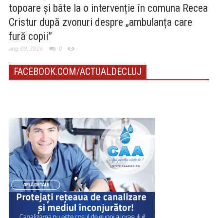
topoare și bâte la o intervenție în comuna Recea
Cristur după zvonuri despre „ambulanța care
fură copii”
aug. 09, 2026
0
FACEBOOK.COM/ACTUALDECLUJ