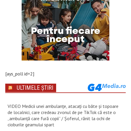
[ays_poll id=2]
ULTIMELE ȘTIRI
VIDEO Medicii unei ambulanțe, atacați cu bâte și topoare
de localnici, care credeau zvonul de pe TikTok că este o
„ambulanță care fură copii” / Șoferul, rănit la ochi de
cioburile geamului spart