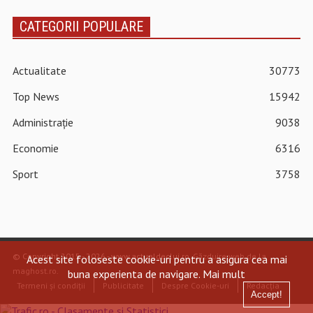
CATEGORII POPULARE
Actualitate
30773
Top News
15942
Administrație
9038
Economie
6316
Sport
3758
© Copyright 2015 - 2026 - www.actualdecluj.ro.
Găzduire web de la
Acest site foloseste cookie-uri pentru a asigura cea mai
maghost.ro
.
buna experienta de navigare.
Mai mult
Termeni și condiții
Publicitate
Despre Cookie-uri
Redacția
Accept!