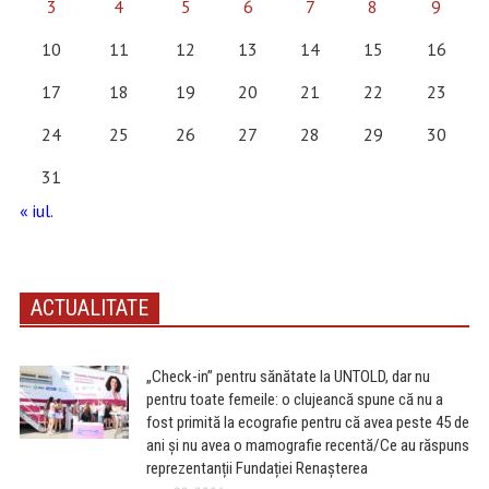
3
4
5
6
7
8
9
10
11
12
13
14
15
16
17
18
19
20
21
22
23
24
25
26
27
28
29
30
31
« iul.
ACTUALITATE
„Check-in” pentru sănătate la UNTOLD, dar nu
pentru toate femeile: o clujeancă spune că nu a
fost primită la ecografie pentru că avea peste 45 de
ani și nu avea o mamografie recentă/Ce au răspuns
reprezentanții Fundației Renașterea