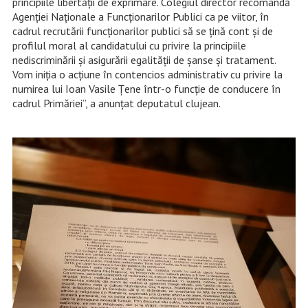
principiile libertății de exprimare. Colegiul director recomandă
Agenției Naționale a Funcționarilor Publici ca pe viitor, în
cadrul recrutării funcționarilor publici să se țină cont și de
profilul moral al candidatului cu privire la principiile
nediscriminării și asigurării egalității de șanse și tratament.
Vom iniția o acțiune în contencios administrativ cu privire la
numirea lui Ioan Vasile Țene într-o funcție de conducere în
cadrul Primăriei”, a anunțat deputatul clujean.