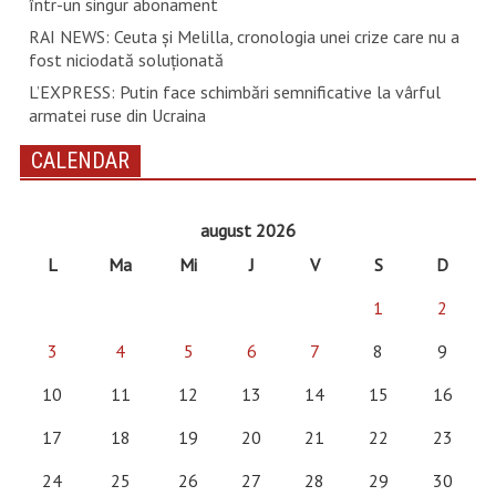
într-un singur abonament
RAI NEWS: Ceuta și Melilla, cronologia unei crize care nu a
fost niciodată soluționată
L’EXPRESS: Putin face schimbări semnificative la vârful
armatei ruse din Ucraina
CALENDAR
august 2026
L
Ma
Mi
J
V
S
D
1
2
3
4
5
6
7
8
9
10
11
12
13
14
15
16
17
18
19
20
21
22
23
24
25
26
27
28
29
30