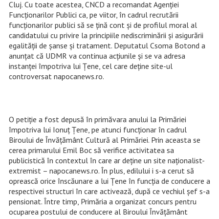
Cluj. Cu toate acestea, CNCD a recomandat Agenției
Funcționarilor Publici ca, pe viitor, în cadrul recrutării
funcționarilor publici să se țină cont și de profilul moral al
candidatului cu privire la principiile nediscriminării și asigurării
egalității de șanse și tratament. Deputatul Csoma Botond a
anunțat că UDMR va continua acțiunile și se va adresa
instanței împotriva lui Țene, cel care deține site-ul
controversat napocanews.ro.
O petiție a fost depusă în primăvara anului la Primăriei
împotriva lui Ionuț Țene, pe atunci funcționar în cadrul
Biroului de Învățământ Cultură al Primăriei. Prin aceasta se
cerea primarului Emil Boc să verifice activitatea sa
publicistică în contextul în care ar deține un site naționalist-
extremist – napocanews.ro. În plus, edilului i s-a cerut să
oprească orice înscăunare a lui Țene în funcția de conducere a
respectivei structuri în care activează, după ce vechiul șef s-a
pensionat. Între timp, Primăria a organizat concurs pentru
ocuparea postului de conducere al Biroului Învățământ