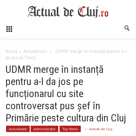
Acasă
Actualitate
UDMR merge în instanță pentru a-l
da jos pe funcț...
UDMR merge în instanță
pentru a-l da jos pe
funcționarul cu site
controversat pus șef în
Primărie peste cultura din Cluj
Actualitate
Administrație
Top News
by
Actual de Cluj