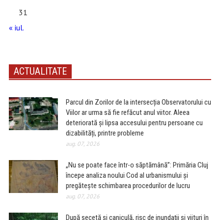
31
« iul.
ACTUALITATE
Parcul din Zorilor de la intersecția Observatorului cu
Viilor ar urma să fie refăcut anul viitor. Aleea
deteriorată și lipsa accesului pentru persoane cu
dizabilități, printre probleme
aug. 07, 2026
„Nu se poate face într-o săptămână”: Primăria Cluj
începe analiza noului Cod al urbanismului și
pregătește schimbarea procedurilor de lucru
aug. 07, 2026
După secetă și caniculă, risc de inundații și viituri în