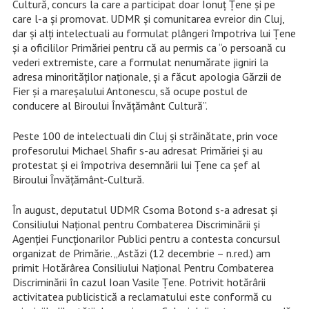
Cultură, concurs la care a participat doar Ionuț Țene și pe
care l-a și promovat. UDMR și comunitarea evreior din Cluj,
dar și alți intelectuali au formulat plângeri împotriva lui Țene
și a oficililor Primăriei pentru că au permis ca “o persoană cu
vederi extremiste, care a formulat nenumărate jigniri la
adresa minorităților naționale, și a făcut apologia Gărzii de
Fier și a mareșalului Antonescu, să ocupe postul de
conducere al Biroului Învățământ Cultură”.
Peste 100 de intelectuali din Cluj și străinătate, prin voce
profesorului Michael Shafir s-au adresat Primăriei și au
protestat și ei împotriva desemnării lui Țene ca șef al
Biroului Învățământ-Cultură.
În august, deputatul UDMR Csoma Botond s-a adresat și
Consiliului Național pentru Combaterea Discriminării și
Agenției Funcționarilor Publici pentru a contesta concursul
organizat de Primărie. „Astăzi (12 decembrie – n.red.) am
primit Hotărârea Consiliului Național Pentru Combaterea
Discriminării în cazul Ioan Vasile Țene. Potrivit hotărârii
activitatea publicistică a reclamatului este conformă cu