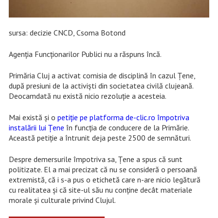
sursa: decizie CNCD, Csoma Botond
Agenția Funcționarilor Publici nu a răspuns încă.
Primăria Cluj a activat comisia de disciplină în cazul Țene,
după presiuni de la activiști din societatea civilă clujeană.
Deocamdată nu există nicio rezoluție a acesteia.
Mai există și o
petiție pe platforma de-clic.ro împotriva
instalării lui Țene
în funcția de conducere de la Primărie.
Această petiție a întrunit deja peste 2500 de semnături.
Despre demersurile împotriva sa, Țene a spus că sunt
politizate. El a mai precizat că nu se consideră o persoană
extremistă, că i s-a pus o etichetă care n-are nicio legătură
cu realitatea și că site-ul său nu conține decât materiale
morale și culturale privind Clujul.