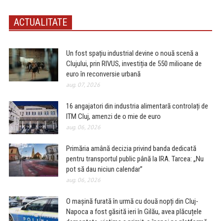
ACTUALITATE
Un fost spațiu industrial devine o nouă scenă a
Clujului, prin RIVUS, investiția de 550 milioane de
euro în reconversie urbană
aug. 07, 2026
16 angajatori din industria alimentară controlați de
ITM Cluj, amenzi de o mie de euro
aug. 06, 2026
Primăria amână decizia privind banda dedicată
pentru transportul public până la IRA. Tarcea: „Nu
pot să dau niciun calendar”
aug. 06, 2026
O mașină furată în urmă cu două nopți din Cluj-
Napoca a fost găsită ieri în Gilău, avea plăcuțele