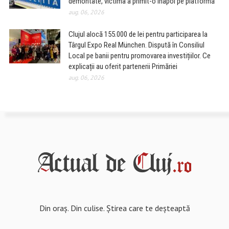
demontate, victima a primit-o înapoi pe platformă
aug. 06, 2026
Clujul alocă 155.000 de lei pentru participarea la
Târgul Expo Real München. Dispută în Consiliul
Local pe banii pentru promovarea investițiilor. Ce
explicații au oferit partenerii Primăriei
aug. 06, 2026
Din oraș. Din culise. Știrea care te deșteaptă