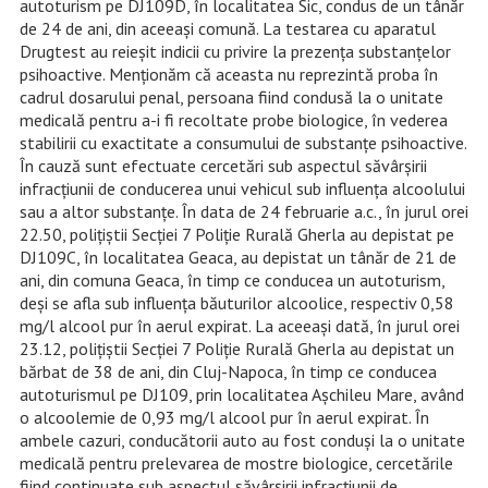
autoturism pe DJ109D, în localitatea Sic, condus de un tânăr
de 24 de ani, din aceeași comună. La testarea cu aparatul
Drugtest au reieșit indicii cu privire la prezența substanțelor
psihoactive. Menționăm că aceasta nu reprezintă proba în
cadrul dosarului penal, persoana fiind condusă la o unitate
medicală pentru a-i fi recoltate probe biologice, în vederea
stabilirii cu exactitate a consumului de substanțe psihoactive.
În cauză sunt efectuate cercetări sub aspectul săvârșirii
infracțiunii de conducerea unui vehicul sub influența alcoolului
sau a altor substanțe. În data de 24 februarie a.c., în jurul orei
22.50, polițiștii Secției 7 Poliție Rurală Gherla au depistat pe
DJ109C, în localitatea Geaca, au depistat un tânăr de 21 de
ani, din comuna Geaca, în timp ce conducea un autoturism,
deși se afla sub influența băuturilor alcoolice, respectiv 0,58
mg/l alcool pur în aerul expirat. La aceeași dată, în jurul orei
23.12, polițiștii Secției 7 Poliție Rurală Gherla au depistat un
bărbat de 38 de ani, din Cluj-Napoca, în timp ce conducea
autoturismul pe DJ109, prin localitatea Așchileu Mare, având
o alcoolemie de 0,93 mg/l alcool pur în aerul expirat. În
ambele cazuri, conducătorii auto au fost conduși la o unitate
medicală pentru prelevarea de mostre biologice, cercetările
fiind continuate sub aspectul săvârșirii infracțiunii de