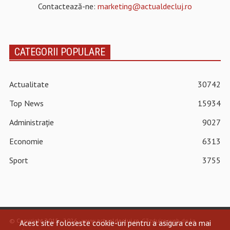
Contactează-ne:
marketing@actualdecluj.ro
CATEGORII POPULARE
Actualitate
30742
Top News
15934
Administrație
9027
Economie
6313
Sport
3755
© Copyright 2015 - 2026 - www.actualdecluj.ro.
Găzduire web de la
Acest site foloseste cookie-uri pentru a asigura cea mai