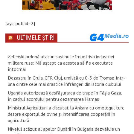
[ays_poll id=2]
ULTIMELE ȘTIRI
Zelenski ordonă atacuri susţinute împotriva industriei
militare ruse: Mă aştept ca acestea să fie executate
întocmai
Dezastru în Gruia. CFR Cluj, umilită cu 0-5 de Tromsø într-
una dintre cele mai drastice înfrângeri din istoria clubului
Uganda autorizează desfăşurarea de trupe în Fâşia Gaza,
în cadrul acordului pentru dezarmarea Hamas
Ministrul Agriculturii a discutat la Ankara cu omologul turc
despre exportul de ovine și intensificarea cooperării în
agricultură
Nivelul scăzut al apelor Dunării în Bulgaria dezvăluie un