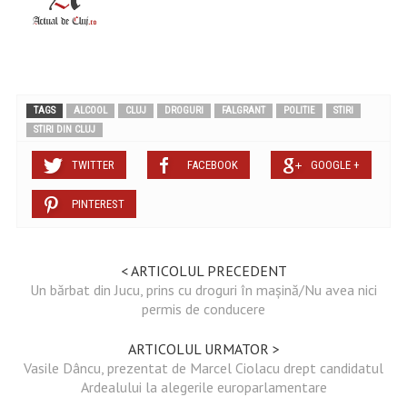
TAGS
ALCOOL
CLUJ
DROGURI
FALGRANT
POLITIE
STIRI
STIRI DIN CLUJ
TWITTER
FACEBOOK
GOOGLE +
PINTEREST
< ARTICOLUL PRECEDENT
Un bărbat din Jucu, prins cu droguri în mașină/Nu avea nici
permis de conducere
ARTICOLUL URMATOR >
Vasile Dâncu, prezentat de Marcel Ciolacu drept candidatul
Ardealului la alegerile europarlamentare