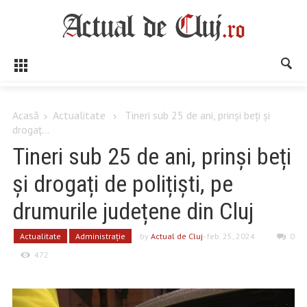
Acasă
Actualitate
Tineri sub 25 de ani, prinși beți și
drogaț...
Tineri sub 25 de ani, prinși beți
și drogați de polițiști, pe
drumurile județene din Cluj
Actualitate
Administrație
by
Actual de Cluj
- feb. 25, 2024
0
472