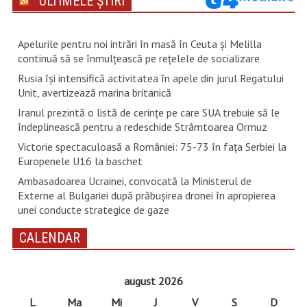
ULTIMELE ȘTIRI
Apelurile pentru noi intrări în masă în Ceuta şi Melilla
continuă să se înmulţească pe reţelele de socializare
Rusia își intensifică activitatea în apele din jurul Regatului
Unit, avertizează marina britanică
Iranul prezintă o listă de cerinţe pe care SUA trebuie să le
îndeplinească pentru a redeschide Strâmtoarea Ormuz
Victorie spectaculoasă a României: 75-73 în fața Serbiei la
Europenele U16 la baschet
Ambasadoarea Ucrainei, convocată la Ministerul de
Externe al Bulgariei după prăbușirea dronei în apropierea
unei conducte strategice de gaze
CALENDAR
august 2026
L
Ma
Mi
J
V
S
D