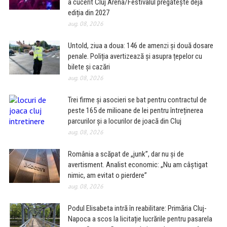
a cucerit Cluj Arena/Festivalul pregătește deja
ediția din 2027
aug. 08, 2026
Untold, ziua a doua: 146 de amenzi și două dosare
penale. Poliția avertizează și asupra țepelor cu
bilete și cazări
aug. 08, 2026
Trei firme și asocieri se bat pentru contractul de
peste 165 de milioane de lei pentru întreținerea
parcurilor și a locurilor de joacă din Cluj
aug. 08, 2026
România a scăpat de „junk”, dar nu și de
avertisment. Analist economic: „Nu am câștigat
nimic, am evitat o pierdere”
aug. 08, 2026
Podul Elisabeta intră în reabilitare: Primăria Cluj-
Napoca a scos la licitație lucrările pentru pasarela