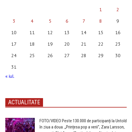
1
2
3
4
5
6
7
8
9
10
11
12
13
14
15
16
17
18
19
20
21
22
23
24
25
26
27
28
29
30
31
« iul.
ACTUALITATE
FOTO/VIDEO Peste 130.000 de participanți la Untold
în ziua a doua. „Prințesa pop a verii”, Zara Larsson,