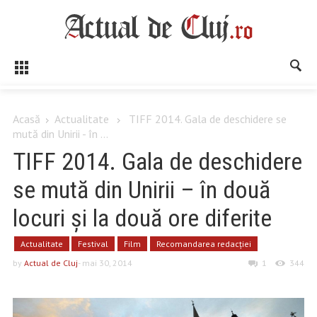
Acasă
Actualitate
TIFF 2014. Gala de deschidere se
mută din Unirii - în ...
TIFF 2014. Gala de deschidere
se mută din Unirii – în două
locuri și la două ore diferite
Actualitate
Festival
Film
Recomandarea redacției
by
Actual de Cluj
- mai 30, 2014
1
344