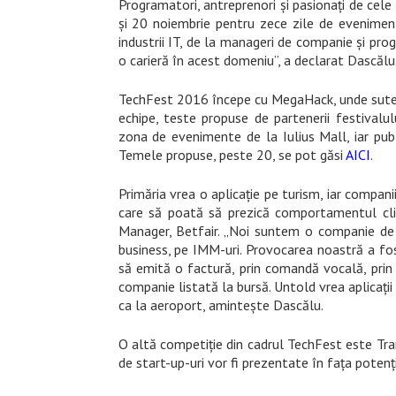
Programatori, antreprenori și pasionați de cele
și 20 noiembrie pentru zece zile de eveniment
industrii IT, de la manageri de companie și prog
o carieră în acest domeniu”, a declarat Dascălu
TechFest
2016
începe cu MegaHack, unde sute 
echipe, teste propuse de partenerii festival
zona de evenimente de la Iulius Mall, iar pu
Temele propuse, peste 20, se pot găsi
AICI
.
Primăria vrea o aplicație pe turism, iar compani
care să poată să prezică comportamentul cl
Manager, Betfair. „Noi suntem o companie de
business, pe IMM-uri. Provocarea noastră a fos
să emită o factură, prin comandă vocală, prin 
companie listată la bursă. Untold vrea aplicații
ca la aeroport, amintește Dascălu.
O altă competiție din cadrul TechFest este Tr
de start-up-uri vor fi prezentate în fața potenția