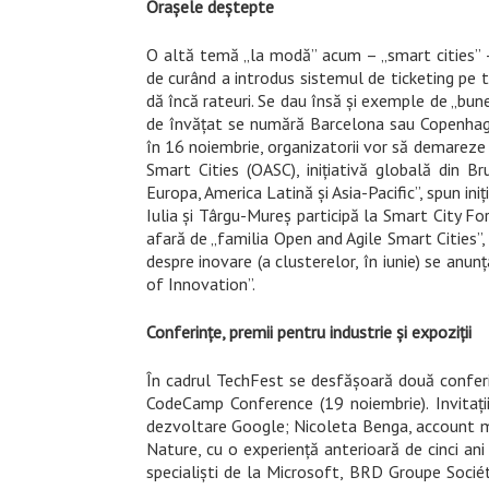
Orașele deștepte
O altă temă „la modă” acum – „smart cities” – 
de curând a introdus sistemul de ticketing pe 
dă încă rateuri. Se dau însă și exemple de „bune
de învățat se numără Barcelona sau Copenhaga
în 16 noiembrie, organizatorii vor să
demareze „
Smart Cities (OASC), inițiativă globală din Br
Europa, America Latină și Asia-Pacific”, spun iniț
Iulia și Târgu-Mureș participă la Smart City F
afară de „familia Open and Agile Smart Cities”, 
despre inovare (a clusterelor, în iunie) se anun
of Innovation”.
Conferințe, premii pentru industrie și expoziții
În cadrul TechFest se desfășoară
două conferi
CodeCamp Conference (19 noiembrie). Invitații
dezvoltare Google; Nicoleta Benga, account m
Nature, cu o experiență anterioară de cinci ani
specialiști de la Microsoft, BRD
Groupe Sociét