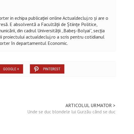
ter in echipa publicației online Actualdecluj.ro și are o
esă. E absolventă a Facultății de Științe Politice,
nicării, din cadrul Universității „Babeș-Bolyai”, secția
ii proiectului actualdecluj.ro a scris pentru cotidianul
eporter în departamentul Economic.
GOOGLE +
PINTEREST
ARTICOLUL URMATOR >
Unde se duc blondele lui Gurzău când se duc