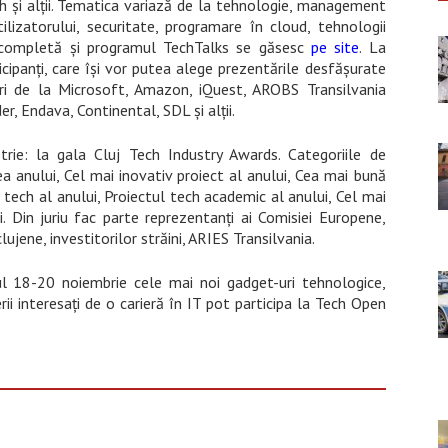
și alții.
Tematica variază de la tehnologie, management
lizatorului, securitate, programare în cloud, tehnologii
a completă și programul TechTalks se găsesc
pe site
. La
ipanți, care își vor putea alege prezentările desfășurate
tori de la Microsoft, Amazon, iQuest, AROBS
Transilvania
, Endava, Continental, SDL și alții.
strie: la gala Cluj Tech Industry Awards. Categoriile de
a anului, Cel mai inovativ proiect al anului, Cea mai bună
tech al anului, Proiectul tech academic al anului, Cel mai
 Din juriu fac parte reprezentanți ai Comisiei Europene,
clujene, investitorilor străini, ARIES Transilvania.
l 18-20 noiembrie cele mai noi gadget-uri tehnologice,
rii interesați de o carieră în IT p
ot participa la Tech Open