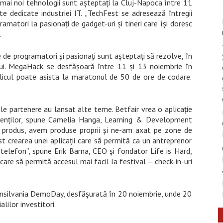
 mai noi tehnologii sunt așteptați la Cluj-Napoca între 11
e dedicate industriei IT.
„
TechFest se adresează întregii
ramatori la pasionați de gadget-uri și tineri care își doresc
.
de programatori și pasionați sunt așteptați să rezolve, în
ului. MegaHack se desfășoară între 11 și 13 noiembrie în
blicul poate asista la maratonul de 50 de ore de codare.
ile partenere au lansat alte teme. Betfair vrea o aplicație
ienților, spune Camelia Hanga, Learning & Development
 produs, avem produse proprii și ne-am axat pe zone de
t crearea unei aplicații care să permită ca un antreprenor
telefon”, spune Erik Barna, CEO și fondator Life is Hard,
 care să permită accesul mai facil la festival – check-in-uri
ansilvania DemoDay, desfășurată în 20 noiembrie, unde 20
lilor investitori.