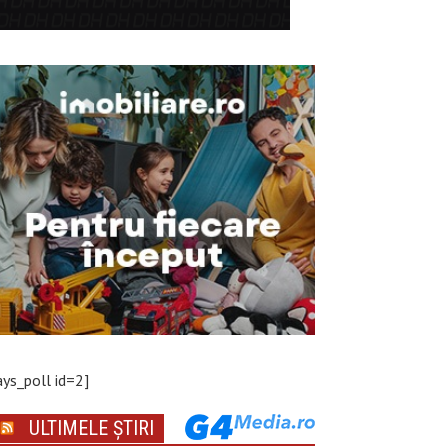
ays_poll id=2]
ULTIMELE ȘTIRI