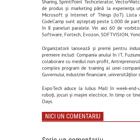
Sharing, SprintPoint Techcelerator, VectorWatch 
de produs și marketing până la experiența uti
Microsoft și Internet of Things (IoT). List
CodeCamp sunt așteptați peste 1.000 de partic
în 8 paneluri paralele. Vin aici 60 de vorbi
Software
, Fortech, Evozon, SOFTVISION, Yonder
Organizatorii lansează și premii pentru indu
premiere includ: Compania anului în IT, Fuziune
colaborare cu mediul non-profit, Antreprenorul 
complex program de training al unei companii.
Guvernului, industriei financiare, universităților 
ExpoTech aduce la Iulius Mall în week-end-u
roboți, jocuri și mașini electrice, în timp ce tine
Days.
NICI UN COMENTARIU