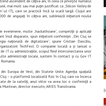
trend ascendent de câțiva ani, în ceea ce privește numărul
unii, mai mult sau mai puțin justificat ca „Silicon Valley de
”-ul IT), care se practică încă la scară largă. Clujul are
 de angajați în câțiva ani, subliniază inițiatorii noului
de evenimene, multe „hackathoane”, competiții și aplicații
t însă disparate, spun inițiatorii conferinței. „Din Cluj se
ia națională de digitalizare”, spune Cristian Dascălu,
organizatorii TechFest. O companie locală a și lansat o
de IT cu administrațiile, scopul fiind interconectarea unor
ulte administrații locale, suntem în contact și cu Gov IT
e Romania.
 din Europa de Vest, din Statele Unite. Agenția spațială
luj – o platformă localizată fizic în Cluj, care va încerca
te de la sateliți, anul viitor va avea loc o conferință a
a Muntean, director executiv, ARIES Transilvania.
[