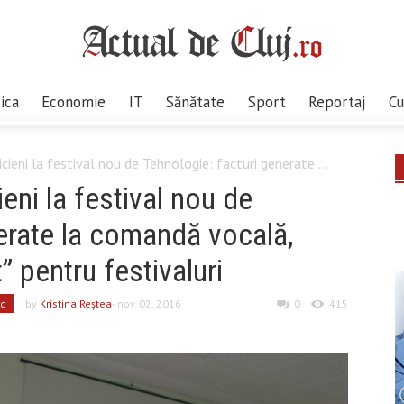
tica
Economie
IT
Sănătate
Sport
Reportaj
Cu
ieni la festival nou de Tehnologie: facturi generate ...
eni la festival nou de
erate la comandă vocală,
” pentru festivaluri
ed
by
Kristina Reştea
- nov. 02, 2016
0
415