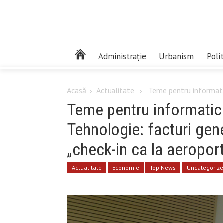
Administrație
Urbanism
Poli
Acasă
Actualitate
Teme pentru informatic
Teme pentru informatici
Tehnologie: facturi gen
„check-in ca la aeroport
Actualitate
Economie
Top News
Uncategoriz