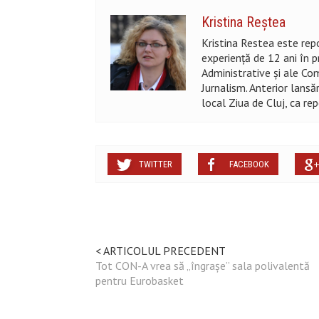
Kristina Reştea
Kristina Restea este repor
experiență de 12 ani în pr
Administrative și ale Comu
Jurnalism. Anterior lansăr
local Ziua de Cluj, ca r
TWITTER
FACEBOOK
< ARTICOLUL PRECEDENT
Tot CON-A vrea să „îngrașe” sala polivalentă
pentru Eurobasket