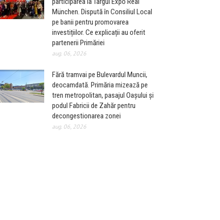
participarea la Târgul Expo Real
München. Dispută în Consiliul Local
pe banii pentru promovarea
investițiilor. Ce explicații au oferit
partenerii Primăriei
aug. 06, 2026
Fără tramvai pe Bulevardul Muncii,
deocamdată. Primăria mizează pe
tren metropolitan, pasajul Oașului și
podul Fabricii de Zahăr pentru
decongestionarea zonei
aug. 06, 2026