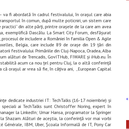
va fi abordată în cadrul festivalului, în orașul care abia
transportul în comun, după multe poticniri, un sistem care
 practici” din alte părți, printre orașele de la care am avea
, exemplifică Dascălu. La Smart City Forum, desfășurat
procesul de includere a României în familia Open & Agile
uxelles, Belgia, care include 89 de orașe din 19 țări din
iatorii festivalului. Primăriile din Cluj-Napoca, Oradea, Alba
orum alături de Trencadis, GovITHub, FIWARE și iHub.eu. În
stabilită acum ca nou țel pentru Cluj, la o altă conferință
ța că orașul ar vrea să fie, în câțiva ani, „European Capital
« 
nțe dedicate industriei IT: TechTalks (16-17 noiembrie) și
 speciali ai TechTalks sunt Christoffer Noring, expert în
anager la LinkedIn; Umar Hansa, programator la Springer
 la Shazam. Alături de aceștia, la conferință vor mai vorbi
é Générale, IBM, Uber, Școala Informală de IT, Pony Car