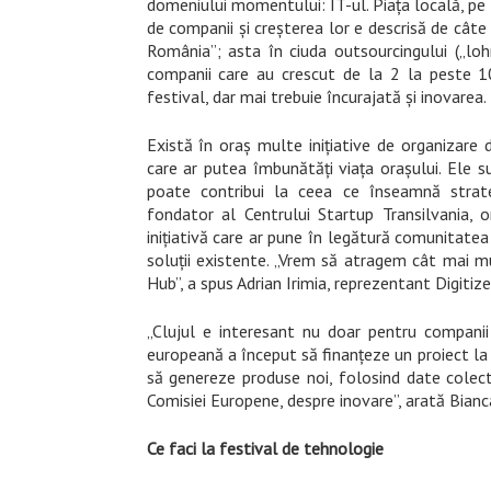
domeniului momentului: IT-ul. Piața locală, pe 
de companii și creșterea lor e descrisă de câte 
România”; asta în ciuda outsourcingului („lohn
companii care au crescut de la 2 la peste 1000
festival, dar mai trebuie încurajată și inovarea.
Există în oraș multe inițiative de organizare 
care ar putea îmbunătăți viața orașului. Ele sun
poate contribui la ceea ce înseamnă strateg
fondator al Centrului Startup Transilvania, 
inițiativă care ar pune în legătură comunitatea 
soluții existente. „Vrem să atragem cât mai m
Hub”, a spus Adrian Irimia, reprezentant Digitiz
„Clujul e interesant nu doar pentru companii
europeană a început să finanțeze un proiect la C
să genereze produse noi, folosind date colecta
Comisiei Europene, despre inovare”, arată Bianc
Ce faci la festival de tehnologie