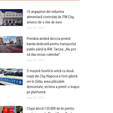
16 angajatori din industria
alimentară controlați de ITM Cluj,
amenzi de o mie de euro
aug. 06, 2026
Primăria amână decizia privind
banda dedicată pentru transportul
public până la IRA. Tarcea: „Nu pot
să dau niciun calendar”
aug. 06, 2026
O mașină furată în urmă cu două
nopți din Cluj-Napoca a fost găsită
ieri în Gilău, avea plăcuțele
demontate, victima a primit-o înapoi
pe platformă
aug. 06, 2026
Clujul alocă 155.000 de lei pentru