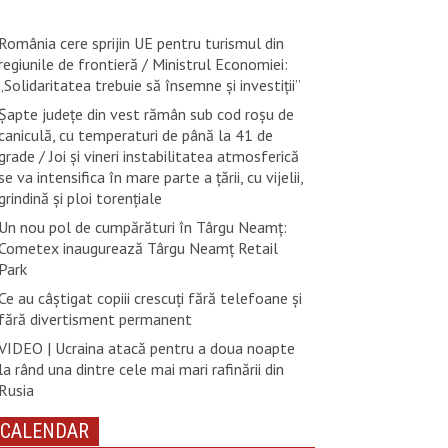
România cere sprijin UE pentru turismul din
regiunile de frontieră / Ministrul Economiei:
„Solidaritatea trebuie să însemne și investiții”
Șapte județe din vest rămân sub cod roșu de
caniculă, cu temperaturi de până la 41 de
grade / Joi și vineri instabilitatea atmosferică
se va intensifica în mare parte a țării, cu vijelii,
grindină și ploi torențiale
Un nou pol de cumpărături în Târgu Neamț:
Cometex inaugurează Târgu Neamț Retail
Park
Ce au câștigat copiii crescuți fără telefoane și
fără divertisment permanent
VIDEO | Ucraina atacă pentru a doua noapte
la rând una dintre cele mai mari rafinării din
Rusia
CALENDAR