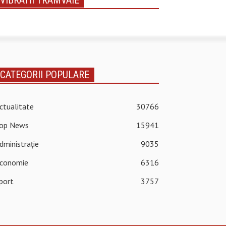
VIBRATII TRAMVAIE
CATEGORII POPULARE
ctualitate
30766
op News
15941
dministrație
9035
conomie
6316
port
3757