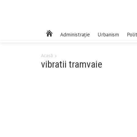
Administrație
Urbanism
Poli
Acasă
vibratii tramvaie