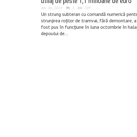
utilaj de peste 1,1 milioane de euro
dec. 06, 2024
1
709
Un strung subteran cu comandă numerică pent
strunjirea roților de tramvai, fără demontare, a
fost pus în funcțiune în luna octombrie în hala
depoului de…