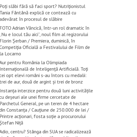
Poți slăbi fără să faci sport? Nutriționistul
Tania Fântână explică ce contează cu
adevărat în procesul de slăbire
FOTO Adrian Văncică, într-un rol dramatic în
„Nu e locul tău aici”, noul film al regizorului
Florin Șerban / Premiera, duminică, în
Competiția Oficială a Festivalului de Film de
la Locarno
Aur pentru România la Olimpiada
Internațională de Inteligență Artificială. Toți
cei opt elevi români s-au întors cu medalii:
trei de aur, două de argint și trei de bronz
Instanța interzice pentru două luni activitățile
cu deșeuri ale unei firme cercetate de
Parchetul General, pe un teren de 4 hectare
din Constanța / Cauțiune de 250.000 de lei /
Printre acționari, fosta soție a procurorului
Ștefan Niță
Adio, centru? Stânga din SUA se radicalizează