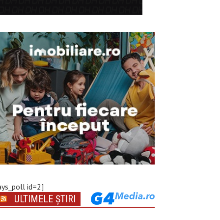
ays_poll id=2]
ULTIMELE ȘTIRI