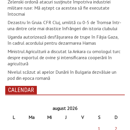
Zelenski ordonă atacuri susţinute împotriva industriei
militare ruse: Mă aştept ca acestea să fie executate
întocmai
Dezastru în Gruia. CFR Cluj, umilită cu 0-5 de Tromsø într-
una dintre cele mai drastice înfrângeri din istoria clubului
Uganda autorizează desfăşurarea de trupe în Fâşia Gaza,
în cadrul acordului pentru dezarmarea Hamas
Ministrul Agriculturii a discutat la Ankara cu omologul turc
despre exportul de ovine și intensificarea cooperării în
agricultură
Nivelul scăzut al apelor Dunării în Bulgaria dezvăluie un
pod din epoca romană
CALENDAR
august 2026
L
Ma
Mi
J
V
S
D
1
2