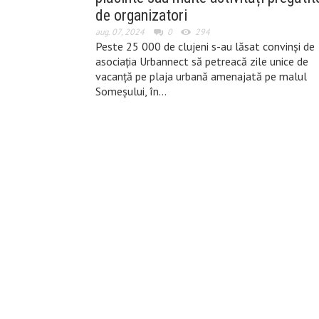
de organizatori
aug. 07, 2024
0
294
Peste 25 000 de clujeni s-au lăsat convinși de
asociația Urbannect să petreacă zile unice de
vacanță pe plaja urbană amenajată pe malul
Someșului, în…