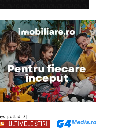
ays_poll id=2]
ULTIMELE ȘTIRI