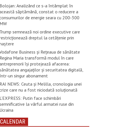
Bolojan: Analizând ce s-a întâmplat în
această săptămână, constat o reducere a
consumurilor de energie seara cu 200-300
MW
Trump semnează noi ordine executive care
restricţionează dreptul la cetăţenie prin
naştere
Vodafone Business și Rețeaua de sănătate
Regina Maria transformă modul în care
antreprenorii își protejează afacerea:
sănătatea angajaților și securitatea digitală,
într-un singur abonament
RAI NEWS: Ceuta și Melilla, cronologia unei
crize care nu a fost niciodată soluționată
L’EXPRESS: Putin face schimbări
semnificative la vârful armatei ruse din
Ucraina
CALENDAR