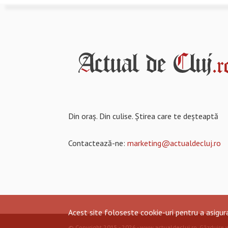
Din oraș. Din culise. Știrea care te deșteaptă
Contactează-ne:
marketing@actualdecluj.ro
Acest site foloseste cookie-uri pentru a asigu
© Copyright 2015 - 2026 - www.actualdecluj.ro.
Găzduire 