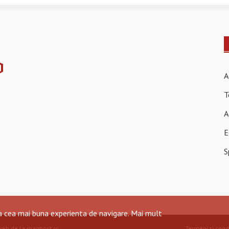
A
T
A
E
S
ra cea mai buna experienta de navigare.
Mai mult
web de la maghost.ro
.
Termeni și condi