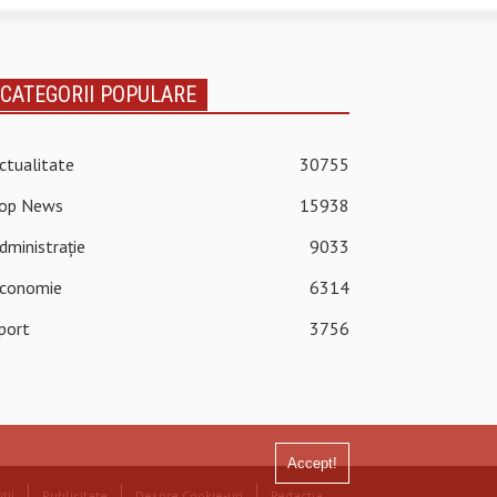
CATEGORII POPULARE
ctualitate
30755
op News
15938
dministrație
9033
conomie
6314
port
3756
Accept!
ții
Publicitate
Despre Cookie-uri
Redacția