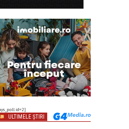
ays_poll id=2]
ULTIMELE ȘTIRI