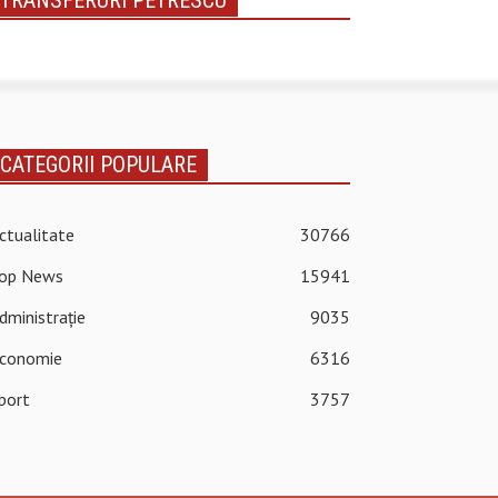
TRANSFERURI PETRESCU
CATEGORII POPULARE
ctualitate
30766
op News
15941
dministrație
9035
conomie
6316
port
3757