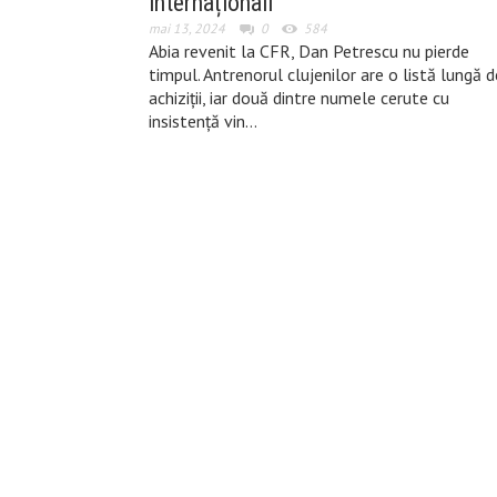
internaționali
mai 13, 2024
0
584
Abia revenit la CFR, Dan Petrescu nu pierde
timpul. Antrenorul clujenilor are o listă lungă d
achiziții, iar două dintre numele cerute cu
insistență vin…