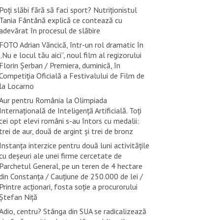
Poți slăbi fără să faci sport? Nutriționistul
Tania Fântână explică ce contează cu
adevărat în procesul de slăbire
FOTO Adrian Văncică, într-un rol dramatic în
„Nu e locul tău aici”, noul film al regizorului
Florin Șerban / Premiera, duminică, în
Competiția Oficială a Festivalului de Film de
la Locarno
Aur pentru România la Olimpiada
Internațională de Inteligență Artificială. Toți
cei opt elevi români s-au întors cu medalii:
trei de aur, două de argint și trei de bronz
Instanța interzice pentru două luni activitățile
cu deșeuri ale unei firme cercetate de
Parchetul General, pe un teren de 4 hectare
din Constanța / Cauțiune de 250.000 de lei /
Printre acționari, fosta soție a procurorului
Ștefan Niță
Adio, centru? Stânga din SUA se radicalizează