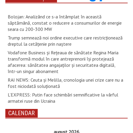
Bolojan: Analizând ce s-a întâmplat în această
săptămână, constat o reducere a consumurilor de energie
seara cu 200-300 MW
Trump semnează noi ordine executive care restricţionează
dreptul la cetăţenie prin naştere
Vodafone Business și Rețeaua de sănătate Regina Maria
transformă modul în care antreprenorii își protejează
afacerea: sănătatea angajaților și securitatea digitală,
într-un singur abonament
RAI NEWS: Ceuta și Melilla, cronologia unei crize care nu a
fost niciodată soluționată
L’EXPRESS: Putin face schimbări semnificative la vârful
armatei ruse din Ucraina
CALENDAR
august 2026