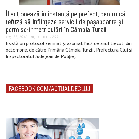
Îl acționează în instanță pe prefect, pentru că
refuză să înființeze servicii de pașapoarte și
permise-înmatriculări în Câmpia Turzii
aug. 22, 2018
1
1253
Există un protocol semnat și asumat încă de anul trecut, din
octombrie, de către Primăria Câmpia Turzii , Prefectura Cluj și
Inspectoratul Județean de Poliție,…
FACEBOOK.COM/ACTUALDECLUJ