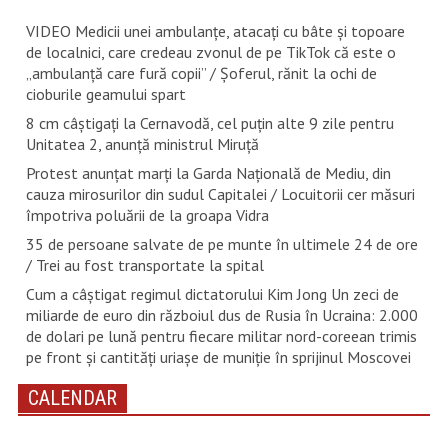
VIDEO Medicii unei ambulanțe, atacați cu bâte și topoare
de localnici, care credeau zvonul de pe TikTok că este o
„ambulanță care fură copii” / Șoferul, rănit la ochi de
cioburile geamului spart
8 cm câștigați la Cernavodă, cel puțin alte 9 zile pentru
Unitatea 2, anunță ministrul Miruță
Protest anunțat marți la Garda Națională de Mediu, din
cauza mirosurilor din sudul Capitalei / Locuitorii cer măsuri
împotriva poluării de la groapa Vidra
35 de persoane salvate de pe munte în ultimele 24 de ore
/ Trei au fost transportate la spital
Cum a câștigat regimul dictatorului Kim Jong Un zeci de
miliarde de euro din războiul dus de Rusia în Ucraina: 2.000
de dolari pe lună pentru fiecare militar nord-coreean trimis
pe front și cantități uriașe de muniție în sprijinul Moscovei
CALENDAR